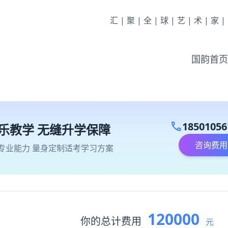
汇|聚|全|球|艺|术|家
国韵首页
call
18501056
乐教学 无缝升学保障
咨询费用
专业能力 量身定制适考学习方案
120000
你的总计费用
元