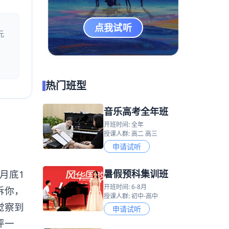
点我试听
元
热门班型
音乐高考全年班
开班时间: 全年
授课人群: 高二 高三
申请试听
暑假预科集训班
月底1
开班时间: 6-8月
诉你，
授课人群: 初中-高中
觉察到
申请试听
评一