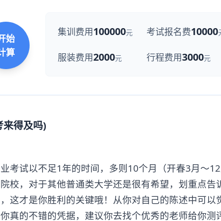
100000
10000
集训费用
考试报名费
元
开始
计算
2000
3000
服装费用
行程费用
元
元
来得及吗)
试以不足1年的时间，多则10个月（开春3月～12
乐院校，对于其他普通类大学还是很有希望，划重点告
班，这才是你胜利的关键哦！从你对自己的陈述中可以
作你真的不错的凭据，建议你去找个优秀的老师给你测