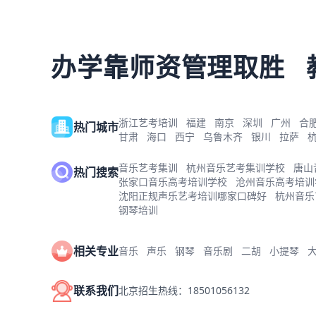
办学靠师资管理取胜
浙江艺考培训
福建
南京
深圳
广州
合
热门城市
甘肃
海口
西宁
乌鲁木齐
银川
拉萨
音乐艺考集训
杭州音乐艺考集训学校
唐山
热门搜索
张家口音乐高考培训学校
沧州音乐高考培训
沈阳正规声乐艺考培训哪家口碑好
杭州音乐
钢琴培训
相关专业
音乐
声乐
钢琴
音乐剧
二胡
小提琴
联系我们
北京招生热线：18501056132