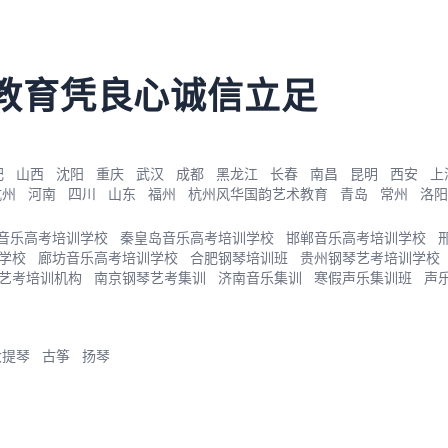
教育凭良心诚信立足
肥
山西
沈阳
重庆
武汉
成都
黑龙江
长春
南昌
昆明
西安
上
杭州
河南
四川
山东
福州
杭州风华国韵艺术教育
青岛
常州
洛阳
音乐高考培训学校
秦皇岛音乐高考培训学校
邯郸音乐高考培训学校
学校
廊坊音乐高考培训学校
合肥钢琴培训班
贵州钢琴艺考培训学校
艺考培训机构
南京钢琴艺考集训
济南音乐集训
寒假声乐集训班
声
大提琴
古筝
扬琴