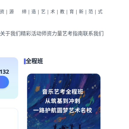
|资|源
缔|造|艺|术|教|育|新|范|式
关于我们
精彩活动
师资力量
艺考指南
联系我们
全程班
132