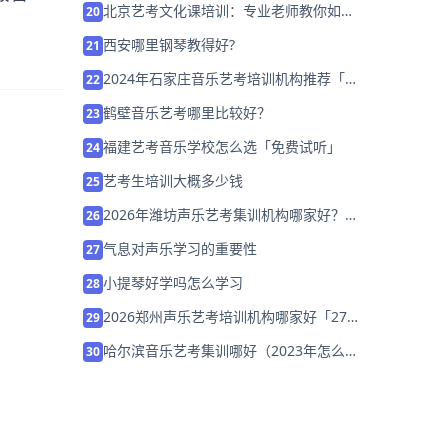
北京艺考文化课培训：专业老师教你如何
20
。
正确定位文化课？
西安哪里钢琴教得好?
21
2024年石家庄音乐艺考培训机构推荐「暑
22
假集训营招生中」
鹤壁音乐艺考哪里比较好？
23
福建艺考音乐学校怎么选「免费试听」
24
艺考生培训大概多少钱
25
2026年潍坊声乐艺考集训机构哪家好？家
26
长该如何选择？
气息对声乐学习的重要性
27
小提琴好学吗怎么学习
28
2026郑州声乐艺考培训机构哪家好「27
29
届集训营招生中」
哈尔滨音乐艺考集训哪好（2023年怎么选
30
择）