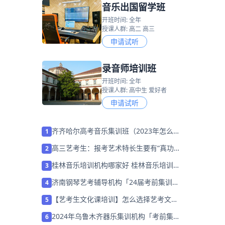
音乐出国留学班
开班时间: 全年
授课人群: 高二 高三
申请试听
录音师培训班
开班时间: 全年
授课人群: 高中生 爱好者
申请试听
齐齐哈尔高考音乐集训班（2023年怎么选
1
择培训班）
高三艺考生：报考艺术特长生要有“真功
2
夫”
桂林音乐培训机构哪家好 桂林音乐培训班
3
排名「预约名师」
济南钢琴艺考辅导机构「24届考前集训营
4
招生中」
【艺考生文化课培训】怎么选择艺考文化
5
课培训机构？
2024年乌鲁木齐器乐集训机构「考前集训
6