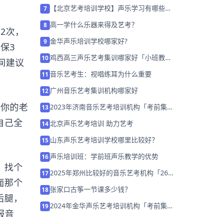
营招生中」
【北京艺考培训学校】声乐学习有哪些技
7
巧？
高一学什么乐器来得及艺考？
8
2次，
金华声乐培训学校哪家好?
9
保3
鸡西高三声乐艺考集训哪家好「小班教
10
间建议
学」
音乐艺考生：视唱练耳为什么重要
11
广州音乐艺考集训机构哪家好
12
你的老
2023年济南音乐艺考培训机构「考前集训
13
营招生中」
自己全
北京声乐艺考培训 助力艺考
14
山东声乐艺考培训学校哪里比较好？
15
声乐培训班：学前班声乐教学的优势
16
：找个
2025年郑州比较好的音乐艺考机构「26
17
面那个
届集训招生中」
张家口古筝一节课多少钱？
18
后腿，
2024年金华声乐艺考培训机构「考前集训
19
报音
营招生中」