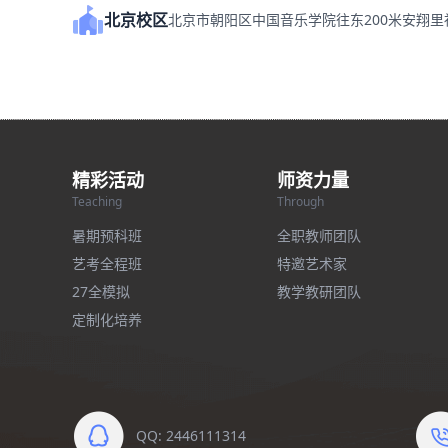
北京校区
北京市朝阳区中国音乐学院往东200米安翔
精彩活动
师资力量
Teaching
Through
暑期预科班
全职教师团队
艺考全程班
特邀艺术家
27全模拟
教学教研团队
定制化培养
QQ: 2446111314