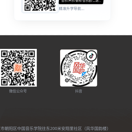
音乐/声乐/钢琴/音乐剧/二胡...
精准升学导航...
微信公众号
抖音
北京市朝阳区中国音乐学院往东200米安翔里社区（风华国韵楼）