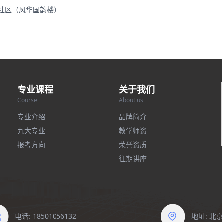
里社区（风华国韵楼）
专业课程
关于我们
Course
About us
专业介绍
品牌简介
九大专业
教学师资
报考方向
荣誉资质
往期讲座
电话: 18501056132
地址: 