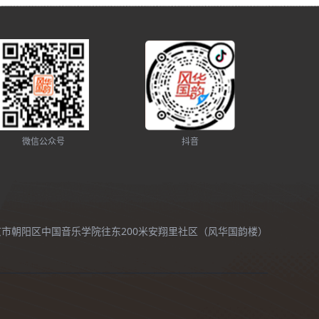
微信公众号
抖音
北京市朝阳区中国音乐学院往东200米安翔里社区（风华国韵楼）