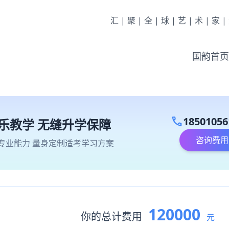
汇|聚|全|球|艺|术|家
国韵首页
call
18501056
乐教学 无缝升学保障
咨询费用
专业能力 量身定制适考学习方案
120000
你的总计费用
元