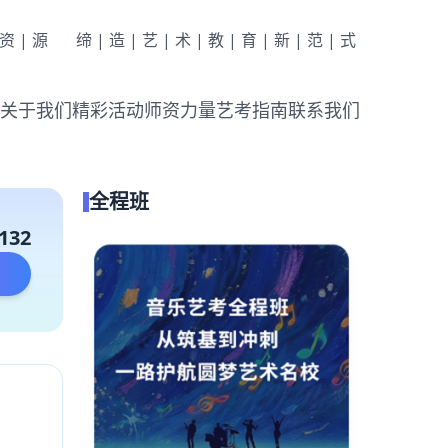
|资|源
缔|造|艺|术|教|育|新|范|式
关于我们
精彩活动
师资力量
艺考指南
联系我们
全程班
132