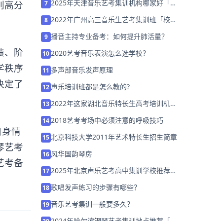
2025年天津音乐艺考集训机构哪家好「集
别高分
7
训营招生中」
2022年广州高三音乐生艺考集训班「校考
8
集训招生中」
播音主持专业备考：如何提升肺活量？
9
馈、阶
2020艺考音乐表演怎么选学校？
10
学秩序
多声部音乐发声原理
11
决定了
声乐培训班都是怎么教的?
12
2022年这家湖北音乐特长生高考培训机
13
构/学校「免费试听」
2018艺考考场中必须注意的呼吸技巧
14
自身情
北京科技大学2011年艺术特长生招生简章
15
琴艺考
风华国韵琴房
16
艺考备
2025年北京声乐艺考高中集训学校推荐
17
「考前集训营招生中」
歌唱发声练习的步骤有哪些？
18
音乐艺考集训一般要多久？
19
2024年哈尔滨钢琴艺考集训地点推荐「暑