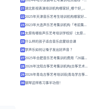
20
假集训营招生中」
湖北影视表演培训机构哪家好_哪个好_学
21
费多少？
2025年天津音乐艺考生培训机构哪家好
22
「考前集训营招生中」
2023年大连声乐艺考集训机构「考前集训
23
营招生中」
太原有哪些声乐艺考培训学校好（太原艺
24
考声乐培训哪里好）
什么样的孩子适合音乐启蒙综合课
25
学声乐如何让嗓子发出好声音 ？
26
2025年合肥音乐艺考集训的费用「26届
27
集训招生」
2026年沈阳古筝艺考集训机构(古筝艺术
28
生好考吗)
2026年青岛古筝艺考培训班(青岛学古筝
29
哪个地方好)
钢琴这样练习事半功倍！
30