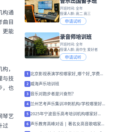
音乐出国留学班
开班时间: 全年
机构通
授课人群: 高二 高三
考曲目
申请试听
，更能
录音师培训班
开班时间: 全年
授课人群: 高中生 爱好者
申请试听
机构，
北京影视表演学校哪家好_哪个好_学费多
1
理与技
少
威海声乐培训班
2
步，也
音乐对跑步者是兴奋剂？
3
兰州艺考声乐集训冲刺机构/学校哪里好
4
「免费试听」
2025年宁波音乐高考培训机构哪家好
5
钢琴艺
「26届集训招生中」
声乐教育高峰对话 | 著名女高音歌唱家赵
6
升过
云红教授专题讲座，圆满落幕！