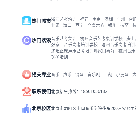
浙江艺考培训
福建
南京
深圳
广州
合
热门城市
甘肃
海口
西宁
乌鲁木齐
银川
拉萨
音乐艺考集训
杭州音乐艺考集训学校
唐山
热门搜索
张家口音乐高考培训学校
沧州音乐高考培训
沈阳正规声乐艺考培训哪家口碑好
杭州音乐
钢琴培训
相关专业
音乐
声乐
钢琴
音乐剧
二胡
小提琴
联系我们
北京招生热线：18501056132
北京校区
北京市朝阳区中国音乐学院往东200米安翔