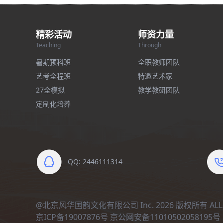
精彩活动
师资力量
Teaching
Through
暑期预科班
全职教师团队
艺考全程班
特邀艺术家
27全模拟
教学教研团队
定制化培养
QQ: 2446111314
@北京风华国韵文化有限公司 Inc. 2026 版权所有 ALL R
京ICP备19007876号
京公网安备11010502058195号