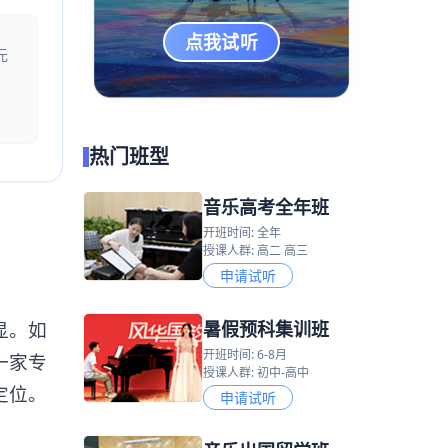
点我试听
元
热门班型
音乐高考全年班
开班时间: 全年
授课人群: 高二 高三
申请试听
暑假预科集训班
显。如
开班时间: 6-8月
一家专
授课人群: 初中-高中
定位。
申请试听