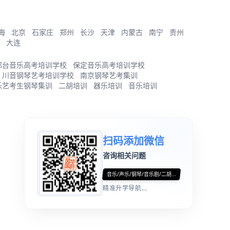
海
北京
石家庄
郑州
长沙
天津
内蒙古
南宁
贵州
大连
邢台音乐高考培训学校
保定音乐高考培训学校
川音钢琴艺考培训学校
南京钢琴艺考集训
乐艺考生钢琴集训
二胡培训
器乐培训
音乐培训
扫码添加微信
咨询相关问题
音乐/声乐/钢琴/音乐剧/二胡...
精准升学导航...