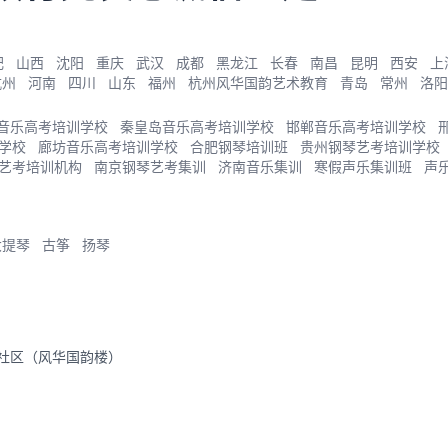
肥
山西
沈阳
重庆
武汉
成都
黑龙江
长春
南昌
昆明
西安
上
杭州
河南
四川
山东
福州
杭州风华国韵艺术教育
青岛
常州
洛阳
音乐高考培训学校
秦皇岛音乐高考培训学校
邯郸音乐高考培训学校
学校
廊坊音乐高考培训学校
合肥钢琴培训班
贵州钢琴艺考培训学校
艺考培训机构
南京钢琴艺考集训
济南音乐集训
寒假声乐集训班
声
大提琴
古筝
扬琴
里社区（风华国韵楼）