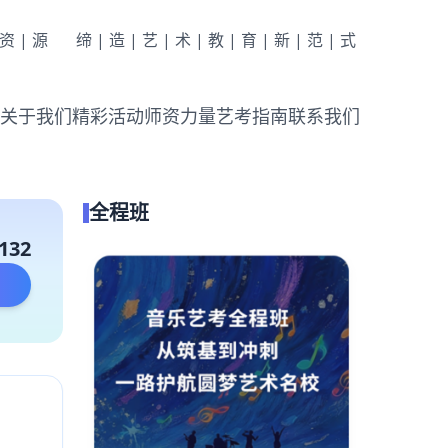
|资|源
缔|造|艺|术|教|育|新|范|式
关于我们
精彩活动
师资力量
艺考指南
联系我们
全程班
132