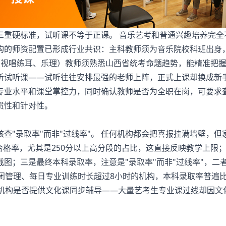
三重硬标准，试听课不等于正课。 音乐艺考和普通兴趣培养完全
构的师资配置已形成行业共识：主科教师须为音乐院校科班出身
（视唱练耳、乐理）教师须熟悉山西省统考命题趋势，能精准把
听试听课——试听往往安排最强的老师上阵，正式上课却换成新
专业水平和课堂掌控力，同时确认教师是否为全职在岗，可要求
贯性和针对性。
"录取率"而非"过线率"。 任何机构都会把喜报挂满墙壁，但
合格率，尤其是250分以上高分段的占比，这直接反映教学上限
图；三是最终本科录取率，注意是"录取率"而非"过线率"，二
闭管理、每日专业训练时长超过8小时的机构，本科录取率普遍
注机构是否提供文化课同步辅导——大量艺考生专业课过线却因文