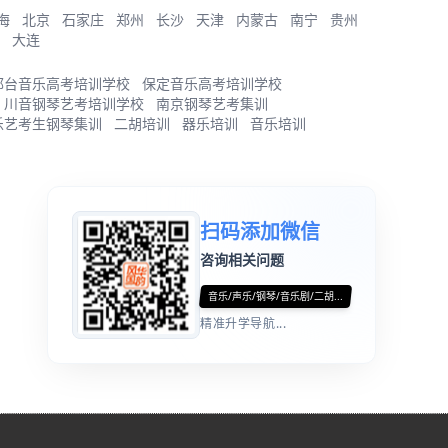
海
北京
石家庄
郑州
长沙
天津
内蒙古
南宁
贵州
大连
邢台音乐高考培训学校
保定音乐高考培训学校
川音钢琴艺考培训学校
南京钢琴艺考集训
乐艺考生钢琴集训
二胡培训
器乐培训
音乐培训
扫码添加微信
咨询相关问题
音乐/声乐/钢琴/音乐剧/二胡...
精准升学导航...