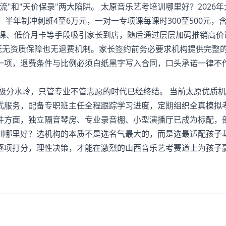
和"天价保录"两大陷阱。 太原音乐艺考培训哪里好？2026年
半年制冲刺班4至6万元，一对一专项课每课时300至500元，
验课、低价月卡等手段吸引家长到店，随后通过层层加码推销高价
际既无资质保障也无退费机制。家长签约前务必要求机构提供完整
一项，退费条件与比例必须白纸黑字写入合同，口头承诺一律不
极分水岭，只管专业不管志愿的时代已经终结。 当前太原优质
站式服务，配备专职班主任全程跟踪学习进度，定期组织全真模拟
件方面，独立隔音琴房、专业录音棚、小型演播厅已成为标配，
训
哪里好？选机构的本质不是选名气最大的，而是选最适配孩子
逐项打分，理性决策，才能在激烈的山西音乐艺考赛道上为孩子