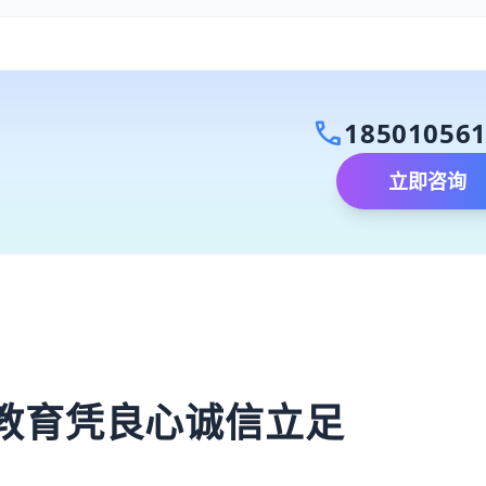
call
18501056
立即咨询
）
教育凭良心诚信立足