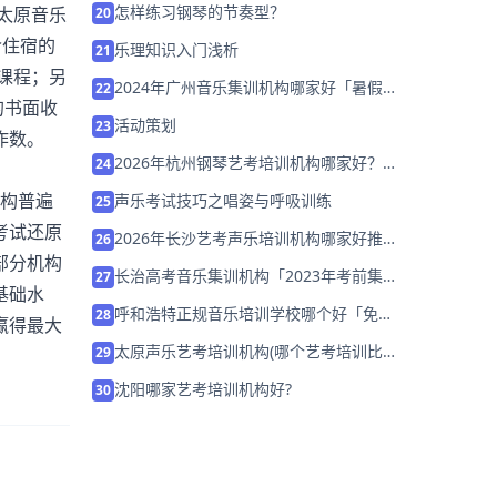
怎样练习钢琴的节奏型？
太原音乐
20
含住宿的
乐理知识入门浅析
21
课程；另
2024年广州音乐集训机构哪家好「暑假集
22
的书面收
训营招生中」
活动策划
23
作数。
2026年杭州钢琴艺考培训机构哪家好？家
24
长该如何选择？
机构普遍
声乐考试技巧之唱姿与呼吸训练
25
考试还原
2026年长沙艺考声乐培训机构哪家好推荐
26
部分机构
「27届集训招生中」
长治高考音乐集训机构「2023年考前集训
27
基础水
营招生中」
呼和浩特正规音乐培训学校哪个好「免费
28
赢得最大
试学」
太原声乐艺考培训机构(哪个艺考培训比较
29
好啊)
沈阳哪家艺考培训机构好?
30