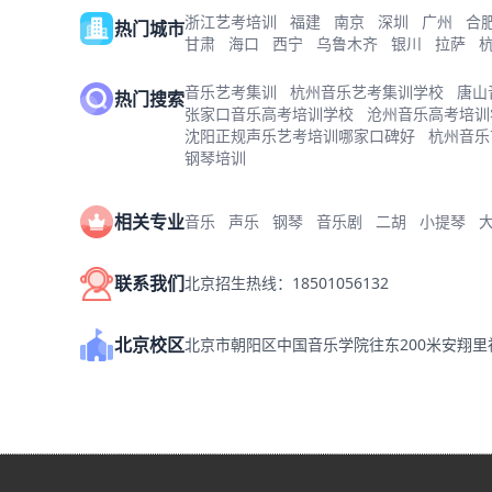
浙江艺考培训
福建
南京
深圳
广州
合
热门城市
甘肃
海口
西宁
乌鲁木齐
银川
拉萨
音乐艺考集训
杭州音乐艺考集训学校
唐山
热门搜索
张家口音乐高考培训学校
沧州音乐高考培训
沈阳正规声乐艺考培训哪家口碑好
杭州音乐
钢琴培训
相关专业
音乐
声乐
钢琴
音乐剧
二胡
小提琴
联系我们
北京招生热线：18501056132
北京校区
北京市朝阳区中国音乐学院往东200米安翔