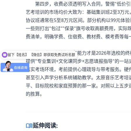
第四步，收费必须透明写入合同，警惕"低价引流"
艺考培训的市场均价大致为：基础集训班2至3万元，
协议班通常在5至8万元区间。部分机构以99元体
一些则打出"包过""保录"旗号收取高额费用，实
费清单，明确学费、住宿费、教材费、模考费等每
第五步，全链条服务能力才是2026年选校的终
留下【姓名】 【微信】即获取免费试听名额
提供"专业集训+文化课同步+志愿填报指导"的一
真实考场环境，考前提供心理疏导与带考服务。硬
甚至引入声学分析系统辅助教学。太原
音乐艺考培
平、目标院校和家庭预算的那一家。对照以上五步
的胜算。
menu_book
延伸阅读: