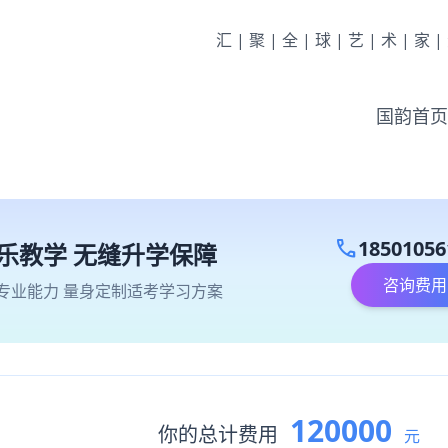
汇|聚|全|球|艺|术|家
国韵首页
call
18501056
乐教学 无缝升学保障
咨询费用
专业能力 量身定制适考学习方案
120000
你的总计费用
元