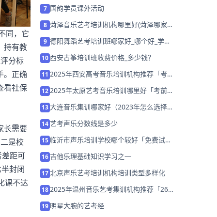
考？
国韵学员课外活动
7
菏泽音乐艺考培训机构哪里好(菏泽哪家音
8
不同，它
乐班比较好)
德阳舞蹈艺考培训班哪家好_哪个好_学费
9
，持有教
多少
西安古筝培训班收费价格_多少钱？
10
握评分标
手。正确
2025年西安高考音乐培训机构推荐「考前
11
集训营招生」
查看社保
2025年太原艺考音乐培训哪里好「考前集
12
训营招生中」
大连音乐集训哪家好（2023年怎么选择机
13
构）
艺考声乐分数线是多少
14
家长需要
临沂市声乐培训学校哪个较好「免费试
15
；二是校
听」
者差距可
吉他乐理基础知识学习之一
16
比半封闭
北京声乐艺考培训机构培训类型多样化
17
化课不达
2025年温州音乐艺考集训机构推荐「26
18
届集训招生」
明星大腕的艺考经
19