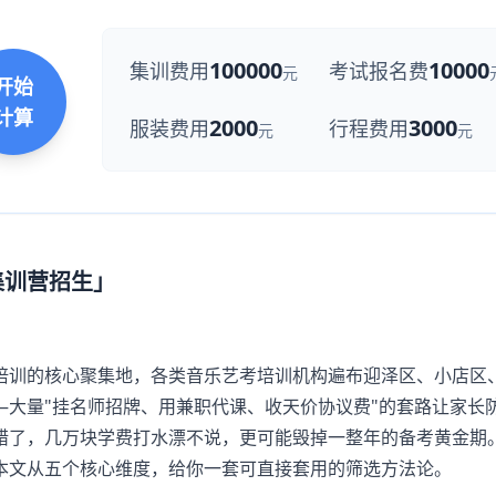
100000
10000
集训费用
考试报名费
元
开始
计算
2000
3000
服装费用
行程费用
元
元
集训营招生」
训的核心聚集地，各类音乐艺考培训机构遍布迎泽区、小店区
—大量"挂名师招牌、用兼职代课、收天价协议费"的套路让家长
错了，几万块学费打水漂不说，更可能毁掉一整年的备考黄金期
本文从五个核心维度，给你一套可直接套用的筛选方法论。