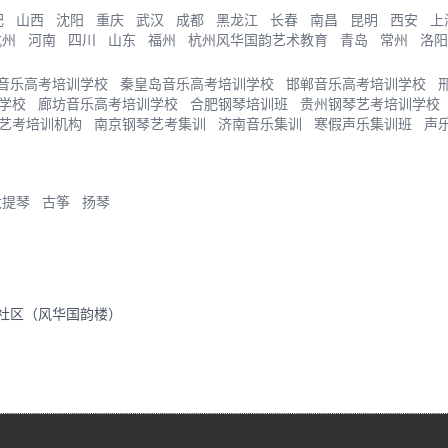
肥
山西
沈阳
重庆
武汉
成都
黑龙江
长春
南昌
昆明
西安
上
杭州
河南
四川
山东
福州
杭州风华国韵艺术教育
青岛
常州
洛阳
音乐高考培训学校
秦皇岛音乐高考培训学校
邯郸音乐高考培训学校
学校
廊坊音乐高考培训学校
合肥钢琴培训班
贵州钢琴艺考培训学校
艺考培训机构
南京钢琴艺考集训
济南音乐集训
寒假声乐集训班
声
大提琴
古筝
扬琴
里社区（风华国韵楼）