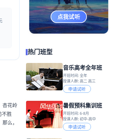
点我试听
元
热门班型
音乐高考全年班
开班时间: 全年
授课人群: 高二 高三
申请试听
暑假预科集训班
、杏花岭
防不胜
开班时间: 6-8月
授课人群: 初中-高中
。那么，
申请试听