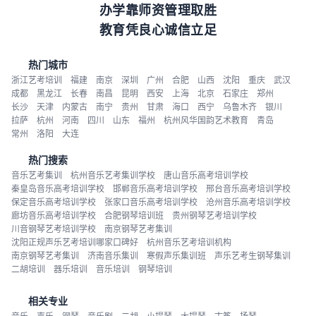
办学靠师资管理取胜
教育凭良心诚信立足
热门城市
浙江艺考培训
福建
南京
深圳
广州
合肥
山西
沈阳
重庆
武汉
成都
黑龙江
长春
南昌
昆明
西安
上海
北京
石家庄
郑州
长沙
天津
内蒙古
南宁
贵州
甘肃
海口
西宁
乌鲁木齐
银川
拉萨
杭州
河南
四川
山东
福州
杭州风华国韵艺术教育
青岛
常州
洛阳
大连
热门搜索
音乐艺考集训
杭州音乐艺考集训学校
唐山音乐高考培训学校
秦皇岛音乐高考培训学校
邯郸音乐高考培训学校
邢台音乐高考培训学校
保定音乐高考培训学校
张家口音乐高考培训学校
沧州音乐高考培训学校
廊坊音乐高考培训学校
合肥钢琴培训班
贵州钢琴艺考培训学校
川音钢琴艺考培训学校
南京钢琴艺考集训
沈阳正规声乐艺考培训哪家口碑好
杭州音乐艺考培训机构
南京钢琴艺考集训
济南音乐集训
寒假声乐集训班
声乐艺考生钢琴集训
二胡培训
器乐培训
音乐培训
钢琴培训
相关专业