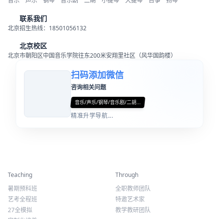
音乐
声乐
钢琴
音乐剧
二胡
小提琴
大提琴
古筝
扬琴
联系我们
北京招生热线：18501056132
北京校区
北京市朝阳区中国音乐学院往东200米安翔里社区（风华国韵楼）
扫码添加微信
咨询相关问题
音乐/声乐/钢琴/音乐剧/二胡...
精准升学导航...
精彩活动
师资力量
Teaching
Through
暑期预科班
全职教师团队
艺考全程班
特邀艺术家
27全模拟
教学教研团队