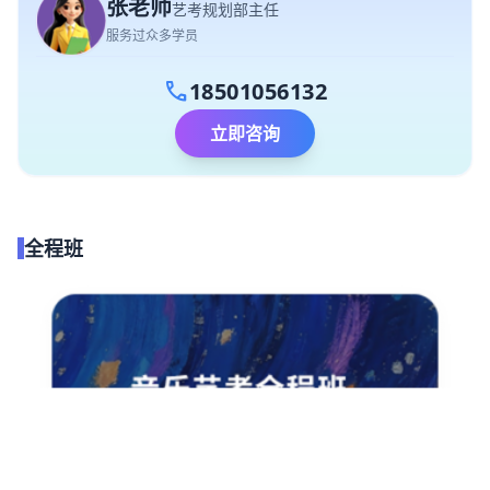
张老师
艺考规划部主任
服务过众多学员
call
18501056132
立即咨询
全程班