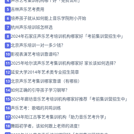
声乐艺考集训机构哪个好「免费试听」
4
吉林声乐艺考费用
5
培养孩子就从如何能上音乐学院附小开始
6
杭州声乐培训班怎样选
7
2024年石家庄声乐艺考培训机构哪家好「考前集训营招生中」
8
北京声乐培训一对一多少钱？
9
影视表演艺考培训靠谱吗？
10
2025年哈尔滨声乐艺考集训机构哪家好 家长该如何选择？
11
延安大学2014年艺术类专业招生简章
12
北京声乐艺考集训哪家靠谱（有哪些）
13
如何正确的引导孩子学习钢琴？
14
2025年廊坊音乐艺考培训机构哪家好推荐「考前集训营招生中」
15
声乐艺考：歌唱的共鸣训练
16
2024年阳江古筝艺考集训机构「助力音乐艺考升学」
17
舞蹈初学者，该如何跟上老师的进度！
18