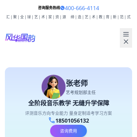
400-666-4114
咨询服务热线
汇|聚|全|球|艺|术|家|资|源
缔|造|艺|术|教|育|新|范|式
张老师
艺考规划部主任
全阶段音乐教学 无缝升学保障
评测音乐方向专业能力 量身定制适考学习方案
call
18501056132
咨询费用