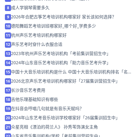
成人学钢琴需要多久
8
2026年合肥古筝艺考培训机构哪家好 家长该如何选择？
9
德阳舞蹈艺考培训班哪家好_哪个好_学费多少
10
杭州声乐艺考培训机构哪家好
11
声乐艺考时穿什么衣服合适
12
2023年杭州声乐艺考培训机构「考前集训营招生中」
13
2024年山东音乐艺考培训机构「助力音乐艺考升学」
14
中国十大音乐培训机构是什么 中国十大音乐培训机构排名「名师
15
指导」
2026北京声乐艺考培训机构哪家好「27届集训营招生中」
16
长沙音乐艺考费用
17
吉他乐理基础知识有哪些
18
在抖音会哼唱几句就是有音乐天赋吗？
19
2024年山东艺考音乐培训学校哪家好「26届集训招生中」
20
众星亮相《漂泊的荷兰人》 孙秀苇饰演女主角
21
山东省音乐集训机构/学校「考前集训营招生中」
22