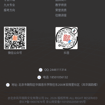
九大专业
教学师资
报考方向
荣誉资质
往期讲座
微信公众号
抖音
QQ: 2446111314
电话: 18501056132
地址: 北京市朝阳区中国音乐学院往东200米安翔里社区（风华国韵楼）
@北京风华国韵文化有限公司 Inc. 2026 版权所有 ALL RIGHT RESERVED
京ICP备19007876号
京公网安备11010502058195号