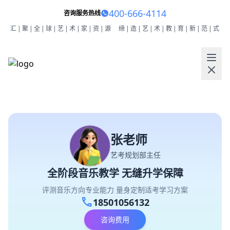
400-666-4114
咨询服务热线
汇|聚|全|球|艺|术|家|资|源
缔|造|艺|术|教|育|新|范|式
张老师
艺考规划部主任
全阶段音乐教学 无缝升学保障
评测音乐方向专业能力 量身定制适考学习方案
call
18501056132
咨询费用