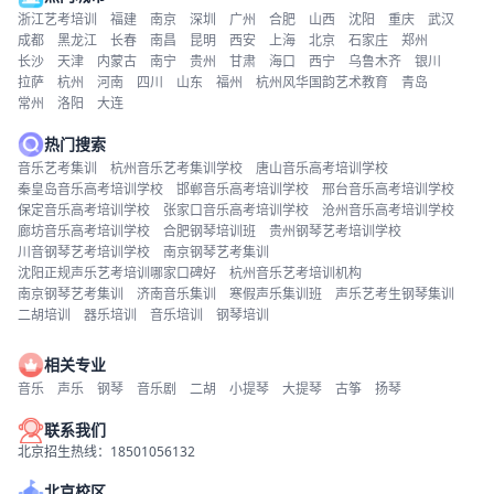
浙江艺考培训
福建
南京
深圳
广州
合肥
山西
沈阳
重庆
武汉
成都
黑龙江
长春
南昌
昆明
西安
上海
北京
石家庄
郑州
长沙
天津
内蒙古
南宁
贵州
甘肃
海口
西宁
乌鲁木齐
银川
拉萨
杭州
河南
四川
山东
福州
杭州风华国韵艺术教育
青岛
常州
洛阳
大连
热门搜索
音乐艺考集训
杭州音乐艺考集训学校
唐山音乐高考培训学校
秦皇岛音乐高考培训学校
邯郸音乐高考培训学校
邢台音乐高考培训学校
保定音乐高考培训学校
张家口音乐高考培训学校
沧州音乐高考培训学校
廊坊音乐高考培训学校
合肥钢琴培训班
贵州钢琴艺考培训学校
川音钢琴艺考培训学校
南京钢琴艺考集训
沈阳正规声乐艺考培训哪家口碑好
杭州音乐艺考培训机构
南京钢琴艺考集训
济南音乐集训
寒假声乐集训班
声乐艺考生钢琴集训
二胡培训
器乐培训
音乐培训
钢琴培训
相关专业
音乐
声乐
钢琴
音乐剧
二胡
小提琴
大提琴
古筝
扬琴
联系我们
北京招生热线：18501056132
北京校区