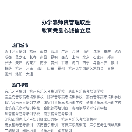
办学靠师资管理取胜
教育凭良心诚信立足
热门城市
浙江艺考培训
福建
南京
深圳
广州
合肥
山西
沈阳
重庆
武汉
成都
黑龙江
长春
南昌
昆明
西安
上海
北京
石家庄
郑州
长沙
天津
内蒙古
南宁
贵州
甘肃
海口
西宁
乌鲁木齐
银川
拉萨
杭州
河南
四川
山东
福州
杭州风华国韵艺术教育
青岛
常州
洛阳
大连
热门搜索
音乐艺考集训
杭州音乐艺考集训学校
唐山音乐高考培训学校
秦皇岛音乐高考培训学校
邯郸音乐高考培训学校
邢台音乐高考培训学校
保定音乐高考培训学校
张家口音乐高考培训学校
沧州音乐高考培训学校
廊坊音乐高考培训学校
合肥钢琴培训班
贵州钢琴艺考培训学校
川音钢琴艺考培训学校
南京钢琴艺考集训
沈阳正规声乐艺考培训哪家口碑好
杭州音乐艺考培训机构
南京钢琴艺考集训
济南音乐集训
寒假声乐集训班
声乐艺考生钢琴集训
二胡培训
器乐培训
音乐培训
钢琴培训