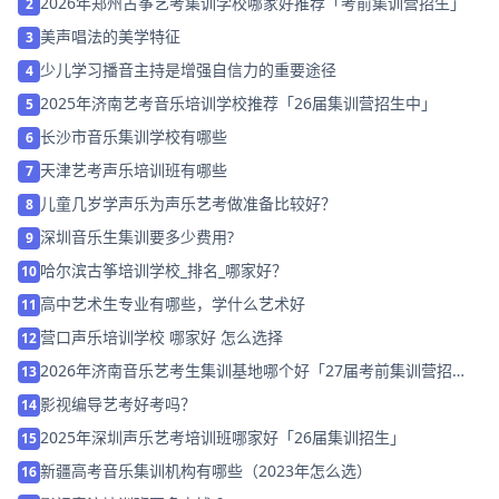
2026年郑州古筝艺考集训学校哪家好推荐「考前集训营招生」
2
美声唱法的美学特征
3
少儿学习播音主持是增强自信力的重要途径
4
2025年济南艺考音乐培训学校推荐「26届集训营招生中」
5
长沙市音乐集训学校有哪些
6
天津艺考声乐培训班有哪些
7
儿童几岁学声乐为声乐艺考做准备比较好？
8
深圳音乐生集训要多少费用?
9
哈尔滨古筝培训学校_排名_哪家好？
10
高中艺术生专业有哪些，学什么艺术好
11
营口声乐培训学校 哪家好 怎么选择
12
2026年济南音乐艺考生集训基地哪个好「27届考前集训营招
13
生」
影视编导艺考好考吗？
14
2025年深圳声乐艺考培训班哪家好「26届集训招生」
15
新疆高考音乐集训机构有哪些（2023年怎么选）
16