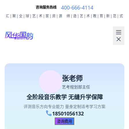
400-666-4114
咨询服务热线
汇|聚|全|球|艺|术|家|资|源
缔|造|艺|术|教|育|新|范|式
张老师
艺考规划部主任
全阶段音乐教学 无缝升学保障
评测音乐方向专业能力 量身定制适考学习方案
call
18501056132
咨询费用