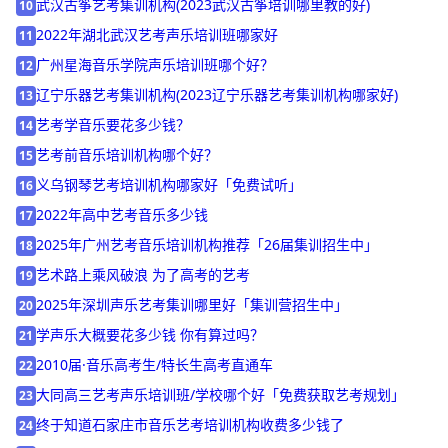
太原高考声乐培训机构哪里好「免费试学」
9
武汉古筝艺考集训机构(2023武汉古筝培训哪里教的好)
10
2022年湖北武汉艺考声乐培训班哪家好
11
广州星海音乐学院声乐培训班哪个好？
12
辽宁乐器艺考集训机构(2023辽宁乐器艺考集训机构哪家好)
13
艺考学音乐要花多少钱？
14
艺考前音乐培训机构哪个好？
15
义乌钢琴艺考培训机构哪家好「免费试听」
16
2022年高中艺考音乐多少钱
17
2025年广州艺考音乐培训机构推荐「26届集训招生中」
18
艺术路上乘风破浪 为了高考的艺考
19
2025年深圳声乐艺考集训哪里好「集训营招生中」
20
学声乐大概要花多少钱 你有算过吗？
21
2010届·音乐高考生/特长生高考直通车
22
大同高三艺考声乐培训班/学校哪个好「免费获取艺考规划」
23