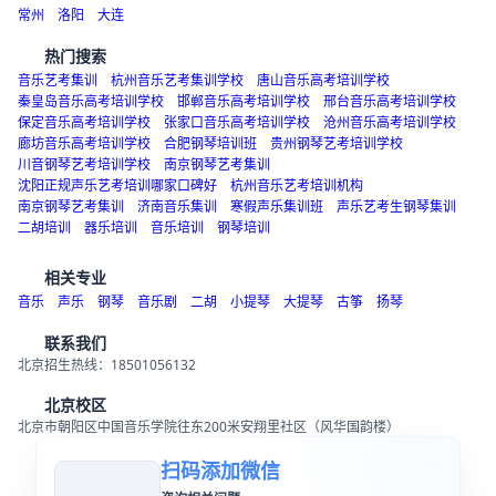
长沙
天津
内蒙古
南宁
贵州
甘肃
海口
西宁
乌鲁木齐
银川
拉萨
杭州
河南
四川
山东
福州
杭州风华国韵艺术教育
青岛
常州
洛阳
大连
热门搜索
音乐艺考集训
杭州音乐艺考集训学校
唐山音乐高考培训学校
秦皇岛音乐高考培训学校
邯郸音乐高考培训学校
邢台音乐高考培训学校
保定音乐高考培训学校
张家口音乐高考培训学校
沧州音乐高考培训学校
廊坊音乐高考培训学校
合肥钢琴培训班
贵州钢琴艺考培训学校
川音钢琴艺考培训学校
南京钢琴艺考集训
沈阳正规声乐艺考培训哪家口碑好
杭州音乐艺考培训机构
南京钢琴艺考集训
济南音乐集训
寒假声乐集训班
声乐艺考生钢琴集训
二胡培训
器乐培训
音乐培训
钢琴培训
相关专业
音乐
声乐
钢琴
音乐剧
二胡
小提琴
大提琴
古筝
扬琴
联系我们
北京招生热线：18501056132
北京校区
北京市朝阳区中国音乐学院往东200米安翔里社区（风华国韵楼）