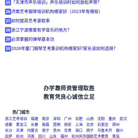
终于知道石家庄市音乐艺考培训机构收费多少钱了
24
「天津市声乐培训」声乐培训时如何放松声带？
25
济南艺考钢琴培训机构哪家好（2023年有哪些）
26
如何提高艺考录取率
27
浙江宁波哪里有学音乐的地方？
28
必须掌握的弹琴基本功
29
2026年厦门钢琴艺考集训机构哪家好?家长该如何选择？
30
办学靠师资管理取胜
教育凭良心诚信立足
热门城市
浙江艺考培训
福建
南京
深圳
广州
合肥
山西
沈阳
重庆
武汉
成都
黑龙江
长春
南昌
昆明
西安
上海
北京
石家庄
郑州