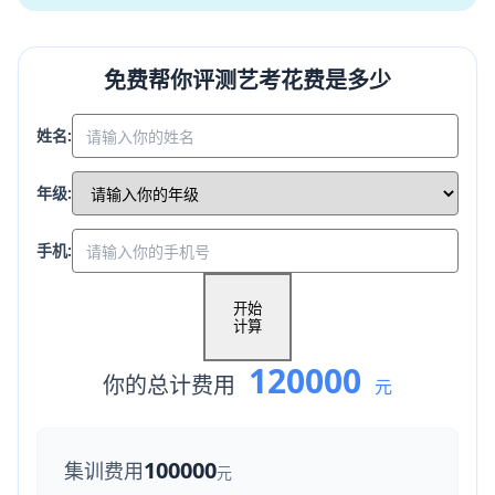
免费帮你评测艺考花费是多少
姓名:
年级:
手机:
开始
计算
120000
你的总计费用
元
100000
集训费用
元