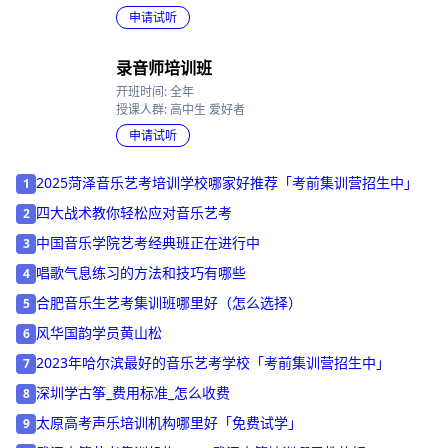
开班时间: 全年
授课人群: 高二 高三
申请试听
录音师培训班
开班时间: 全年
授课人群: 高中生 爱好者
申请试听
2025菏泽音乐艺考培训学校哪家好推荐「考前集训营招生中」
1
四大战术教你轻松应对音乐艺考
2
中国音乐学院艺考经典班正在进行中
3
唱歌气息练习的方法和技巧有哪些
4
合肥音乐生艺考集训班哪里好（怎么选择）
5
风华国韵学员黄山松
6
2023年哈尔滨最好的音乐艺考学校「考前集训营招生中」
7
深圳学古筝_费用标准_怎么收费
8