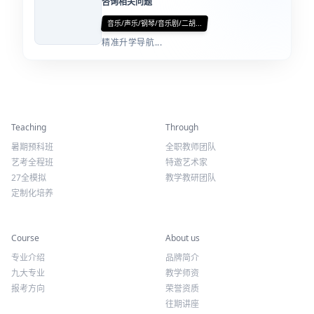
扫码添加微信
咨询相关问题
音乐/声乐/钢琴/音乐剧/二胡...
精准升学导航...
精彩活动
师资力量
Teaching
Through
暑期预科班
全职教师团队
艺考全程班
特邀艺术家
27全模拟
教学教研团队
定制化培养
专业课程
关于我们
Course
About us
专业介绍
品牌简介
九大专业
教学师资
报考方向
荣誉资质