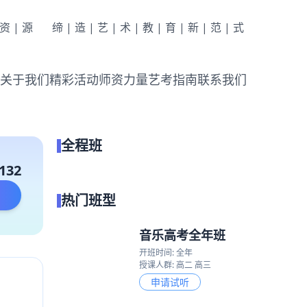
|资|源
缔|造|艺|术|教|育|新|范|式
关于我们
精彩活动
师资力量
艺考指南
联系我们
全程班
点我试听
132
热门班型
音乐高考全年班
开班时间: 全年
授课人群: 高二 高三
申请试听