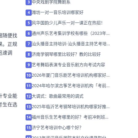
中央戏剧学院舞剧系
3
潍坊一对一音乐培训哪家好
4
风华国韵少儿声乐一对一课正在热招！
5
通州声乐艺考集训学校有哪些（2023年怎
6
馆随便找
么选择）
果。正规
汕头播音主持培训-汕头播音主持艺考培训
7
班哪家好
迅速调
济南学钢琴哪里比较好？教的比较好
8
艺考舞蹈表演专业音乐剧方向考试内容
9
2026年厦门音乐剧艺考培训机构哪家好
10
家长该如何选择？
2024年哈尔滨古筝艺考培训机构「考前集
11
训营招生中」
升专业能
大调式：歌曲最常用的调式
12
考生在选
2025年临沂艺考钢琴培训机构哪家好推荐
13
「考前集训营招生中」
福州音乐生艺考哪里的好？考前冲刺班招
14
生中!
济宁艺考培训中心哪个好？
15
2013年武汉音乐学院本科文化课录取分数