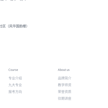
里社区（风华国韵楼）
专业课程
关于我们
Course
About us
专业介绍
品牌简介
九大专业
教学师资
报考方向
荣誉资质
往期讲座