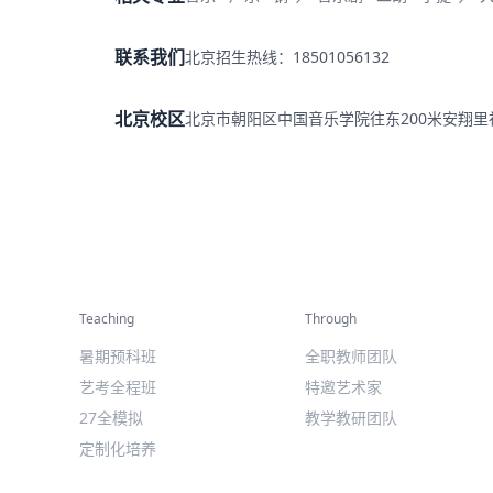
联系我们
北京招生热线：18501056132
北京校区
北京市朝阳区中国音乐学院往东200米安翔
精彩活动
师资力量
Teaching
Through
暑期预科班
全职教师团队
艺考全程班
特邀艺术家
27全模拟
教学教研团队
定制化培养