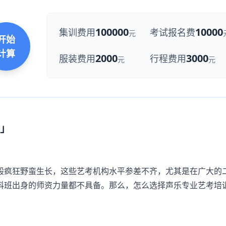
100000
10000
集训费用
考试报名费
元
开始
计算
2000
3000
服装费用
行程费用
元
元
」
疯狂野蛮生长，这些艺考机构水平参差不齐，尤其是在广大的
科班出身的师资力量都不具备。那么，怎么选择声乐专业艺考培