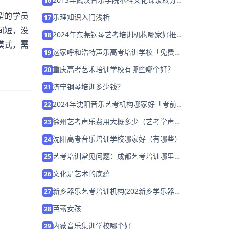
16
线
型的学员
乐理知识入门浅析
17
间短，没
2024年东莞钢琴艺考培训机构哪家好推荐
18
模式，需
「集训班招生中」
这家呼和浩特声乐高考培训学校「免费试
19
学」
重庆高考艺术培训学校有哪些哪个好？
20
济宁钢琴培训多少钱？
21
2024年沈阳音乐艺考机构哪家好「考前集
22
训营招生中」
徐州艺考声乐费用大概多少（艺考学声乐
23
的费用）
沈阳高考音乐培训学校哪家好（有哪些）
24
艺考培训常见问题：成都艺考培训哪里
25
好？
文化是艺术的底蕴
26
新乡器乐艺考培训机构(202新乡学乐器在
27
哪里比较好)
芭蕾女孩
28
内蒙音乐集训学校哪个好
29