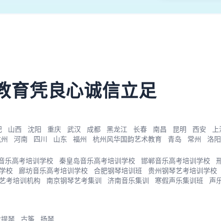
教育凭良心诚信立足
肥
山西
沈阳
重庆
武汉
成都
黑龙江
长春
南昌
昆明
西安
上
杭州
河南
四川
山东
福州
杭州风华国韵艺术教育
青岛
常州
洛阳
音乐高考培训学校
秦皇岛音乐高考培训学校
邯郸音乐高考培训学校
学校
廊坊音乐高考培训学校
合肥钢琴培训班
贵州钢琴艺考培训学校
艺考培训机构
南京钢琴艺考集训
济南音乐集训
寒假声乐集训班
声
大提琴
古筝
扬琴