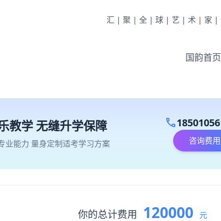
汇|聚|全|球|艺|术|家
国韵首页
call
18501056
乐教学 无缝升学保障
咨询费用
专业能力 量身定制适考学习方案
120000
你的总计费用
元