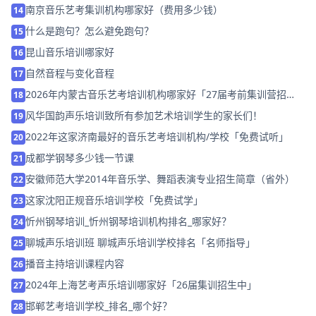
南京音乐艺考集训机构哪家好（费用多少钱）
14
什么是跑句？怎么避免跑句？
15
昆山音乐培训哪家好
16
自然音程与变化音程
17
2026年内蒙古音乐艺考培训机构哪家好「27届考前集训营招
18
生」
风华国韵声乐培训致所有参加艺术培训学生的家长们！
19
2022年这家济南最好的音乐艺考培训机构/学校「免费试听」
20
成都学钢琴多少钱一节课
21
安徽师范大学2014年音乐学、舞蹈表演专业招生简章（省外）
22
这家沈阳正规音乐培训学校「免费试学」
23
忻州钢琴培训_忻州钢琴培训机构排名_哪家好？
24
聊城声乐培训班 聊城声乐培训学校排名「名师指导」
25
播音主持培训课程内容
26
2024年上海艺考声乐培训哪家好「26届集训招生中」
27
邯郸艺考培训学校_排名_哪个好？
28