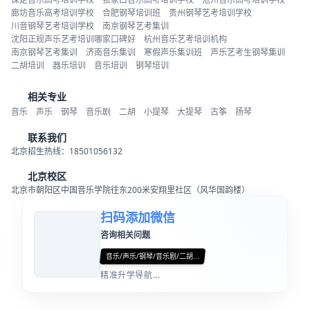
廊坊音乐高考培训学校
合肥钢琴培训班
贵州钢琴艺考培训学校
川音钢琴艺考培训学校
南京钢琴艺考集训
沈阳正规声乐艺考培训哪家口碑好
杭州音乐艺考培训机构
南京钢琴艺考集训
济南音乐集训
寒假声乐集训班
声乐艺考生钢琴集训
二胡培训
器乐培训
音乐培训
钢琴培训
相关专业
音乐
声乐
钢琴
音乐剧
二胡
小提琴
大提琴
古筝
扬琴
联系我们
北京招生热线：18501056132
北京校区
北京市朝阳区中国音乐学院往东200米安翔里社区（风华国韵楼）
扫码添加微信
咨询相关问题
音乐/声乐/钢琴/音乐剧/二胡...
精准升学导航...