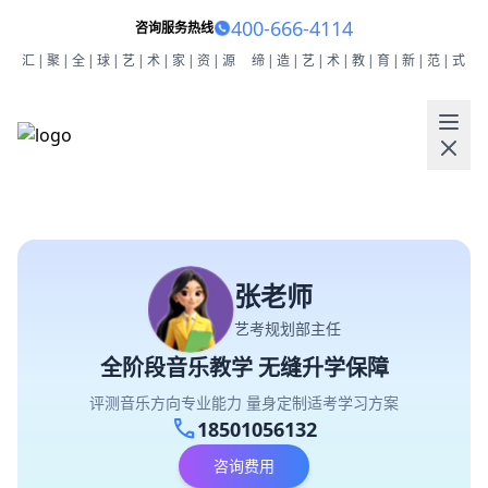
400-666-4114
咨询服务热线
汇|聚|全|球|艺|术|家|资|源
缔|造|艺|术|教|育|新|范|式
张老师
艺考规划部主任
全阶段音乐教学 无缝升学保障
评测音乐方向专业能力 量身定制适考学习方案
call
18501056132
咨询费用