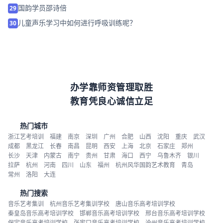
国韵学员邵诗倍
29
儿童声乐学习中如何进行呼吸训练呢？
30
办学靠师资管理取胜
教育凭良心诚信立足
热门城市
浙江艺考培训
福建
南京
深圳
广州
合肥
山西
沈阳
重庆
武汉
成都
黑龙江
长春
南昌
昆明
西安
上海
北京
石家庄
郑州
长沙
天津
内蒙古
南宁
贵州
甘肃
海口
西宁
乌鲁木齐
银川
拉萨
杭州
河南
四川
山东
福州
杭州风华国韵艺术教育
青岛
常州
洛阳
大连
热门搜索
音乐艺考集训
杭州音乐艺考集训学校
唐山音乐高考培训学校
秦皇岛音乐高考培训学校
邯郸音乐高考培训学校
邢台音乐高考培训学校
保定音乐高考培训学校
张家口音乐高考培训学校
沧州音乐高考培训学校