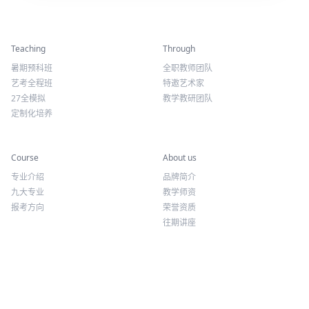
精彩活动
师资力量
Teaching
Through
暑期预科班
全职教师团队
艺考全程班
特邀艺术家
27全模拟
教学教研团队
定制化培养
专业课程
关于我们
Course
About us
专业介绍
品牌简介
九大专业
教学师资
报考方向
荣誉资质
往期讲座