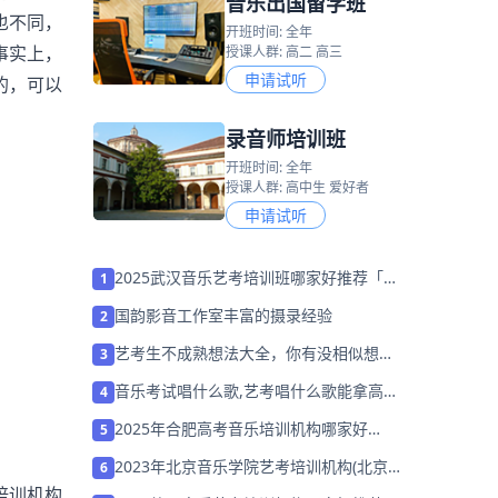
音乐出国留学班
也不同，
开班时间: 全年
事实上，
授课人群: 高二 高三
申请试听
的，可以
录音师培训班
开班时间: 全年
授课人群: 高中生 爱好者
申请试听
2025武汉音乐艺考培训班哪家好推荐「考
1
前集训营招生中」
国韵影音工作室丰富的摄录经验
2
艺考生不成熟想法大全，你有没相似想
3
法？
音乐考试唱什么歌,艺考唱什么歌能拿高
4
分？
2025年合肥高考音乐培训机构哪家好
5
「26届集训招生」
2023年北京音乐学院艺考培训机构(北京
6
音乐艺考最好的培训机构)
培训机构