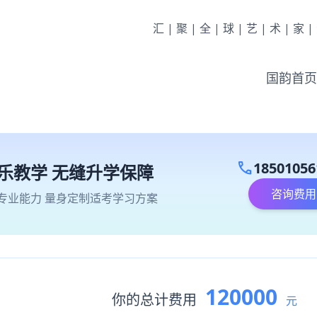
汇|聚|全|球|艺|术|家
国韵首页
call
18501056
乐教学 无缝升学保障
咨询费用
专业能力 量身定制适考学习方案
120000
你的总计费用
元