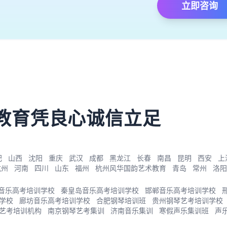
立即咨询
）
教育凭良心诚信立足
肥
山西
沈阳
重庆
武汉
成都
黑龙江
长春
南昌
昆明
西安
上
杭州
河南
四川
山东
福州
杭州风华国韵艺术教育
青岛
常州
洛阳
音乐高考培训学校
秦皇岛音乐高考培训学校
邯郸音乐高考培训学校
学校
廊坊音乐高考培训学校
合肥钢琴培训班
贵州钢琴艺考培训学校
艺考培训机构
南京钢琴艺考集训
济南音乐集训
寒假声乐集训班
声