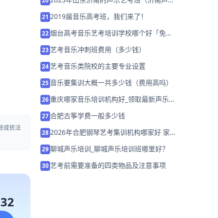
20
培训哪里好）
2019届音乐高考班，我们来了！
21
烟台高考音乐艺考培训学校哪个好「免费
22
测评」
艺考音乐冲刺班费用（多少钱）
23
艺考音乐类院校的主要专业设置
24
音乐要集训大概一共多少钱（费用高吗）
25
重庆哪家音乐培训机构好_领取最新声乐
26
课程试听券
合肥古筝学费一般多少钱
27
除或依法
2026年合肥钢琴艺考集训机构哪家好 家
28
长该如何选择？
聊城声乐培训_聊城声乐培训班哪里好？
29
艺考前需要准备的四类物品及注意事项
30
132