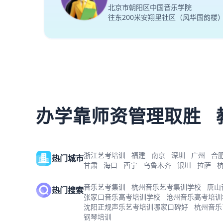
北京市朝阳区中国音乐学院
往东200米安翔里社区（风华国韵楼
办学靠师资管理取胜
浙江艺考培训
福建
南京
深圳
广州
合
热门城市
甘肃
海口
西宁
乌鲁木齐
银川
拉萨
音乐艺考集训
杭州音乐艺考集训学校
唐山
热门搜索
张家口音乐高考培训学校
沧州音乐高考培训
沈阳正规声乐艺考培训哪家口碑好
杭州音乐
钢琴培训