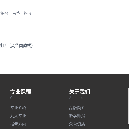
大提琴
古筝
扬琴
里社区（风华国韵楼）
专业课程
关于我们
Course
About us
专业介绍
品牌简介
九大专业
教学师资
报考方向
荣誉资质