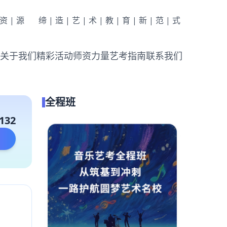
|资|源
缔|造|艺|术|教|育|新|范|式
关于我们
精彩活动
师资力量
艺考指南
联系我们
全程班
132