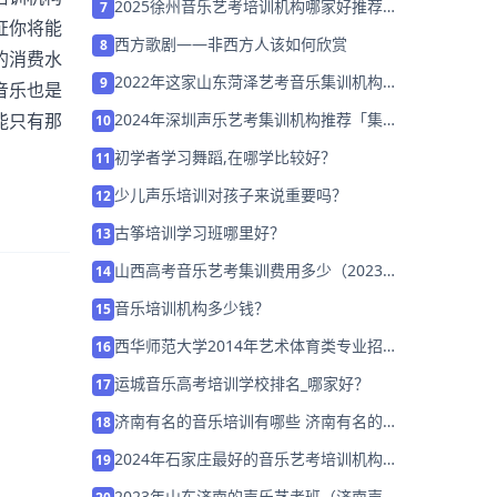
2025徐州音乐艺考培训机构哪家好推荐
7
证你将能
「考前集训营招生中」
西方歌剧——非西方人该如何欣赏
8
的消费水
2022年这家山东菏泽艺考音乐集训机构
9
音乐也是
「集训营招生中」
2024年深圳声乐艺考集训机构推荐「集训
能只有那
10
营招生中」
初学者学习舞蹈,在哪学比较好？
11
少儿声乐培训对孩子来说重要吗？
12
古筝培训学习班哪里好？
13
山西高考音乐艺考集训费用多少（2023年
14
集训费用高吗）
音乐培训机构多少钱？
15
西华师范大学2014年艺术体育类专业招生
16
简章
运城音乐高考培训学校排名_哪家好？
17
济南有名的音乐培训有哪些 济南有名的音
18
乐班排名「预约名师」
2024年石家庄最好的音乐艺考培训机构
19
「26届集训招生中」
2023年山东济南的声乐艺考班（济南声乐