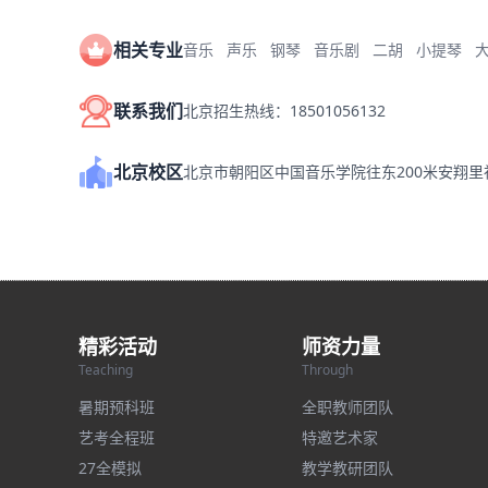
相关专业
音乐
声乐
钢琴
音乐剧
二胡
小提琴
联系我们
北京招生热线：18501056132
北京校区
北京市朝阳区中国音乐学院往东200米安翔
精彩活动
师资力量
Teaching
Through
暑期预科班
全职教师团队
艺考全程班
特邀艺术家
27全模拟
教学教研团队