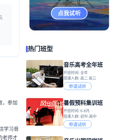
点我试听
元
热门班型
音乐高考全年班
开班时间: 全年
授课人群: 高二 高三
申请试听
暑假预科集训班
效，参加
开班时间: 6-8月
授课人群: 初中-高中
申请试听
信学习音
的老师才