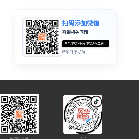
扫码添加微信
咨询相关问题
音乐/声乐/钢琴/音乐剧/二胡...
精准升学导航...
微信公众号
抖音