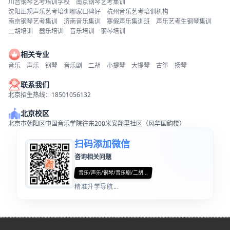
川音钢琴艺考培训学校
南京钢琴艺考集训
沈阳正规声乐艺考培训哪家口碑好
杭州音乐艺考培训机构
南京钢琴艺考集训
济南音乐集训
寒假声乐集训班
声乐艺考生钢琴集训
二胡培训
器乐培训
音乐培训
钢琴培训
相关专业
音乐
声乐
钢琴
音乐剧
二胡
小提琴
大提琴
古筝
扬琴
联系我们
北京招生热线：18501056132
北京校区
北京市朝阳区中国音乐学院往东200米安翔里社区（风华国韵楼）
扫码添加微信
咨询相关问题
音乐/声乐/钢琴/音乐剧/二胡...
精准升学导航...