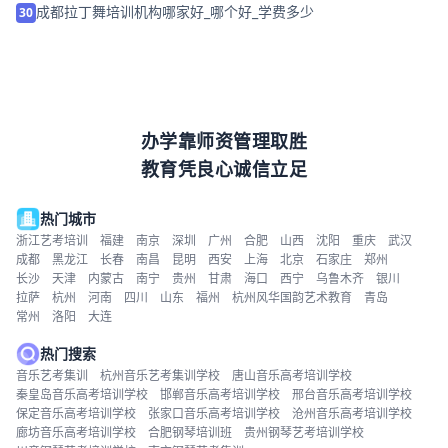
成都拉丁舞培训机构哪家好_哪个好_学费多少
30
办学靠师资管理取胜
教育凭良心诚信立足
热门城市
浙江艺考培训
福建
南京
深圳
广州
合肥
山西
沈阳
重庆
武汉
成都
黑龙江
长春
南昌
昆明
西安
上海
北京
石家庄
郑州
长沙
天津
内蒙古
南宁
贵州
甘肃
海口
西宁
乌鲁木齐
银川
拉萨
杭州
河南
四川
山东
福州
杭州风华国韵艺术教育
青岛
常州
洛阳
大连
热门搜索
音乐艺考集训
杭州音乐艺考集训学校
唐山音乐高考培训学校
秦皇岛音乐高考培训学校
邯郸音乐高考培训学校
邢台音乐高考培训学校
保定音乐高考培训学校
张家口音乐高考培训学校
沧州音乐高考培训学校
廊坊音乐高考培训学校
合肥钢琴培训班
贵州钢琴艺考培训学校