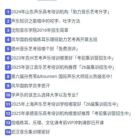
2024年山东声乐高考培训机构「助力音乐艺考升学」
1
声乐知识之歌唱中的咬字、吐字方法
2
沈阳音乐学院2016年招生简章
3
风华国韵视唱练耳乐理班助力艺考再开第五班
4
德州音乐艺考班哪个好「免费测评」
5
2023年苏州艺考声乐培训哪里好「考前集训营招生中」
6
2025年浙江音乐艺考培训机构推荐「26届集训招生中」
7
第六届孙秀苇&Roumen 国际声乐大师班火热报名中！
8
风华国韵学员李思汗
9
学声乐的该怎么选择大学以及专业？
10
2025年上海声乐艺考培训学校哪家好「26届集训招生中」
11
2025年承德音乐高考培训机构哪里好推荐「考前集训营招生中」
12
视唱练耳、乐理、文化课考前VIP冲刺课即日开课
13
武汉音乐集训哪家好
14