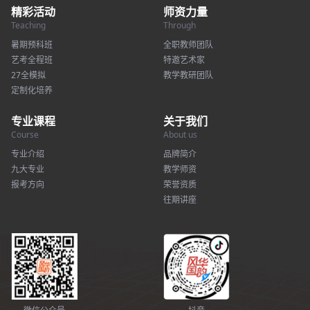
精彩活动
师资力量
Teaching
Through
暑期预科班
全职教师团队
艺考全程班
特邀艺术家
27全模拟
教学教研团队
定制化培养
专业课程
关于我们
Course
About us
专业介绍
品牌简介
九大专业
教学师资
报考方向
荣誉资质
往期讲座