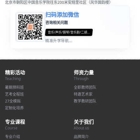
北京市朝阳区中国音乐学院往东200米安翔里社区（风华国韵楼）
扫码添加微信
咨询相关问题
音乐/声乐/钢琴/音乐剧/二胡...
精准升学导航...
精彩活动
师资力量
Teaching
Through
暑期预科班
全职教师团队
艺考全程班
特邀艺术家
27全模拟
教学教研团队
定制化培养
专业课程
关于我们
Course
About us
专业介绍
品牌简介