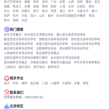
浙江艺考培训
福建
南京
深圳
广州
合肥
山西
沈阳
重庆
武汉
成都
黑龙江
长春
南昌
昆明
西安
上海
北京
石家庄
郑州
长沙
天津
内蒙古
南宁
贵州
甘肃
海口
西宁
乌鲁木齐
银川
拉萨
杭州
河南
四川
山东
福州
杭州风华国韵艺术教育
青岛
常州
洛阳
大连
热门搜索
音乐艺考集训
杭州音乐艺考集训学校
唐山音乐高考培训学校
秦皇岛音乐高考培训学校
邯郸音乐高考培训学校
邢台音乐高考培训学校
保定音乐高考培训学校
张家口音乐高考培训学校
沧州音乐高考培训学校
廊坊音乐高考培训学校
合肥钢琴培训班
贵州钢琴艺考培训学校
川音钢琴艺考培训学校
南京钢琴艺考集训
沈阳正规声乐艺考培训哪家口碑好
杭州音乐艺考培训机构
南京钢琴艺考集训
济南音乐集训
寒假声乐集训班
声乐艺考生钢琴集训
二胡培训
器乐培训
音乐培训
钢琴培训
相关专业
音乐
声乐
钢琴
音乐剧
二胡
小提琴
大提琴
古筝
扬琴
联系我们
北京招生热线：18501056132
北京校区