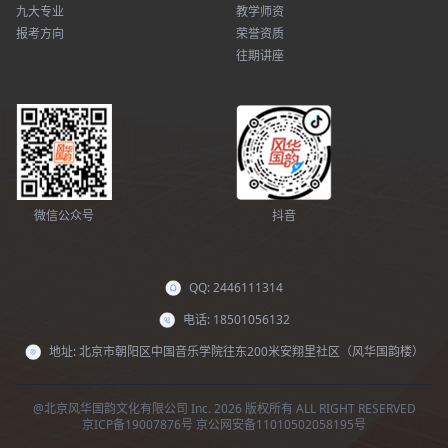
九大专业
教学师资
报考方向
荣誉资质
往期讲座
微信公众号
抖音
QQ: 2446111314
电话: 18501056132
地址: 北京市朝阳区中国音乐学院往东200米安翔里社区（风华国韵楼）
@北京风华国韵文化有限公司 Inc. 2026 版权所有 ALL RIGHT RESERVED
京ICP备19007876号
京公网安备11010502058195号