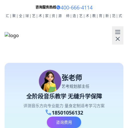
400-666-4114
咨询服务热线
汇|聚|全|球|艺|术|家|资|源
缔|造|艺|术|教|育|新|范|式
张老师
艺考规划部主任
全阶段音乐教学 无缝升学保障
评测音乐方向专业能力 量身定制适考学习方案
call
18501056132
咨询费用