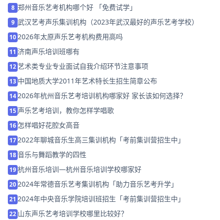
郑州音乐艺考机构哪个好 「免费试学」
8
武汉艺考声乐集训机构（2023年武汉最好的声乐艺考学校）
9
2026年太原声乐艺考机构费用高吗
10
济南声乐培训班哪有
11
艺术类专业专业面试自我介绍环节注意事项
12
中国地质大学2011年艺术特长生招生简章公布
13
2026年杭州音乐艺考培训机构哪家好 家长该如何选择？
14
声乐艺考培训，教你怎样学唱歌
15
怎样唱好花腔女高音
16
2022年聊城音乐生高三集训机构「考前集训营招生中」
17
音乐与舞蹈教学的四性
18
杭州音乐培训—杭州音乐培训学校哪家好
19
2024年常德音乐艺考集训机构「助力音乐艺考升学」
20
2024年中央音乐学院培训班招生「考前集训营招生中」
21
山东声乐艺考培训学校哪里比较好？
22