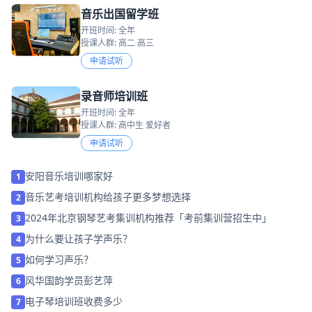
音乐出国留学班
开班时间: 全年
授课人群: 高二 高三
申请试听
录音师培训班
开班时间: 全年
授课人群: 高中生 爱好者
申请试听
安阳音乐培训哪家好
1
音乐艺考培训机构给孩子更多梦想选择
2
2024年北京钢琴艺考集训机构推荐「考前集训营招生中」
3
为什么要让孩子学声乐？
4
如何学习声乐？
5
风华国韵学员彭艺萍
6
电子琴培训班收费多少
7