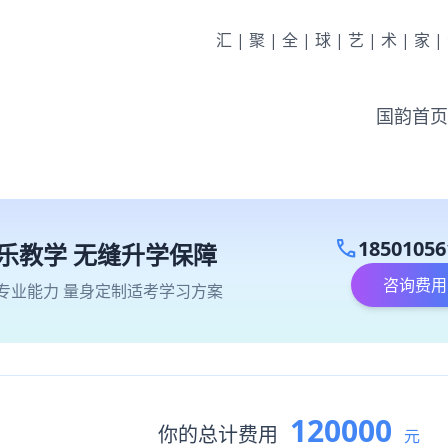
汇|聚|全|球|艺|术|家
国韵首页
call
18501056
乐教学 无缝升学保障
咨询费用
专业能力 量身定制适考学习方案
120000
你的总计费用
元