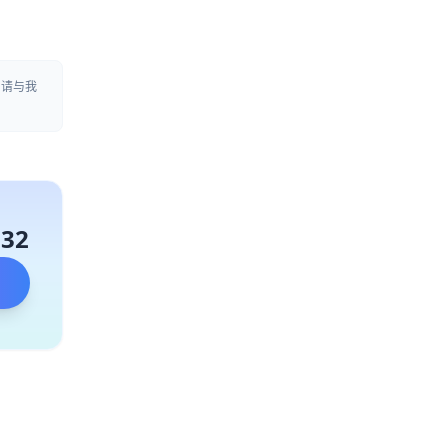
，请与我
132