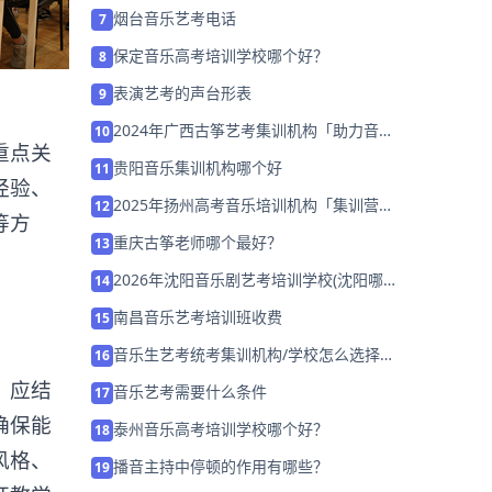
烟台音乐艺考电话
7
保定音乐高考培训学校哪个好？
8
表演艺考的声台形表
9
2024年广西古筝艺考集训机构「助力音乐
10
重点关
艺考升学」
贵阳音乐集训机构哪个好
11
经验、
2025年扬州高考音乐培训机构「集训营招
12
等方
生中」
重庆古筝老师哪个最好？
13
2026年沈阳音乐剧艺考培训学校(沈阳哪
14
个音乐学校最好)
南昌音乐艺考培训班收费
15
音乐生艺考统考集训机构/学校怎么选择
16
「免费试听」
，应结
音乐艺考需要什么条件
17
确保能
泰州音乐高考培训学校哪个好？
18
风格、
播音主持中停顿的作用有哪些？
19