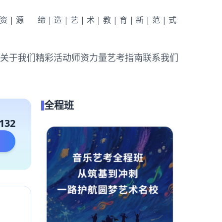
|资|源
缔|造|艺|术|教|育|新|范|式
关于我们
精彩活动
师资力量
艺考指南
联系我们
全程班
132