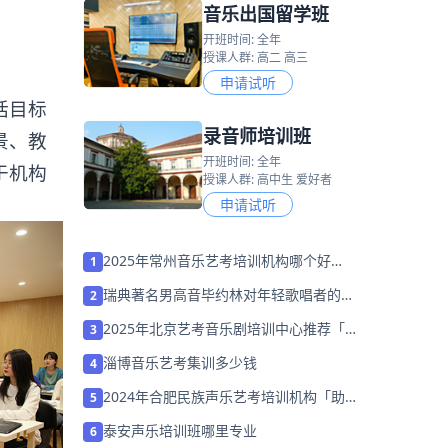
音乐出国留学班
开班时间: 全年
授课人群: 高二 高三
申请试听
括目标
录音师培训班
景、教
开班时间: 全年
于机构
授课人群: 高中生 爱好者
申请试听
2025年常州音乐艺考培训机构哪个好
1
「26届集训营招生中」
瑞典著名男高音毕约林对年轻歌唱者的一
2
些建议
2025年北京艺考音乐剧培训中心推荐「考
3
前集训营招生中」
淄博音乐艺考集训多少钱
4
2024年合肥民族声乐艺考培训机构「助力
5
音乐艺考升学」
泰安声乐培训班哪里专业
6