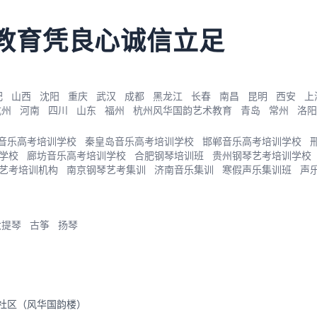
教育凭良心诚信立足
肥
山西
沈阳
重庆
武汉
成都
黑龙江
长春
南昌
昆明
西安
上
杭州
河南
四川
山东
福州
杭州风华国韵艺术教育
青岛
常州
洛阳
音乐高考培训学校
秦皇岛音乐高考培训学校
邯郸音乐高考培训学校
学校
廊坊音乐高考培训学校
合肥钢琴培训班
贵州钢琴艺考培训学校
艺考培训机构
南京钢琴艺考集训
济南音乐集训
寒假声乐集训班
声
大提琴
古筝
扬琴
里社区（风华国韵楼）