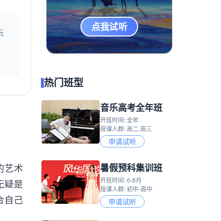
点我试听
元
热门班型
音乐高考全年班
开班时间: 全年
授课人群: 高二 高三
申请试听
暑假预科集训班
的艺术
开班时间: 6-8月
无疑是
授课人群: 初中-高中
合自己
申请试听