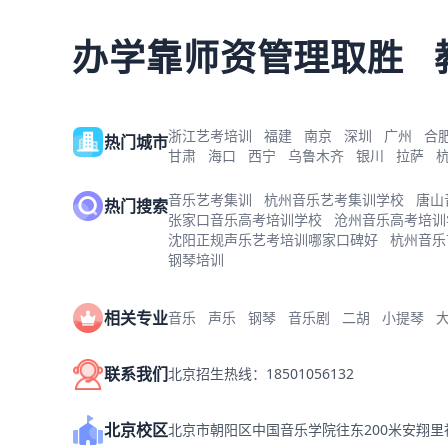
办学靠师资管理取胜
浙江艺考培训
福建
南京
深圳
广州
合
热门城市
甘肃
海口
西宁
乌鲁木齐
银川
拉萨
音乐艺考集训
杭州音乐艺考集训学校
唐山
热门搜索
张家口音乐高考培训学校
沧州音乐高考培训
沈阳正规声乐艺考培训哪家口碑好
杭州音乐
钢琴培训
相关专业
音乐
声乐
钢琴
音乐剧
二胡
小提琴
联系我们
北京招生热线：18501056132
北京校区
北京市朝阳区中国音乐学院往东200米安翔