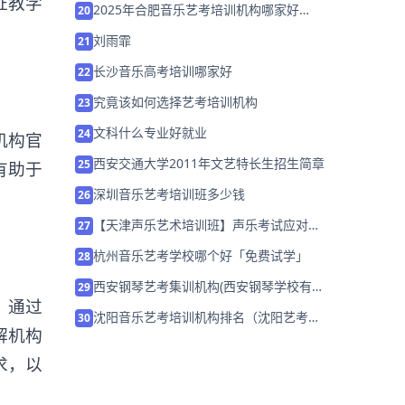
证教学
2025年合肥音乐艺考培训机构哪家好
20
「26届集训营招生中」
刘雨霏
21
长沙音乐高考培训哪家好
22
究竟该如何选择艺考培训机构
23
文科什么专业好就业
24
机构官
西安交通大学2011年文艺特长生招生简章
25
有助于
深圳音乐艺考培训班多少钱
26
【天津声乐艺术培训班】声乐考试应对技
27
巧有哪些？
杭州音乐艺考学校哪个好「免费试学」
28
西安钢琴艺考集训机构(西安钢琴学校有哪
29
。通过
些)
沈阳音乐艺考培训机构排名（沈阳艺考机
30
解机构
构哪个好）
求，以