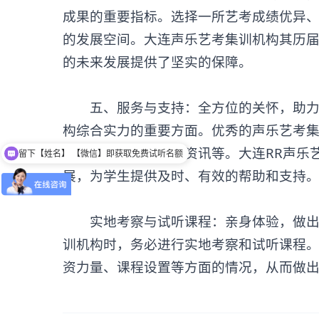
成果的重要指标。选择一所艺考成绩优异
的发展空间。大连声乐艺考集训机构其历
的未来发展提供了坚实的保障。
五、服务与支持：全方位的关怀，助力成
构综合实力的重要方面。优秀的声乐艺考
划、心理辅导、艺考资讯等。大连RR声乐
留下【姓名】 【微信】即获取免费试听名额
展，为学生提供及时、有效的帮助和支持
实地考察与试听课程：亲身体验，做出
训机构
时，务必进行实地考察和试听课程
资力量、课程设置等方面的情况，从而做