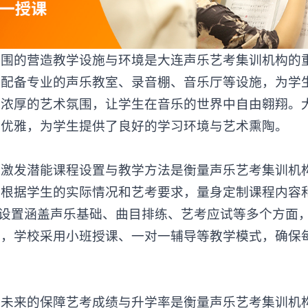
的营造教学设施与环境是大连声乐艺考集训机构的
应配备专业的声乐教室、录音棚、音乐厅等设施，为学
浓厚的艺术氛围，让学生在音乐的世界中自由翱翔。大
境优雅，为学生提供了良好的学习环境与艺术熏陶。
激发潜能课程设置与教学方法是衡量
声乐艺考集训机
会根据学生的实际情况和艺考要求，量身定制课程内容
设置涵盖声乐基础、曲目排练、艺考应试等多个方面
时，学校采用小班授课、一对一辅导等教学模式，确保
来的保障艺考成绩与升学率是衡量声乐艺考集训机