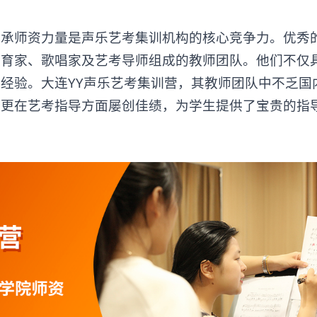
师资力量是声乐艺考集训机构的核心竞争力。优秀
教育家、歌唱家及艺考导师组成的教师团队。他们不仅
经验。大连YY声乐艺考集训营，其教师团队中不乏国
，更在艺考指导方面屡创佳绩，为学生提供了宝贵的指