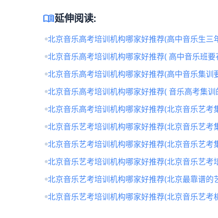
menu_book
延伸阅读:
北京音乐高考培训机构哪家好推荐(高中音乐生三年
北京音乐高考培训机构哪家好推荐( 高中音乐班要
北京音乐高考培训机构哪家好推荐(高中音乐集训要
北京音乐高考培训机构哪家好推荐( 音乐高考集训
北京音乐高考培训机构哪家好推荐(北京音乐艺考
北京音乐艺考培训机构哪家好推荐(北京音乐艺考
北京音乐艺考培训机构哪家好推荐(北京音乐艺考
北京音乐艺考培训机构哪家好推荐(北京音乐艺考培
北京音乐艺考培训机构哪家好推荐(北京最靠谱的
北京音乐艺考培训机构哪家好推荐(北京音乐艺考