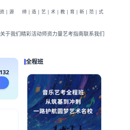
|资|源
缔|造|艺|术|教|育|新|范|式
关于我们
精彩活动
师资力量
艺考指南
联系我们
全程班
132