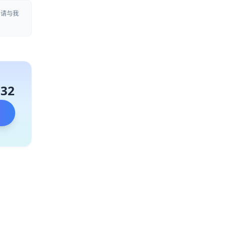
，请与我
132