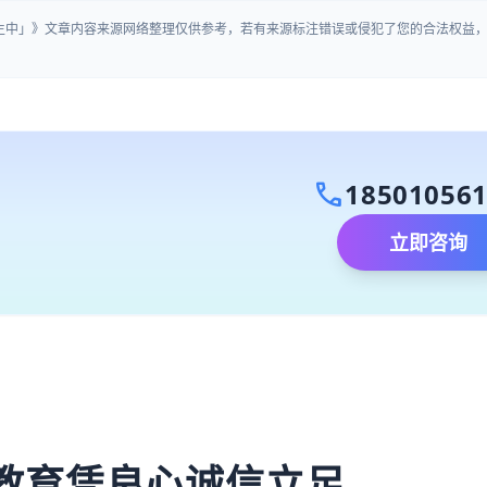
招生中」》文章内容来源网络整理仅供参考，若有来源标注错误或侵犯了您的合法权益
call
18501056
立即咨询
）
教育凭良心诚信立足