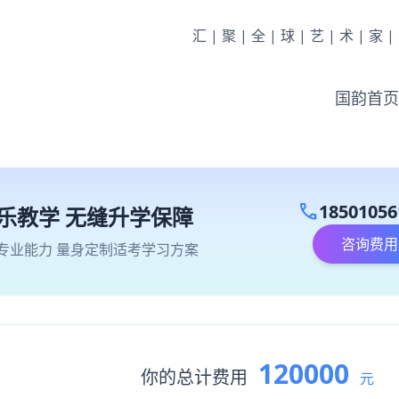
汇|聚|全|球|艺|术|家
国韵首页
call
18501056
乐教学 无缝升学保障
咨询费用
专业能力 量身定制适考学习方案
120000
你的总计费用
元