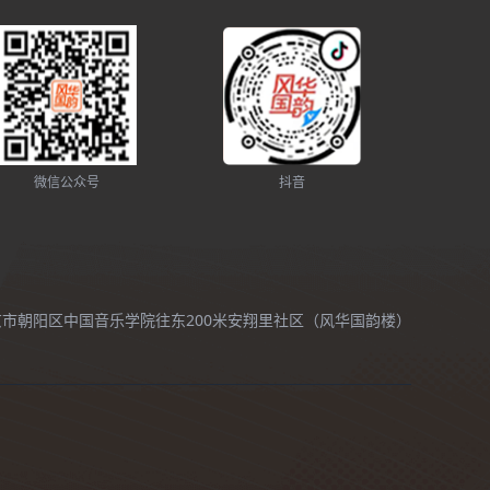
微信公众号
抖音
北京市朝阳区中国音乐学院往东200米安翔里社区（风华国韵楼）