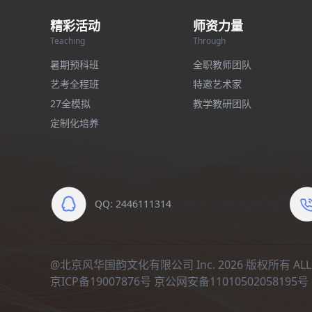
精彩活动
师资力量
Teaching
Through
暑期预科班
全职教师团队
艺考全程班
特邀艺术家
27全模拟
教学教研团队
定制化培养
QQ: 2446111314
@北京风华国韵文化有限公司 Inc. 2026 版权所有 ALL R
京ICP备19007876号
京公网安备11010502058195号