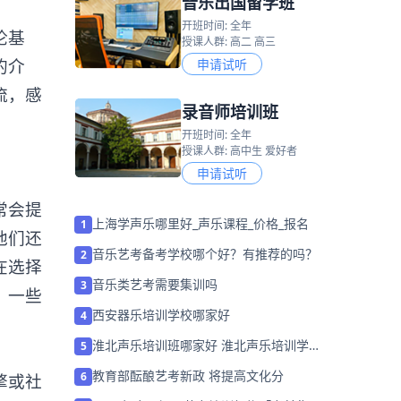
音乐出国留学班
开班时间: 全年
论基
授课人群: 高二 高三
的介
申请试听
流，感
录音师培训班
开班时间: 全年
授课人群: 高中生 爱好者
申请试听
常会提
上海学声乐哪里好_声乐课程_价格_报名
1
他们还
音乐艺考备考学校哪个好？有推荐的吗？
2
在选择
音乐类艺考需要集训吗
3
，一些
西安器乐培训学校哪家好
4
淮北声乐培训班哪家好 淮北声乐培训学校
5
排名「预约名师」
教育部酝酿艺考新政 将提高文化分
6
擎或社