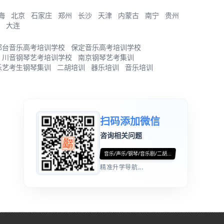
海
北京
石家庄
郑州
长沙
天津
内蒙古
南宁
贵州
大连
邢台音乐高考培训学校
保定音乐高考培训学校
川音钢琴艺考培训学校
南京钢琴艺考集训
乐艺考生钢琴集训
二胡培训
器乐培训
音乐培训
扫码添加微信
咨询相关问题
音乐/声乐/钢琴/音乐剧/二胡...
精准升学导航...