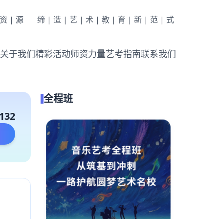
|资|源
缔|造|艺|术|教|育|新|范|式
关于我们
精彩活动
师资力量
艺考指南
联系我们
全程班
132