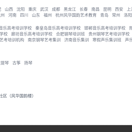
肥
山西
沈阳
重庆
武汉
成都
黑龙江
长春
南昌
昆明
西安
上
杭州
河南
四川
山东
福州
杭州风华国韵艺术教育
青岛
常州
洛阳
音乐高考培训学校
秦皇岛音乐高考培训学校
邯郸音乐高考培训学校
学校
廊坊音乐高考培训学校
合肥钢琴培训班
贵州钢琴艺考培训学校
艺考培训机构
南京钢琴艺考集训
济南音乐集训
寒假声乐集训班
声
大提琴
古筝
扬琴
里社区（风华国韵楼）