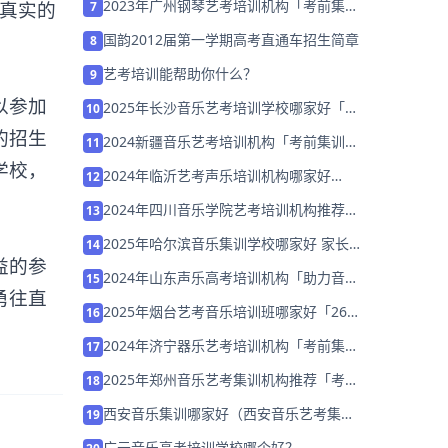
2023年广州钢琴艺考培训机构「考前集训
些真实的
7
营招生中」
国韵2012届第一学期高考直通车招生简章
8
艺考培训能帮助你什么？
9
以参加
2025年长沙音乐艺考培训学校哪家好「集
10
训营招生中」
的招生
2024 新疆音乐艺考培训机构「考前集训营
11
招生中」
学校，
2024年临沂艺考声乐培训机构哪家好
12
「26届集训招生中」
2024年四川音乐学院艺考培训机构推荐
13
「考前集训营招生中」
2025年哈尔滨音乐集训学校哪家好 家长
14
益的参
该如何选择？
2024年山东声乐高考培训机构「助力音乐
15
勇往直
艺考升学」
2025年烟台艺考音乐培训班哪家好「26
16
届集训招生」
2024年济宁器乐艺考培训机构「考前集训
17
营招生中」
2025年郑州音乐艺考集训机构推荐「考前
18
集训营招生中」
西安音乐集训哪家好（西安音乐艺考集训
19
学校排名）
广元音乐高考培训学校哪个好？