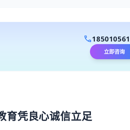
call
18501056
立即咨询
）
教育凭良心诚信立足