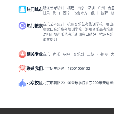
浙江艺考培训
福建
南京
深圳
广州
合
热门城市
甘肃
海口
西宁
乌鲁木齐
银川
拉萨
音乐艺考集训
杭州音乐艺考集训学校
唐山
热门搜索
张家口音乐高考培训学校
沧州音乐高考培训
沈阳正规声乐艺考培训哪家口碑好
杭州音乐
钢琴培训
相关专业
音乐
声乐
钢琴
音乐剧
二胡
小提琴
联系我们
北京招生热线：18501056132
北京校区
北京市朝阳区中国音乐学院往东200米安翔