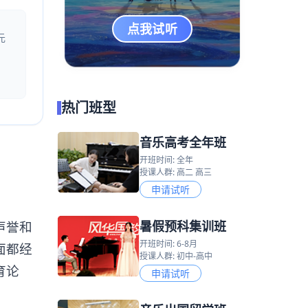
点我试听
元
热门班型
音乐高考全年班
开班时间: 全年
授课人群: 高二 高三
申请试听
暑假预科集训班
声誉和
开班时间: 6-8月
面都经
授课人群: 初中-高中
育论
申请试听