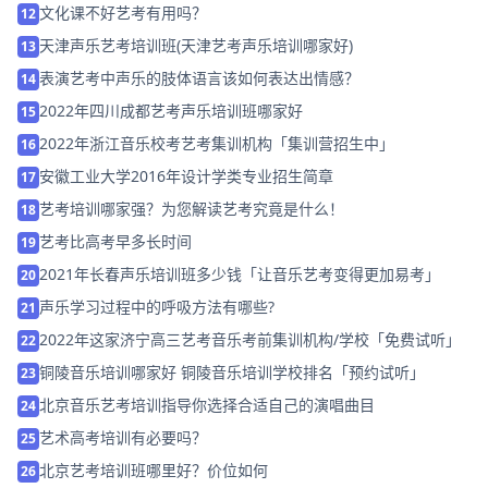
文化课不好艺考有用吗？
12
天津声乐艺考培训班(天津艺考声乐培训哪家好)
13
表演艺考中声乐的肢体语言该如何表达出情感？
14
2022年四川成都艺考声乐培训班哪家好
15
2022年浙江音乐校考艺考集训机构「集训营招生中」
16
安徽工业大学2016年设计学类专业招生简章
17
艺考培训哪家强？为您解读艺考究竟是什么！
18
艺考比高考早多长时间
19
2021年长春声乐培训班多少钱「让音乐艺考变得更加易考」
20
声乐学习过程中的呼吸方法有哪些?
21
2022年这家济宁高三艺考音乐考前集训机构/学校「免费试听」
22
铜陵音乐培训哪家好 铜陵音乐培训学校排名「预约试听」
23
北京音乐艺考培训指导你选择合适自己的演唱曲目
24
艺术高考培训有必要吗？
25
北京艺考培训班哪里好？价位如何
26