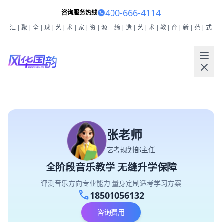
400-666-4114
咨询服务热线
汇|聚|全|球|艺|术|家|资|源
缔|造|艺|术|教|育|新|范|式
张老师
艺考规划部主任
全阶段音乐教学 无缝升学保障
评测音乐方向专业能力 量身定制适考学习方案
call
18501056132
咨询费用