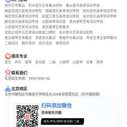
音乐艺考集训
杭州音乐艺考集训学校
唐山音乐高考培训学校
秦皇岛音乐高考培训学校
邯郸音乐高考培训学校
邢台音乐高考培训学校
保定音乐高考培训学校
张家口音乐高考培训学校
沧州音乐高考培训学校
廊坊音乐高考培训学校
合肥钢琴培训班
贵州钢琴艺考培训学校
川音钢琴艺考培训学校
南京钢琴艺考集训
沈阳正规声乐艺考培训哪家口碑好
杭州音乐艺考培训机构
南京钢琴艺考集训
济南音乐集训
寒假声乐集训班
声乐艺考生钢琴集训
二胡培训
器乐培训
音乐培训
钢琴培训
相关专业
音乐
声乐
钢琴
音乐剧
二胡
小提琴
大提琴
古筝
扬琴
联系我们
北京招生热线：18501056132
北京校区
北京市朝阳区中国音乐学院往东200米安翔里社区（风华国韵楼）
扫码添加微信
咨询相关问题
音乐/声乐/钢琴/音乐剧/二胡...