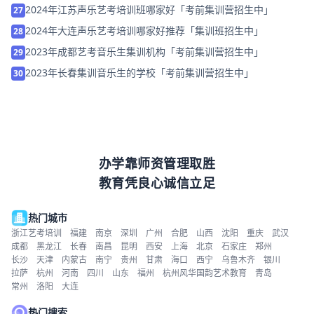
2024年江苏声乐艺考培训班哪家好「考前集训营招生中」
27
2024年大连声乐艺考培训哪家好推荐「集训班招生中」
28
2023年成都艺考音乐生集训机构「考前集训营招生中」
29
2023年长春集训音乐生的学校「考前集训营招生中」
30
办学靠师资管理取胜
教育凭良心诚信立足
热门城市
浙江艺考培训
福建
南京
深圳
广州
合肥
山西
沈阳
重庆
武汉
成都
黑龙江
长春
南昌
昆明
西安
上海
北京
石家庄
郑州
长沙
天津
内蒙古
南宁
贵州
甘肃
海口
西宁
乌鲁木齐
银川
拉萨
杭州
河南
四川
山东
福州
杭州风华国韵艺术教育
青岛
常州
洛阳
大连
热门搜索