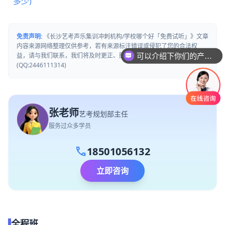
多少)
可以介绍下你们的产品么
免责声明:
《长沙艺考声乐集训冲刺机构/学校哪个好「免费试听」》文章
内容来源网络整理仅供参考，若有来源标注错误或侵犯了您的合法权
益，请与我们联系，我们将及时更正、删除或依法处理。
你们是怎么收费的呢
(QQ:2446111314)
张老师
艺考规划部主任
服务过众多学员
call
18501056132
立即咨询
全程班