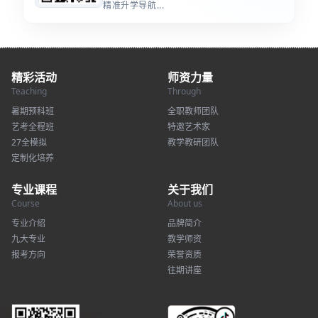
精准升学导航...
精彩活动
师资力量
Teaching
Through
暑期预科班
全职教师团队
艺考全程班
特邀艺术家
27全模拟
教学教研团队
定制化培养
专业课程
关于我们
Course
About us
专业介绍
品牌简介
九大专业
教学师资
报考方向
荣誉资质
往期讲座