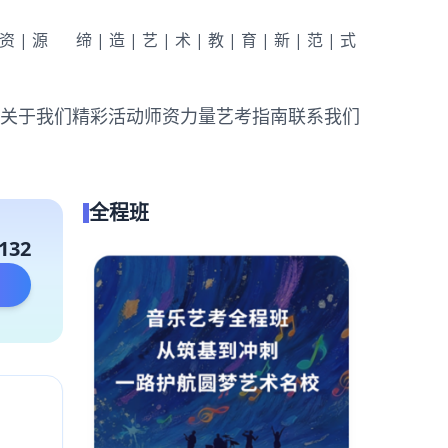
|资|源
缔|造|艺|术|教|育|新|范|式
关于我们
精彩活动
师资力量
艺考指南
联系我们
全程班
132