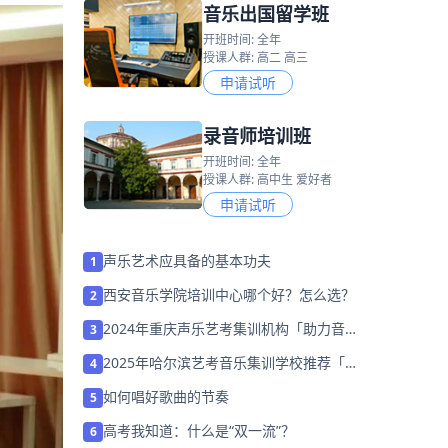
音乐出国留学班
开班时间: 全年
授课人群: 高二 高三
申请试听
录音师培训班
开班时间: 全年
授课人群: 高中生 爱好者
申请试听
声乐艺术应具备的基本功夫
1
西安音乐学院培训中心哪个好？怎么选？
2
2024年重庆声乐艺考集训机构「助力音乐
3
艺考升学」
2025年哈尔滨艺考音乐集训学校推荐「考
4
前集训营招生中」
如何唱好歌曲的节奏
5
高考我知道：什么是“双一流”？
6