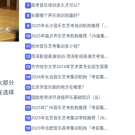
高考音乐培训多久才可以？
7
长春哪个声乐培训班最好？
8
2025年长沙音乐生艺考培训机构推荐「考
9
前集训营招生中」
2025年临沂声乐艺考机构推荐「26届集
10
训营招生中」
杭州音乐艺考集训多少钱？
11
菏泽影视表演培训-菏泽影视表演艺考培训
12
班哪家好
齐齐哈尔大学2014年艺术类专业招生简章
13
2024年长治音乐艺考集训机构「考前集训
14
大部分
营招生中」
北京学音乐剧的地方在哪里？
15
在选择
国韵老师详尽讲授声乐基础知识（五）
16
2025年广州音乐艺考机构推荐「考前集训
17
营招生」
2025年北京音乐艺考集训学校推荐「26
18
届集训招生」
2023年合肥音乐高考集训机构「考前集训
19
营招生中」