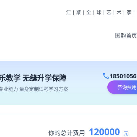
汇|聚|全|球|艺|术|家
国韵首页
call
18501056
乐教学 无缝升学保障
咨询费用
专业能力 量身定制适考学习方案
120000
你的总计费用
元