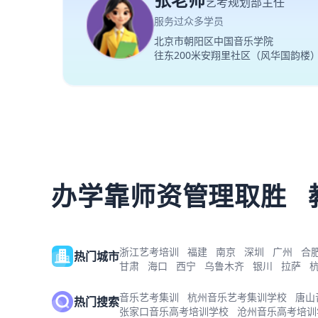
艺考规划部主任
服务过众多学员
北京市朝阳区中国音乐学院
往东200米安翔里社区（风华国韵楼
办学靠师资管理取胜
浙江艺考培训
福建
南京
深圳
广州
合
热门城市
甘肃
海口
西宁
乌鲁木齐
银川
拉萨
音乐艺考集训
杭州音乐艺考集训学校
唐山
热门搜索
张家口音乐高考培训学校
沧州音乐高考培训