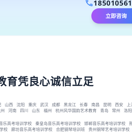
call
18501056
立即咨询
）
教育凭良心诚信立足
肥
山西
沈阳
重庆
武汉
成都
黑龙江
长春
南昌
昆明
西安
上
杭州
河南
四川
山东
福州
杭州风华国韵艺术教育
青岛
常州
洛阳
音乐高考培训学校
秦皇岛音乐高考培训学校
邯郸音乐高考培训学校
学校
廊坊音乐高考培训学校
合肥钢琴培训班
贵州钢琴艺考培训学校