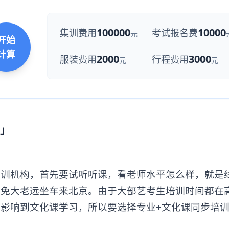
100000
10000
集训费用
考试报名费
元
开始
计算
2000
3000
服装费用
行程费用
元
元
」
机构，首先要试听听课，看老师水平怎么样，就是
避免大老远坐车来北京。由于大部艺考生培训时间都在
影响到文化课学习，所以要选择专业+文化课同步培