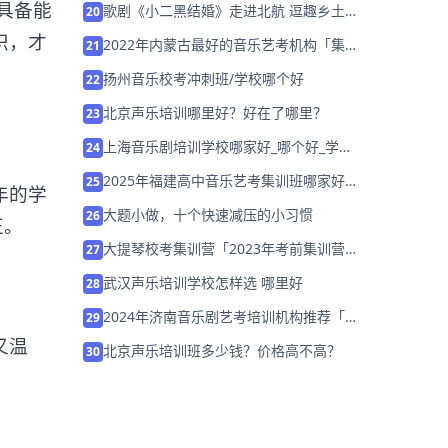
具备能
歌剧《小二黑结婚》走进北航 逗趣乡土味
20
儿嗨翻
识，才
2022年内蒙古最好的音乐艺考机构「集训
21
营招生中」
扬州音乐校考冲刺班/学校哪个好
22
北京声乐培训哪里好？好在了哪里？
23
上海音乐剧培训学校哪家好_哪个好_学费
24
多少
2025年福建高中音乐艺考集训班哪家好推
25
年的学
荐「26届集训招生」
大题小做，十个快速减压的小习惯
26
正。
大提琴校考集训营「2023年考前集训营招
27
生中」
武汉声乐培训学校怎样选 哪里好
28
2024年济南音乐剧艺考培训机构推荐「考
29
前集训营招生中」
又温
北京声乐培训班多少钱？价格高不高？
30