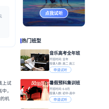
点我试听
元
热门班型
音乐高考全年班
开班时间: 全年
授课人群: 高二 高三
申请试听
暑假预科集训班
线上试
开班时间: 6-8月
高中，
授课人群: 初中-高中
训的机
申请试听