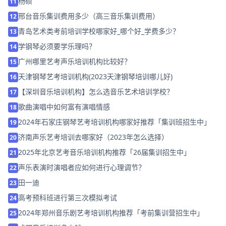
杨硕
11
邢台音乐集训费用多少（高三音乐集训费用）
12
青岛艺术类考前培训学校哪家好_哪个好_学费多少？
13
学钢琴必须要学乐理吗？
14
广州哪里艺考声乐培训机构比较好？
15
天津钢琴艺考培训机构(2023天津钢琴培训哪儿好)
16
【深圳音乐培训机构】怎么选音乐艺术培训学校？
17
歌曲演唱中如何富有演唱情感
18
2024年石家庄钢琴艺考培训机构哪家好推荐「集训班招生中」
19
济南声乐艺考培训去哪家好（2023年怎么选择）
20
2025年北京艺考音乐培训机构推荐「26届集训招生中」
21
声乐表演时演唱者应如何进行心理调节？
22
田一迪
23
高考预科班进行第三次模拟考试
24
2024年郑州音乐剧艺考培训机构推荐「考前集训营招生中」
25