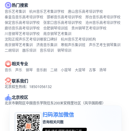
热门搜索
音乐艺考集训
杭州音乐艺考集训学校
唐山音乐高考培训学校
秦皇岛音乐高考培训学校
邯郸音乐高考培训学校
邢台音乐高考培训学校
保定音乐高考培训学校
张家口音乐高考培训学校
沧州音乐高考培训学校
廊坊音乐高考培训学校
合肥钢琴培训班
贵州钢琴艺考培训学校
川音钢琴艺考培训学校
南京钢琴艺考集训
沈阳正规声乐艺考培训哪家口碑好
杭州音乐艺考培训机构
南京钢琴艺考集训
济南音乐集训
寒假声乐集训班
声乐艺考生钢琴集训
二胡培训
器乐培训
音乐培训
钢琴培训
相关专业
音乐
声乐
钢琴
音乐剧
二胡
小提琴
大提琴
古筝
扬琴
联系我们
北京招生热线：18501056132
北京校区
北京市朝阳区中国音乐学院往东200米安翔里社区（风华国韵楼）
扫码添加微信
咨询相关问题
音乐/声乐/钢琴/音乐剧/二胡...