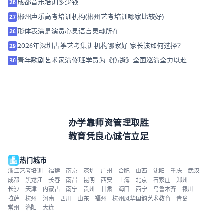
成都音乐培训多少钱
26
郴州声乐高考培训机构(郴州艺考培训哪家比较好)
27
形体表演是演员心灵语言灵魂所在
28
2026年深圳古筝艺考集训机构哪家好 家长该如何选择？
29
青年歌剧艺术家演修班学员为《伤逝》全国巡演全力以赴
30
办学靠师资管理取胜
教育凭良心诚信立足
热门城市
浙江艺考培训
福建
南京
深圳
广州
合肥
山西
沈阳
重庆
武汉
成都
黑龙江
长春
南昌
昆明
西安
上海
北京
石家庄
郑州
长沙
天津
内蒙古
南宁
贵州
甘肃
海口
西宁
乌鲁木齐
银川
拉萨
杭州
河南
四川
山东
福州
杭州风华国韵艺术教育
青岛
常州
洛阳
大连