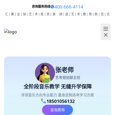
400-666-4114
咨询服务热线
汇|聚|全|球|艺|术|家|资|源
缔|造|艺|术|教|育|新|范|式
张老师
艺考规划部主任
全阶段音乐教学 无缝升学保障
评测音乐方向专业能力 量身定制适考学习方案
call
18501056132
咨询费用