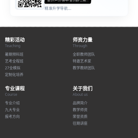
精准升学导航...
精彩活动
师资力量
Teaching
Through
暑期预科班
全职教师团队
艺考全程班
特邀艺术家
27全模拟
教学教研团队
定制化培养
专业课程
关于我们
Course
About us
专业介绍
品牌简介
九大专业
教学师资
报考方向
荣誉资质
往期讲座