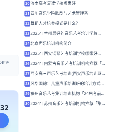
济南高考复读学校哪家好
20
四川音乐学院歌剧与艺术管理系
21
舞蹈人才培养模式是什么？
22
2025年兰州最好的音乐艺考培训学校
23
「26届集训招生中」
北京声乐培训机构简介
24
2025年西安钢琴艺考培训学校哪家好
25
「26届集训招生中」
及时更
2024年内蒙古音乐艺考培训机构推荐「暑
26
假集训营招生中」
西安高三声乐艺考培训(西安声乐培训班哪
27
个好)
风华国韵：儿童声乐培训班的培训方式多
28
样丰富
福州音乐艺考集训培训机构「24届考前集
29
训营招生中」
2024年苏州音乐艺考培训机构推荐「集训
30
132
营招生中」