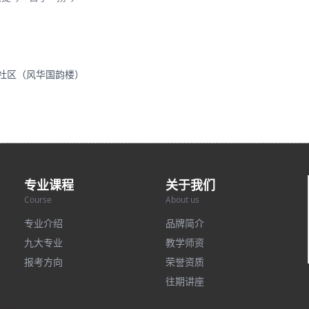
里社区（风华国韵楼）
专业课程
关于我们
Course
About us
专业介绍
品牌简介
九大专业
教学师资
报考方向
荣誉资质
往期讲座