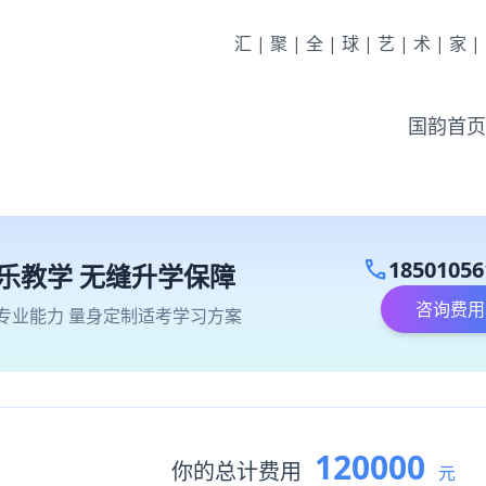
汇|聚|全|球|艺|术|家
国韵首页
call
18501056
乐教学 无缝升学保障
咨询费用
专业能力 量身定制适考学习方案
120000
你的总计费用
元