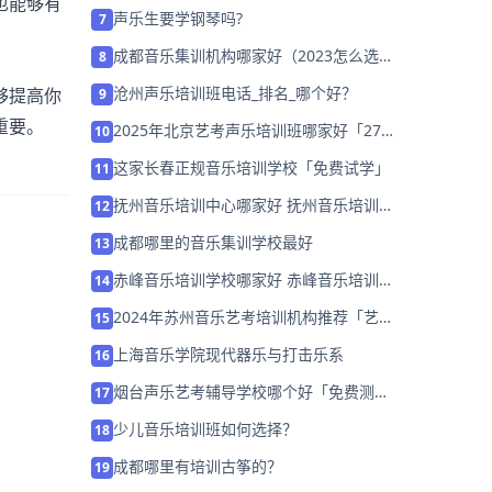
也能够有
声乐生要学钢琴吗?
7
成都音乐集训机构哪家好（2023怎么选择
8
培训班）
沧州声乐培训班电话_排名_哪个好？
够提高你
9
重要。
2025年北京艺考声乐培训班哪家好「27
10
届考前集训营招生」
这家长春正规音乐培训学校「免费试学」
11
抚州音乐培训中心哪家好 抚州音乐培训中
12
心排名「名师指导」
成都哪里的音乐集训学校最好
13
赤峰音乐培训学校哪家好 赤峰音乐培训学
14
校排名「已解决」
2024年苏州音乐艺考培训机构推荐「艺考
15
集训营招生中」
上海音乐学院现代器乐与打击乐系
16
烟台声乐艺考辅导学校哪个好「免费测
17
评」
少儿音乐培训班如何选择？
18
成都哪里有培训古筝的？
19