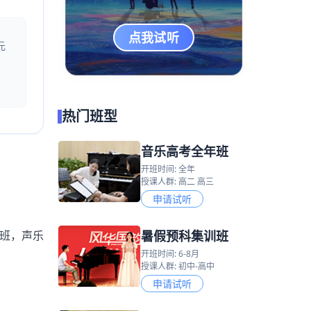
点我试听
元
热门班型
音乐高考全年班
开班时间: 全年
授课人群: 高二 高三
申请试听
暑假预科集训班
班，声乐
开班时间: 6-8月
授课人群: 初中-高中
申请试听