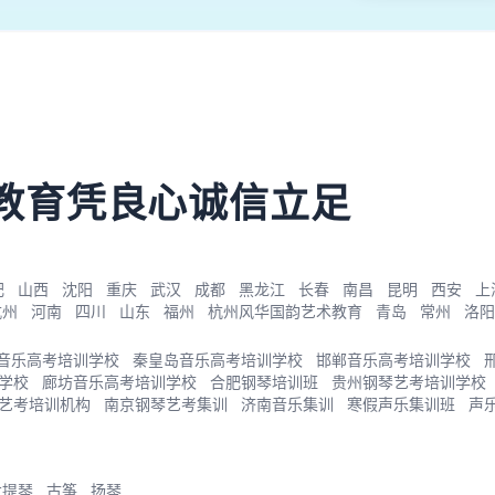
教育凭良心诚信立足
肥
山西
沈阳
重庆
武汉
成都
黑龙江
长春
南昌
昆明
西安
上
杭州
河南
四川
山东
福州
杭州风华国韵艺术教育
青岛
常州
洛阳
音乐高考培训学校
秦皇岛音乐高考培训学校
邯郸音乐高考培训学校
学校
廊坊音乐高考培训学校
合肥钢琴培训班
贵州钢琴艺考培训学校
艺考培训机构
南京钢琴艺考集训
济南音乐集训
寒假声乐集训班
声
大提琴
古筝
扬琴