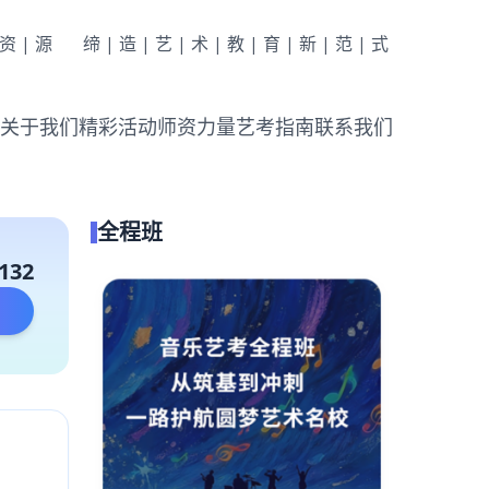
|资|源
缔|造|艺|术|教|育|新|范|式
关于我们
精彩活动
师资力量
艺考指南
联系我们
全程班
132