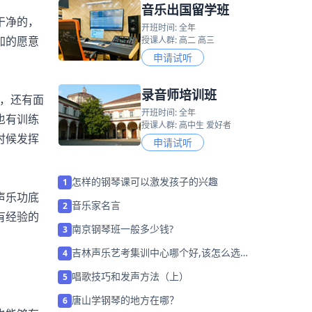
音乐出国留学班
干净的，
开班时间: 全年
加的愿意
授课人群: 高二 高三
申请试听
录音师培训班
，还有面
开班时间: 全年
也有训练
授课人群: 高中生 爱好者
时候发挥
申请试听
怎样的钢琴课可以激发孩子的兴趣
1
声乐功底
音乐家名言
2
有经验的
南京钢琴班一般多少钱?
3
吉林声乐艺考集训中心哪个好,该怎么选
4
择？
唱歌技巧和发声方法（上）
5
唐山学钢琴的地方在哪？
6