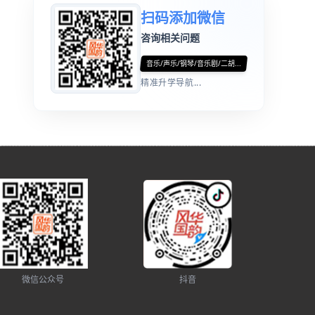
扫码添加微信
咨询相关问题
音乐/声乐/钢琴/音乐剧/二胡...
精准升学导航...
微信公众号
抖音