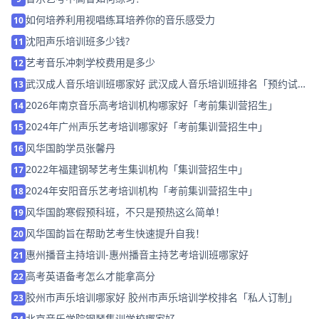
如何培养利用视唱练耳培养你的音乐感受力
10
沈阳声乐培训班多少钱?
11
艺考音乐冲刺学校费用是多少
12
武汉成人音乐培训班哪家好 武汉成人音乐培训班排名「预约试
13
听」
2026年南京音乐高考培训机构哪家好「考前集训营招生」
14
2024年广州声乐艺考培训哪家好「考前集训营招生中」
15
风华国韵学员张馨丹
16
2022年福建钢琴艺考生集训机构「集训营招生中」
17
2024年安阳音乐艺考培训机构「考前集训营招生中」
18
风华国韵寒假预科班，不只是预热这么简单！
19
风华国韵旨在帮助艺考生快速提升自我！
20
惠州播音主持培训-惠州播音主持艺考培训班哪家好
21
高考英语备考怎么才能拿高分
22
胶州市声乐培训哪家好 胶州市声乐培训学校排名「私人订制」
23
北京音乐学院钢琴集训学校哪家好