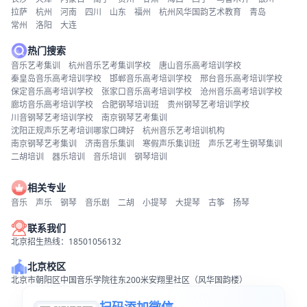
拉萨
杭州
河南
四川
山东
福州
杭州风华国韵艺术教育
青岛
常州
洛阳
大连
热门搜索
音乐艺考集训
杭州音乐艺考集训学校
唐山音乐高考培训学校
秦皇岛音乐高考培训学校
邯郸音乐高考培训学校
邢台音乐高考培训学校
保定音乐高考培训学校
张家口音乐高考培训学校
沧州音乐高考培训学校
廊坊音乐高考培训学校
合肥钢琴培训班
贵州钢琴艺考培训学校
川音钢琴艺考培训学校
南京钢琴艺考集训
沈阳正规声乐艺考培训哪家口碑好
杭州音乐艺考培训机构
南京钢琴艺考集训
济南音乐集训
寒假声乐集训班
声乐艺考生钢琴集训
二胡培训
器乐培训
音乐培训
钢琴培训
相关专业
音乐
声乐
钢琴
音乐剧
二胡
小提琴
大提琴
古筝
扬琴
联系我们
北京招生热线：18501056132
北京校区
北京市朝阳区中国音乐学院往东200米安翔里社区（风华国韵楼）
扫码添加微信