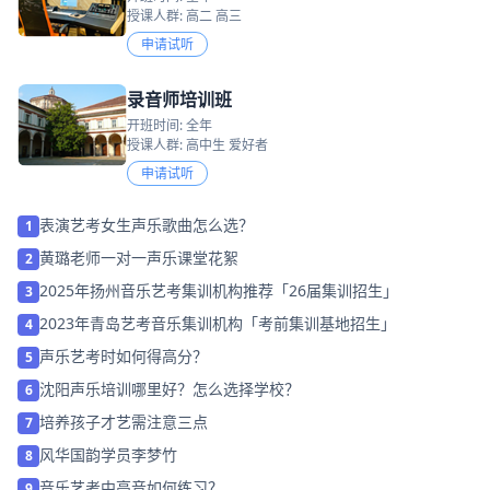
授课人群: 高二 高三
申请试听
录音师培训班
开班时间: 全年
授课人群: 高中生 爱好者
申请试听
表演艺考女生声乐歌曲怎么选？
1
黄璐老师一对一声乐课堂花絮
2
2025年扬州音乐艺考集训机构推荐「26届集训招生」
3
2023年青岛艺考音乐集训机构「考前集训基地招生」
4
声乐艺考时如何得高分？
5
沈阳声乐培训哪里好？怎么选择学校？
6
培养孩子才艺需注意三点
7
风华国韵学员李梦竹
8
音乐艺考中高音如何练习？
9