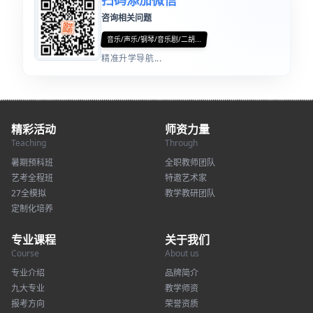
咨询相关问题
音乐/声乐/钢琴/音乐剧/二胡...
精准升学导航...
精彩活动
师资力量
Teaching
Through
暑期预科班
全职教师团队
艺考全程班
特邀艺术家
27全模拟
教学教研团队
定制化培养
专业课程
关于我们
Course
About us
专业介绍
品牌简介
九大专业
教学师资
报考方向
荣誉资质