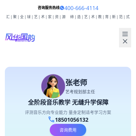
400-666-4114
咨询服务热线
汇|聚|全|球|艺|术|家|资|源
缔|造|艺|术|教|育|新|范|式
张老师
艺考规划部主任
全阶段音乐教学 无缝升学保障
评测音乐方向专业能力 量身定制适考学习方案
call
18501056132
咨询费用