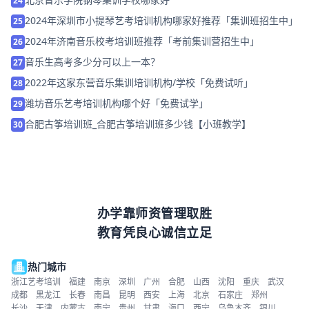
24
2024年深圳市小提琴艺考培训机构哪家好推荐「集训班招生中」
25
2024年济南音乐校考培训班推荐「考前集训营招生中」
26
音乐生高考多少分可以上一本？
27
2022年这家东营音乐集训培训机构/学校「免费试听」
28
潍坊音乐艺考培训机构哪个好「免费试学」
29
合肥古筝培训班_合肥古筝培训班多少钱【小班教学】
30
办学靠师资管理取胜
教育凭良心诚信立足
热门城市
浙江艺考培训
福建
南京
深圳
广州
合肥
山西
沈阳
重庆
武汉
成都
黑龙江
长春
南昌
昆明
西安
上海
北京
石家庄
郑州
长沙
天津
内蒙古
南宁
贵州
甘肃
海口
西宁
乌鲁木齐
银川