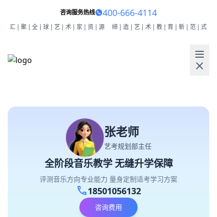
400-666-4114
咨询服务热线
汇|聚|全|球|艺|术|家|资|源
缔|造|艺|术|教|育|新|范|式
张老师
艺考规划部主任
全阶段音乐教学 无缝升学保障
评测音乐方向专业能力 量身定制适考学习方案
call
18501056132
咨询费用