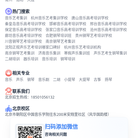
热门搜索
音乐艺考集训
杭州音乐艺考集训学校
唐山音乐高考培训学校
秦皇岛音乐高考培训学校
邯郸音乐高考培训学校
邢台音乐高考培训学校
保定音乐高考培训学校
张家口音乐高考培训学校
沧州音乐高考培训学校
廊坊音乐高考培训学校
合肥钢琴培训班
贵州钢琴艺考培训学校
川音钢琴艺考培训学校
南京钢琴艺考集训
沈阳正规声乐艺考培训哪家口碑好
杭州音乐艺考培训机构
南京钢琴艺考集训
济南音乐集训
寒假声乐集训班
声乐艺考生钢琴集训
二胡培训
器乐培训
音乐培训
钢琴培训
相关专业
音乐
声乐
钢琴
音乐剧
二胡
小提琴
大提琴
古筝
扬琴
联系我们
北京招生热线：18501056132
北京校区
北京市朝阳区中国音乐学院往东200米安翔里社区（风华国韵楼）
扫码添加微信
咨询相关问题