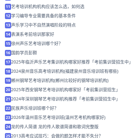
艺考培训机构机构应该怎么选，如何选
11
学习编导专业需要具备的基本条件
12
声乐学习中不自然演唱阶段的特点
13
表演系考前培训那家好
14
徐州声乐艺考培训哪个好？
15
国韵学员彭颢
16
2025年临沂声乐艺考集训机构哪家好推荐「考前集训营招生中」
17
2024泉州音乐高考培训机构(福建泉州音乐培训班有哪些)
18
郴州钢琴艺考培训机构(郴州比较好的钢琴培训机构)
19
2025年西安钢琴艺考培训机构哪家好「考前集训营招生」
20
2024年深圳钢琴艺考培训机构推荐「考前集训营招生中」
21
民族声乐培训班哪个好？
22
2026年温州音乐艺考培训班(温州艺考机构哪家好)
23
龙的传人简谱 龙的传人歌谱简谱和歌词完整版
24
2013高考应试技巧：会做的题怎样才能不失分？
25