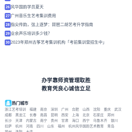
风华国韵学员夏天
26
广州音乐生艺考集训费用
27
指尖传韵，弦上逐梦：琵琶二胡艺考升学指南
28
业余声乐培训多少钱？
29
2023年郑州古筝艺考集训机构「考前集训营招生中」
30
办学靠师资管理取胜
教育凭良心诚信立足
热门城市
浙江艺考培训
福建
南京
深圳
广州
合肥
山西
沈阳
重庆
武汉
成都
黑龙江
长春
南昌
昆明
西安
上海
北京
石家庄
郑州
长沙
天津
内蒙古
南宁
贵州
甘肃
海口
西宁
乌鲁木齐
银川
拉萨
杭州
河南
四川
山东
福州
杭州风华国韵艺术教育
青岛
常州
洛阳
大连