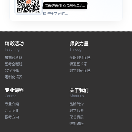
音乐/声乐/钢琴/音乐剧/二胡...
精准升学导航...
精彩活动
师资力量
Teaching
Through
暑期预科班
全职教师团队
艺考全程班
特邀艺术家
27全模拟
教学教研团队
定制化培养
专业课程
关于我们
Course
About us
专业介绍
品牌简介
九大专业
教学师资
报考方向
荣誉资质
往期讲座