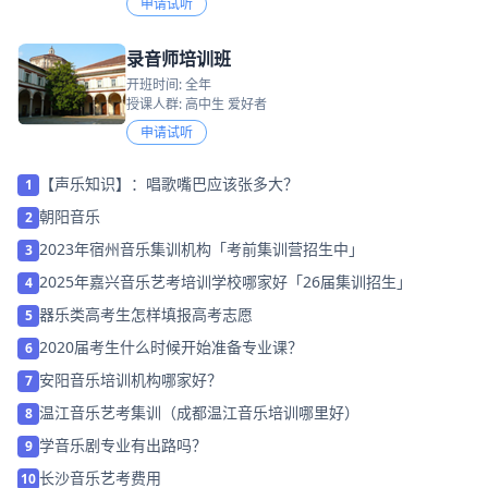
申请试听
录音师培训班
开班时间: 全年
授课人群: 高中生 爱好者
申请试听
【声乐知识】：唱歌嘴巴应该张多大？
1
朝阳音乐
2
2023年宿州音乐集训机构「考前集训营招生中」
3
2025年嘉兴音乐艺考培训学校哪家好「26届集训招生」
4
器乐类高考生怎样填报高考志愿
5
2020届考生什么时候开始准备专业课？
6
安阳音乐培训机构哪家好？
7
温江音乐艺考集训（成都温江音乐培训哪里好）
8
学音乐剧专业有出路吗？
9
长沙音乐艺考费用
10