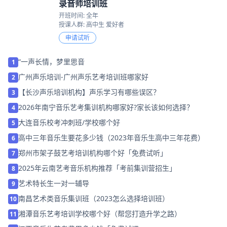
录音师培训班
开班时间: 全年
授课人群: 高中生 爱好者
申请试听
“一声长情，梦里思音
1
广州声乐培训-广州声乐艺考培训班哪家好
2
【长沙声乐培训机构】声乐学习有哪些误区？
3
2026年南宁音乐艺考集训机构哪家好?家长该如何选择？
4
大连音乐校考冲刺班/学校哪个好
5
高中三年音乐生要花多少钱（2023年音乐生高中三年花费）
6
郑州市架子鼓艺考培训机构哪个好「免费试听」
7
2025年云南艺考音乐机构推荐「考前集训营招生」
8
艺术特长生一对一辅导
9
南昌艺术类音乐集训班（2023怎么选择培训班）
10
湘潭音乐艺考培训学校哪个好（帮您打造升学之路）
11