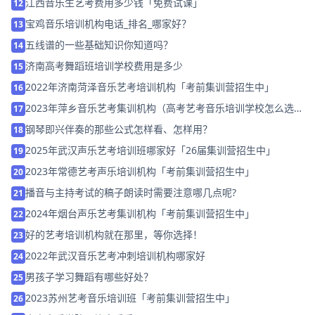
江西音乐生艺考费用多少钱「免费试课」
12
宝鸡音乐培训机构电话_排名_哪家好？
13
五线谱的一些基础知识你知道吗？
14
济南高考舞蹈班培训学校费用是多少
15
2022年济南菏泽音乐艺考培训机构「考前集训营招生中」
16
2023年萍乡音乐艺考集训机构（高考艺考音乐培训学校怎么选
17
择）
钢琴即兴伴奏的那些公式怎样看、怎样用？
18
2025年武汉声乐艺考培训班哪家好「26届集训营招生中」
19
2023年常德艺考声乐培训机构「考前集训营招生中」
20
播音与主持考试的稿子朗读时需要注意哪几点呢?
21
2024年烟台声乐艺考集训机构「考前集训营招生中」
22
好的艺考培训机构就在那里，等你选择！
23
2022年武汉音乐艺考冲刺培训机构哪家好
24
男孩子学习舞蹈有哪些好处？
25
2023苏州艺考音乐培训班「考前集训营招生中」
26