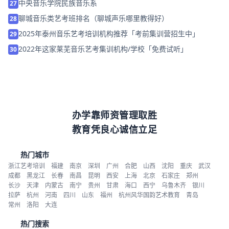
中央音乐学院民族音乐系
27
聊城音乐类艺考班排名（聊城声乐哪里教得好）
28
2025年泰州音乐艺考培训机构推荐「考前集训营招生中」
29
2022年这家莱芜音乐艺考集训机构/学校「免费试听」
30
办学靠师资管理取胜
教育凭良心诚信立足
热门城市
浙江艺考培训
福建
南京
深圳
广州
合肥
山西
沈阳
重庆
武汉
成都
黑龙江
长春
南昌
昆明
西安
上海
北京
石家庄
郑州
长沙
天津
内蒙古
南宁
贵州
甘肃
海口
西宁
乌鲁木齐
银川
拉萨
杭州
河南
四川
山东
福州
杭州风华国韵艺术教育
青岛
常州
洛阳
大连
热门搜索