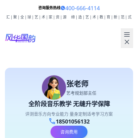
400-666-4114
咨询服务热线
汇|聚|全|球|艺|术|家|资|源
缔|造|艺|术|教|育|新|范|式
张老师
艺考规划部主任
全阶段音乐教学 无缝升学保障
评测音乐方向专业能力 量身定制适考学习方案
call
18501056132
咨询费用