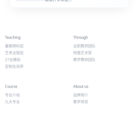
精彩活动
师资力量
Teaching
Through
暑期预科班
全职教师团队
艺考全程班
特邀艺术家
27全模拟
教学教研团队
定制化培养
专业课程
关于我们
Course
About us
专业介绍
品牌简介
九大专业
教学师资
报考方向
荣誉资质
往期讲座