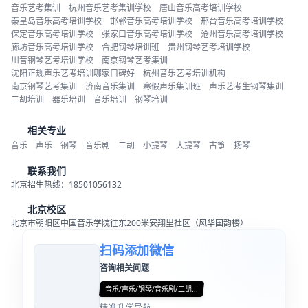
音乐艺考集训
杭州音乐艺考集训学校
唐山音乐高考培训学校
秦皇岛音乐高考培训学校
邯郸音乐高考培训学校
邢台音乐高考培训学校
保定音乐高考培训学校
张家口音乐高考培训学校
沧州音乐高考培训学校
廊坊音乐高考培训学校
合肥钢琴培训班
贵州钢琴艺考培训学校
川音钢琴艺考培训学校
南京钢琴艺考集训
沈阳正规声乐艺考培训哪家口碑好
杭州音乐艺考培训机构
南京钢琴艺考集训
济南音乐集训
寒假声乐集训班
声乐艺考生钢琴集训
二胡培训
器乐培训
音乐培训
钢琴培训
相关专业
音乐
声乐
钢琴
音乐剧
二胡
小提琴
大提琴
古筝
扬琴
联系我们
北京招生热线：18501056132
北京校区
北京市朝阳区中国音乐学院往东200米安翔里社区（风华国韵楼）
扫码添加微信
咨询相关问题
音乐/声乐/钢琴/音乐剧/二胡...
精准升学导航...