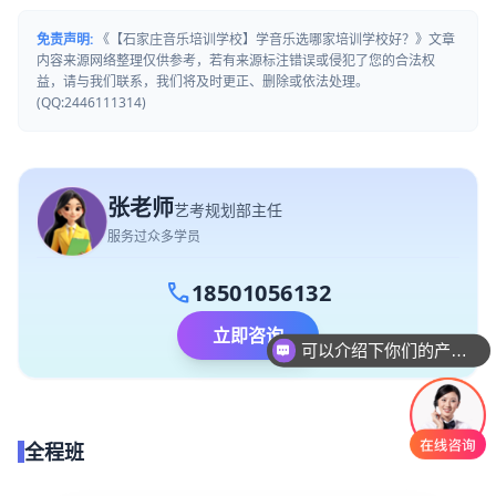
免责声明:
《【石家庄音乐培训学校】学音乐选哪家培训学校好？》文章
内容来源网络整理仅供参考，若有来源标注错误或侵犯了您的合法权
益，请与我们联系，我们将及时更正、删除或依法处理。
(QQ:2446111314)
张老师
艺考规划部主任
服务过众多学员
call
18501056132
可以介绍下你们的产品么
立即咨询
你们是怎么收费的呢
全程班