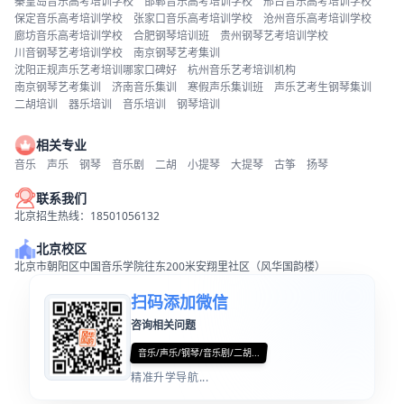
秦皇岛音乐高考培训学校
邯郸音乐高考培训学校
邢台音乐高考培训学校
保定音乐高考培训学校
张家口音乐高考培训学校
沧州音乐高考培训学校
廊坊音乐高考培训学校
合肥钢琴培训班
贵州钢琴艺考培训学校
川音钢琴艺考培训学校
南京钢琴艺考集训
沈阳正规声乐艺考培训哪家口碑好
杭州音乐艺考培训机构
南京钢琴艺考集训
济南音乐集训
寒假声乐集训班
声乐艺考生钢琴集训
二胡培训
器乐培训
音乐培训
钢琴培训
相关专业
音乐
声乐
钢琴
音乐剧
二胡
小提琴
大提琴
古筝
扬琴
联系我们
北京招生热线：18501056132
北京校区
北京市朝阳区中国音乐学院往东200米安翔里社区（风华国韵楼）
扫码添加微信
咨询相关问题
音乐/声乐/钢琴/音乐剧/二胡...
精准升学导航...