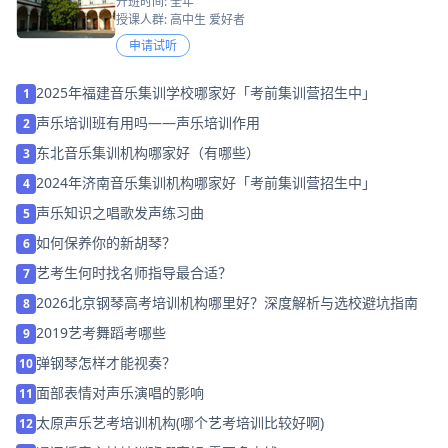
开班时间: 全年
授课人群: 高中生 爱好者
申请试听
2025年福建音乐集训学校哪家好「考前集训营招生中」
1
声乐培训班有用吗——声乐培训作用
2
东北音乐集训机构哪家好（有哪些）
3
2024年济南音乐集训机构哪家好「考前集训营招生中」
4
声乐知识之唱歌发声练习曲
5
如何保养你的新胡琴？
6
艺考生何时找名师指导最合适？
7
2026北京钢琴高考培训机构哪里好？深度解析与选校避坑指南
8
2019艺考舞蹈考哪些
9
弹钢琴怎样才能视奏？
10
面部表情对声乐演唱的影响
11
太原声乐艺考培训机构(哪个艺考培训比较好啊)
12