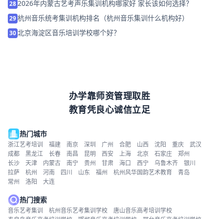
2026年内蒙古艺考声乐集训机构哪家好 家长该如何选择？
28
杭州音乐统考集训机构排名（杭州音乐集训什么机构好）
29
北京海淀区音乐培训学校哪个好？
30
办学靠师资管理取胜
教育凭良心诚信立足
热门城市
浙江艺考培训
福建
南京
深圳
广州
合肥
山西
沈阳
重庆
武汉
成都
黑龙江
长春
南昌
昆明
西安
上海
北京
石家庄
郑州
长沙
天津
内蒙古
南宁
贵州
甘肃
海口
西宁
乌鲁木齐
银川
拉萨
杭州
河南
四川
山东
福州
杭州风华国韵艺术教育
青岛
常州
洛阳
大连
热门搜索
音乐艺考集训
杭州音乐艺考集训学校
唐山音乐高考培训学校