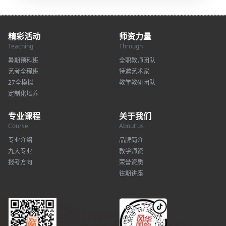
精彩活动
师资力量
Teaching
Through
暑期预科班
全职教师团队
艺考全程班
特邀艺术家
27全模拟
教学教研团队
定制化培养
专业课程
关于我们
Course
About us
专业介绍
品牌简介
九大专业
教学师资
报考方向
荣誉资质
往期讲座