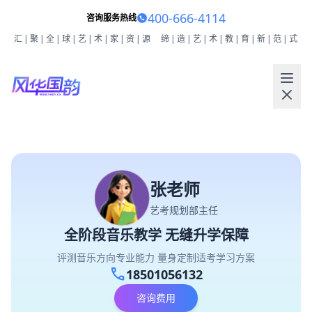
400-666-4114
咨询服务热线
汇|聚|全|球|艺|术|家|资|源
缔|造|艺|术|教|育|新|范|式
张老师
艺考规划部主任
全阶段音乐教学 无缝升学保障
评测音乐方向专业能力 量身定制适考学习方案
call
18501056132
咨询费用