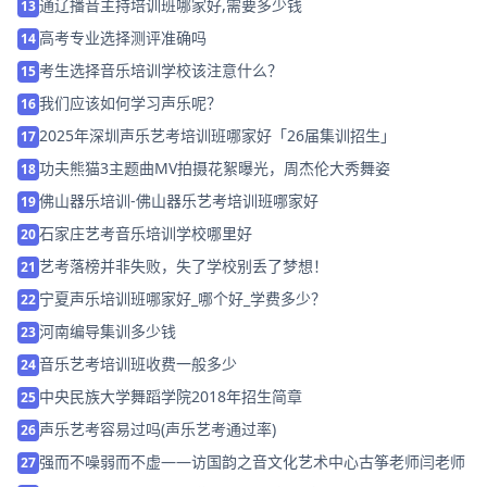
通辽播音主持培训班哪家好,需要多少钱
13
高考专业选择测评准确吗
14
考生选择音乐培训学校该注意什么？
15
我们应该如何学习声乐呢？
16
2025年深圳声乐艺考培训班哪家好「26届集训招生」
17
功夫熊猫3主题曲MV拍摄花絮曝光，周杰伦大秀舞姿
18
佛山器乐培训-佛山器乐艺考培训班哪家好
19
石家庄艺考音乐培训学校哪里好
20
艺考落榜并非失败，失了学校别丢了梦想！
21
宁夏声乐培训班哪家好_哪个好_学费多少？
22
河南编导集训多少钱
23
音乐艺考培训班收费一般多少
24
中央民族大学舞蹈学院2018年招生简章
25
声乐艺考容易过吗(声乐艺考通过率)
26
强而不噪弱而不虚——访国韵之音文化艺术中心古筝老师闫老师
27