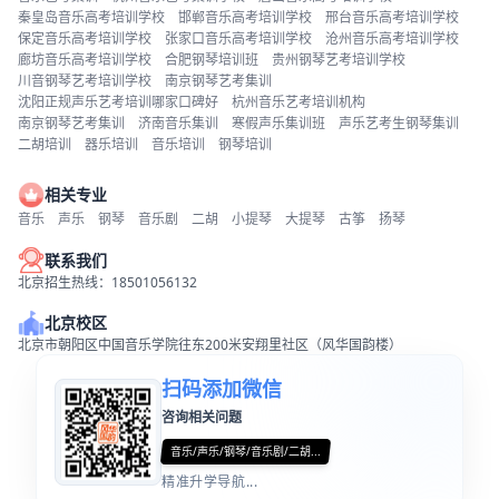
秦皇岛音乐高考培训学校
邯郸音乐高考培训学校
邢台音乐高考培训学校
保定音乐高考培训学校
张家口音乐高考培训学校
沧州音乐高考培训学校
廊坊音乐高考培训学校
合肥钢琴培训班
贵州钢琴艺考培训学校
川音钢琴艺考培训学校
南京钢琴艺考集训
沈阳正规声乐艺考培训哪家口碑好
杭州音乐艺考培训机构
南京钢琴艺考集训
济南音乐集训
寒假声乐集训班
声乐艺考生钢琴集训
二胡培训
器乐培训
音乐培训
钢琴培训
相关专业
音乐
声乐
钢琴
音乐剧
二胡
小提琴
大提琴
古筝
扬琴
联系我们
北京招生热线：18501056132
北京校区
北京市朝阳区中国音乐学院往东200米安翔里社区（风华国韵楼）
扫码添加微信
咨询相关问题
音乐/声乐/钢琴/音乐剧/二胡...
精准升学导航...