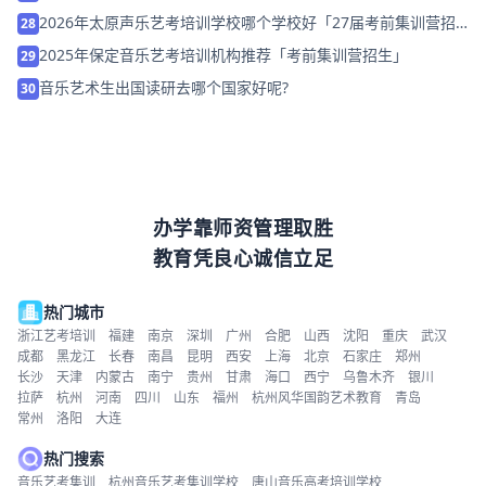
2026年太原声乐艺考培训学校哪个学校好「27届考前集训营招
28
生」
2025年保定音乐艺考培训机构推荐「考前集训营招生」
29
音乐艺术生出国读研去哪个国家好呢?
30
办学靠师资管理取胜
教育凭良心诚信立足
热门城市
浙江艺考培训
福建
南京
深圳
广州
合肥
山西
沈阳
重庆
武汉
成都
黑龙江
长春
南昌
昆明
西安
上海
北京
石家庄
郑州
长沙
天津
内蒙古
南宁
贵州
甘肃
海口
西宁
乌鲁木齐
银川
拉萨
杭州
河南
四川
山东
福州
杭州风华国韵艺术教育
青岛
常州
洛阳
大连
热门搜索
音乐艺考集训
杭州音乐艺考集训学校
唐山音乐高考培训学校