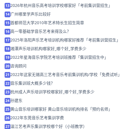
2026年杭州音乐高考培训学校哪家好「考前集训营招生」
13
广州哪里学声乐比较好
14
首都师范大学2010年艺术特长生招生简章
15
高一零基础学音乐艺考来得及么？
16
2025年洛阳声乐艺考培训机构哪家好推荐「考前集训营招生」
17
湘潭声乐培训机构哪家好_哪个好_学费多少
18
2022年星海音乐学院艺考培训班推荐「集训营招生中」
19
咨询顾问
20
2022年这家无锡高三艺考音乐考前集训机构/学校「免费试听」
21
音乐集训班大概多少钱？
22
杭州成人声乐培训学校哪家好_哪个好_学费多少
23
孙建东
24
黄山音乐培训哪家好 黄山音乐培训机构排名「预约名师」
25
2022年东莞音乐艺考集训学费
26
温江艺考声乐集训学校哪个好（小班教学）
27