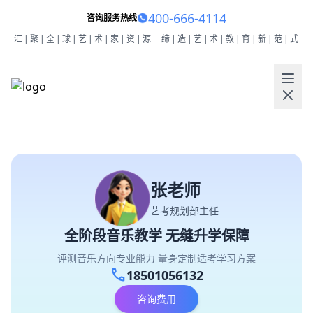
400-666-4114
咨询服务热线
汇|聚|全|球|艺|术|家|资|源
缔|造|艺|术|教|育|新|范|式
张老师
艺考规划部主任
全阶段音乐教学 无缝升学保障
评测音乐方向专业能力 量身定制适考学习方案
call
18501056132
咨询费用