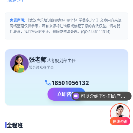
免责声明:
《武汉声乐培训班哪家好_哪个好_学费多少？》文章内容来源
网络整理仅供参考，若有来源标注错误或侵犯了您的合法权益，请与我
们联系，我们将及时更正、删除或依法处理。(QQ:2446111314)
张老师
艺考规划部主任
服务过众多学员
call
18501056132
可以介绍下你们的产品么
立即咨询
你们是怎么收费的呢
全程班