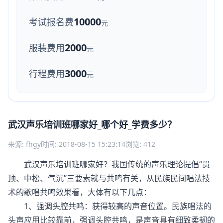
10000
考试报名费
元
2000
服装费用
元
3000
行程费用
元
武汉声乐培训班哪家好_哪个好_学费多少？
来源: fhgy
时间: 2018-08-15 15:23:14
浏览: 412
武汉声乐培训班哪家好？我国传统的声乐理论提倡“贯
顶、中松、气沉”三要素就与共鸣有关，从民族民间唱法技
术的歌唱共鸣效果看，大体有以下几点：
1、强调头腔共鸣：获得较高的声音位置。民族唱法的
头声应用比较靠前，强调头腔共鸣，是声音具有细致柔韧的