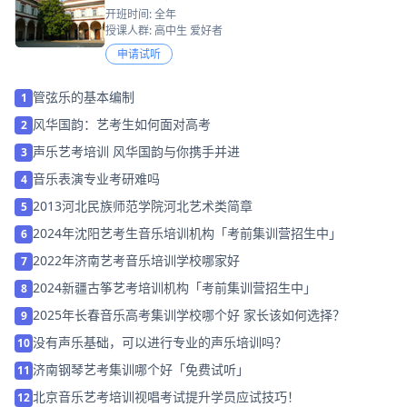
开班时间: 全年
授课人群: 高中生 爱好者
申请试听
管弦乐的基本编制
1
风华国韵：艺考生如何面对高考
2
声乐艺考培训 风华国韵与你携手并进
3
音乐表演专业考研难吗
4
2013河北民族师范学院河北艺术类简章
5
2024年沈阳艺考生音乐培训机构「考前集训营招生中」
6
2022年济南艺考音乐培训学校哪家好
7
2024新疆古筝艺考培训机构「考前集训营招生中」
8
2025年长春音乐高考集训学校哪个好 家长该如何选择？
9
没有声乐基础，可以进行专业的声乐培训吗？
10
济南钢琴艺考集训哪个好「免费试听」
11
北京音乐艺考培训视唱考试提升学员应试技巧！
12