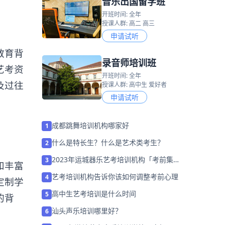
音乐出国留学班
开班时间: 全年
授课人群: 高二 高三
申请试听
教育背
录音师培训班
艺考资
开班时间: 全年
及过往
授课人群: 高中生 爱好者
申请试听
成都跳舞培训机构哪家好
1
什么是特长生？什么是艺术类考生？
2
2023年运城器乐艺考培训机构「考前集训
3
和丰富
营招生中」
艺考培训机构告诉你该如何调整考前心理
4
定制学
高中生艺考培训是什么时间
5
的背
汕头声乐培训哪里好？
6