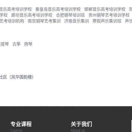
音乐高考培训学校
秦皇岛音乐高考培训学校
邯郸音乐高考培训学校
学校
廊坊音乐高考培训学校
合肥钢琴培训班
贵州钢琴艺考培训学校
艺考培训机构
南京钢琴艺考集训
济南音乐集训
寒假声乐集训班
声
大提琴
古筝
扬琴
里社区（风华国韵楼）
专业课程
关于我们
Course
About us