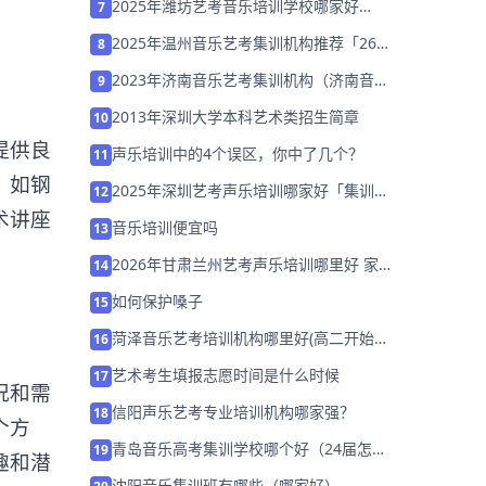
2025年潍坊艺考音乐培训学校哪家好
7
「26届集训营招生中」
2025年温州音乐艺考集训机构推荐「26
8
届集训招生」
2023年济南音乐艺考集训机构（济南音乐
9
集训哪里好）
2013年深圳大学本科艺术类招生简章
10
提供良
声乐培训中的4个误区，你中了几个？
11
，如钢
2025年深圳艺考声乐培训哪家好「集训班
12
招生中」
术讲座
音乐培训便宜吗
13
2026年甘肃兰州艺考声乐培训哪里好 家
14
长该如何选择？
如何保护嗓子
15
菏泽音乐艺考培训机构哪里好(高二开始学
16
音乐艺考来得及吗)
艺术考生填报志愿时间是什么时候
17
况和需
信阳声乐艺考专业培训机构哪家强？
18
个方
青岛音乐高考集训学校哪个好（24届怎么
19
趣和潜
选择）
沈阳音乐集训班有哪些（哪家好）