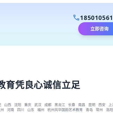
call
18501056
立即咨询
）
教育凭良心诚信立足
肥
山西
沈阳
重庆
武汉
成都
黑龙江
长春
南昌
昆明
西安
上
杭州
河南
四川
山东
福州
杭州风华国韵艺术教育
青岛
常州
洛阳