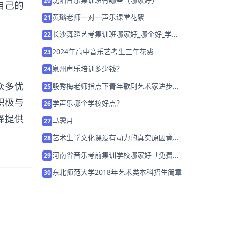
20
自己的
黄璐老师一对一声乐课堂花絮
21
长沙舞蹈艺考集训班哪家好_哪个好_学费
22
多少？
2024年高中音乐艺考生三年花费
23
泉州声乐培训多少钱？
24
众多优
殷秀梅老师指点下青年歌剧艺术家进步神
25
速在《伤逝》排练过程中
积极与
学声乐哪个学校好点？
26
择提供
⻢霁⽉
27
艺术生学文化课没有动力的真实原因竟是
28
这5点，解决方法终于来了！
河南省音乐考前集训学校哪家好「免费试
29
学」
东北师范大学2018年艺术类本科招生简章
30