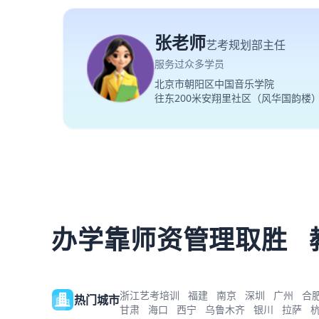
张老师
艺考规划部主任
服务过众多学员
北京市朝阳区中国音乐学院
往东200米安翔里社区（风华国韵楼
办学靠师资管理取胜
浙江艺考培训
福建
南京
深圳
广州
合
热门城市
甘肃
海口
西宁
乌鲁木齐
银川
拉萨