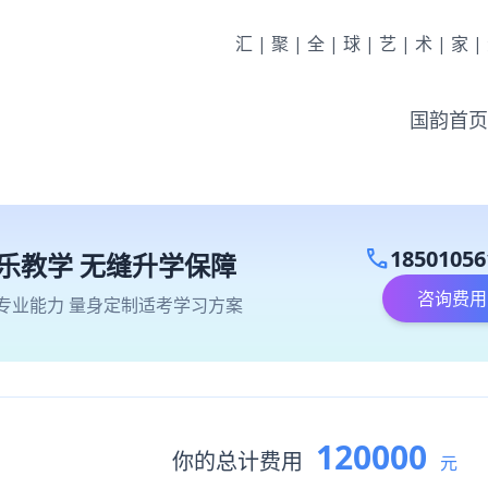
汇|聚|全|球|艺|术|家
国韵首页
call
18501056
乐教学 无缝升学保障
咨询费用
专业能力 量身定制适考学习方案
120000
你的总计费用
元