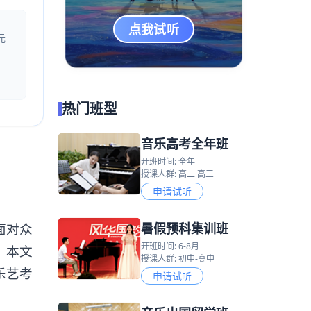
点我试听
元
热门班型
音乐高考全年班
开班时间: 全年
授课人群: 高二 高三
申请试听
暑假预科集训班
面对众
开班时间: 6-8月
。本文
授课人群: 初中-高中
乐艺考
申请试听