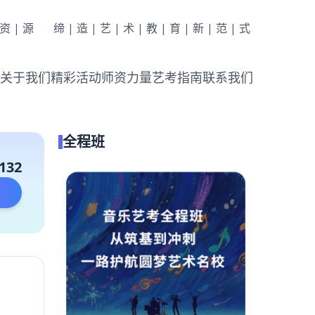
|资|源
缔|造|艺|术|教|育|新|范|式
关于我们
精彩活动
师资力量
艺考指南
联系我们
全程班
132