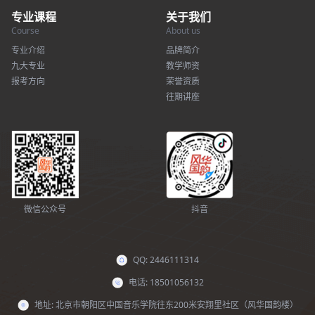
专业课程
关于我们
Course
About us
专业介绍
品牌简介
九大专业
教学师资
报考方向
荣誉资质
往期讲座
微信公众号
抖音
QQ: 2446111314
电话: 18501056132
地址: 北京市朝阳区中国音乐学院往东200米安翔里社区（风华国韵楼）