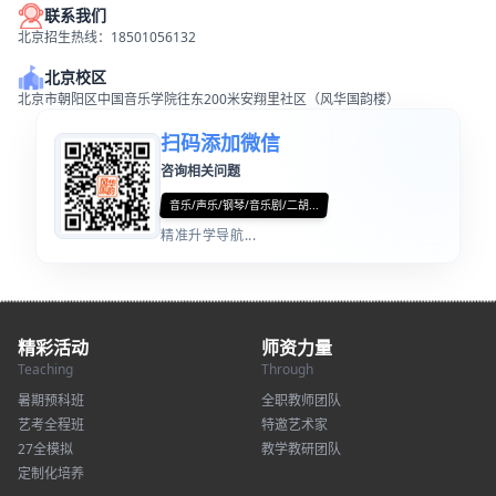
联系我们
北京招生热线：18501056132
北京校区
北京市朝阳区中国音乐学院往东200米安翔里社区（风华国韵楼）
扫码添加微信
咨询相关问题
音乐/声乐/钢琴/音乐剧/二胡...
精准升学导航...
精彩活动
师资力量
Teaching
Through
暑期预科班
全职教师团队
艺考全程班
特邀艺术家
27全模拟
教学教研团队
定制化培养