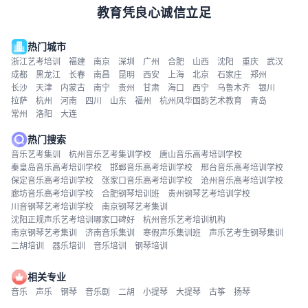
教育凭良心诚信立足
热门城市
浙江艺考培训
福建
南京
深圳
广州
合肥
山西
沈阳
重庆
武汉
成都
黑龙江
长春
南昌
昆明
西安
上海
北京
石家庄
郑州
长沙
天津
内蒙古
南宁
贵州
甘肃
海口
西宁
乌鲁木齐
银川
拉萨
杭州
河南
四川
山东
福州
杭州风华国韵艺术教育
青岛
常州
洛阳
大连
热门搜索
音乐艺考集训
杭州音乐艺考集训学校
唐山音乐高考培训学校
秦皇岛音乐高考培训学校
邯郸音乐高考培训学校
邢台音乐高考培训学校
保定音乐高考培训学校
张家口音乐高考培训学校
沧州音乐高考培训学校
廊坊音乐高考培训学校
合肥钢琴培训班
贵州钢琴艺考培训学校
川音钢琴艺考培训学校
南京钢琴艺考集训
沈阳正规声乐艺考培训哪家口碑好
杭州音乐艺考培训机构
南京钢琴艺考集训
济南音乐集训
寒假声乐集训班
声乐艺考生钢琴集训
二胡培训
器乐培训
音乐培训
钢琴培训
相关专业
音乐
声乐
钢琴
音乐剧
二胡
小提琴
大提琴
古筝
扬琴