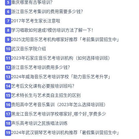
重庆哪里有古筝培训？
5
浙江音乐艺考集训的费用需要多少钱？
6
2017年艺考生家长注意啦
7
学习唱歌如何速成?模仿培训方法了解一下！
8
2025沈阳音乐艺考机构哪家好推荐「考前集训营招生中」
9
武汉音乐学院介绍
10
2023年石家庄音乐艺考培训机构（如何选择培训班）
11
浙江音乐艺考培训费用多少钱？
12
2024年威海音乐艺考培训学校「助力音乐艺考升学」
13
艺考后文化课有必要报培训班吗？
14
艺术特长生与艺术类自主招生的区别
15
贵阳高中艺考音乐集训（2023年怎么选择培训班）
16
黑龙江音乐艺考培训学校哪家好_哪个好_学费多少
17
声乐高考培训之民族唱法训练
18
2024年武汉钢琴艺考培训机构推荐「暑假集训营招生中」
19