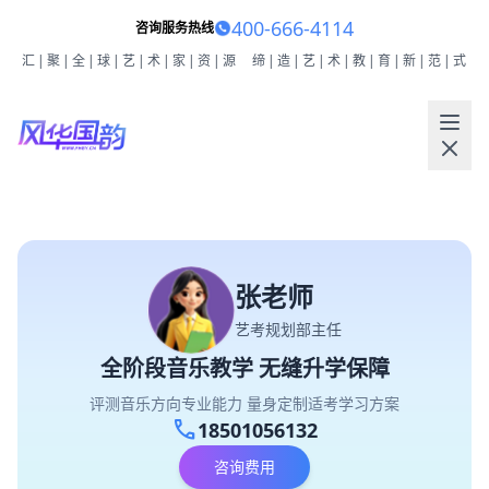
400-666-4114
咨询服务热线
汇|聚|全|球|艺|术|家|资|源
缔|造|艺|术|教|育|新|范|式
张老师
艺考规划部主任
全阶段音乐教学 无缝升学保障
评测音乐方向专业能力 量身定制适考学习方案
call
18501056132
咨询费用