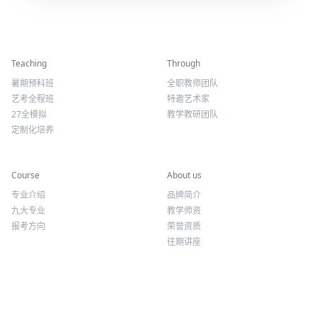
精彩活动
师资力量
Teaching
Through
暑期预科班
全职教师团队
艺考全程班
特邀艺术家
27全模拟
教学教研团队
定制化培养
专业课程
关于我们
Course
About us
专业介绍
品牌简介
九大专业
教学师资
报考方向
荣誉资质
往期讲座