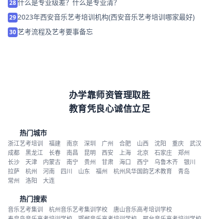
什么是专业级差？什么是专业清？
28
2023年西安音乐艺考培训机构(西安音乐艺考培训哪家最好)
29
艺考流程及艺考要事备忘
30
办学靠师资管理取胜
教育凭良心诚信立足
热门城市
浙江艺考培训
福建
南京
深圳
广州
合肥
山西
沈阳
重庆
武汉
成都
黑龙江
长春
南昌
昆明
西安
上海
北京
石家庄
郑州
长沙
天津
内蒙古
南宁
贵州
甘肃
海口
西宁
乌鲁木齐
银川
拉萨
杭州
河南
四川
山东
福州
杭州风华国韵艺术教育
青岛
常州
洛阳
大连
热门搜索
音乐艺考集训
杭州音乐艺考集训学校
唐山音乐高考培训学校
秦皇岛音乐高考培训学校
邯郸音乐高考培训学校
邢台音乐高考培训学校