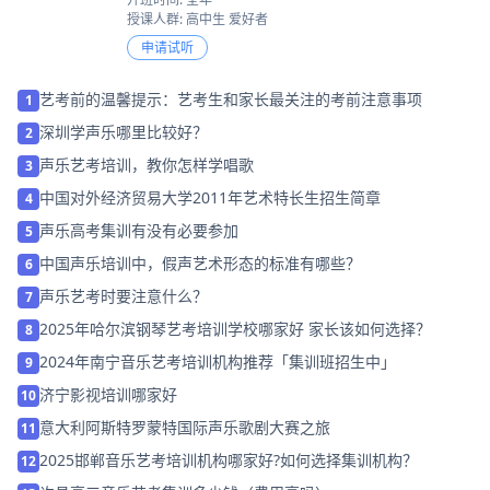
授课人群: 高中生 爱好者
申请试听
艺考前的温馨提示：艺考生和家长最关注的考前注意事项
1
深圳学声乐哪里比较好？
2
声乐艺考培训，教你怎样学唱歌
3
中国对外经济贸易大学2011年艺术特长生招生简章
4
声乐高考集训有没有必要参加
5
中国声乐培训中，假声艺术形态的标准有哪些？
6
声乐艺考时要注意什么？
7
2025年哈尔滨钢琴艺考培训学校哪家好 家长该如何选择？
8
2024年南宁音乐艺考培训机构推荐「集训班招生中」
9
济宁影视培训哪家好
10
意大利阿斯特罗蒙特国际声乐歌剧大赛之旅
11
2025邯郸音乐艺考培训机构哪家好?如何选择集训机构？
12