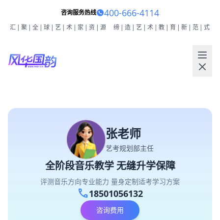
400-666-4114
咨询服务热线
汇|聚|全|球|艺|术|家|资|源
缔|造|艺|术|教|育|新|范|式
张老师
艺考规划部主任
全阶段音乐教学 无缝升学保障
评测音乐方向专业能力 量身定制适考学习方案
call
18501056132
咨询费用