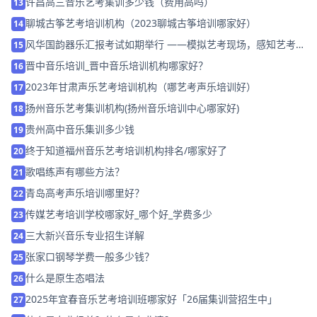
许昌高三音乐艺考集训多少钱（费用高吗）
13
聊城古筝艺考培训机构（2023聊城古筝培训哪家好）
14
风华国韵器乐汇报考试如期举行 ——模拟艺考现场，感知艺考氛
15
围！
晋中音乐培训_晋中音乐培训机构哪家好？
16
2023年甘肃声乐艺考培训机构（哪艺考声乐培训好）
17
扬州音乐艺考集训机构(扬州音乐培训中心哪家好)
18
贵州高中音乐集训多少钱
19
终于知道福州音乐艺考培训机构排名/哪家好了
20
歌唱练声有哪些方法？
21
青岛高考声乐培训哪里好？
22
传媒艺考培训学校哪家好_哪个好_学费多少
23
三大新兴音乐专业招生详解
24
张家口钢琴学费一般多少钱？
25
什么是原生态唱法
26
2025年宜春音乐艺考培训班哪家好「26届集训营招生中」
27