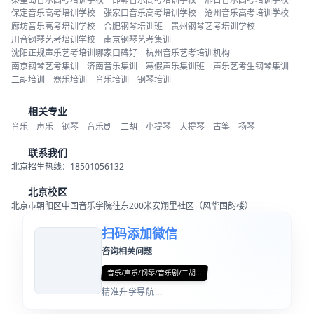
保定音乐高考培训学校
张家口音乐高考培训学校
沧州音乐高考培训学校
廊坊音乐高考培训学校
合肥钢琴培训班
贵州钢琴艺考培训学校
川音钢琴艺考培训学校
南京钢琴艺考集训
沈阳正规声乐艺考培训哪家口碑好
杭州音乐艺考培训机构
南京钢琴艺考集训
济南音乐集训
寒假声乐集训班
声乐艺考生钢琴集训
二胡培训
器乐培训
音乐培训
钢琴培训
相关专业
音乐
声乐
钢琴
音乐剧
二胡
小提琴
大提琴
古筝
扬琴
联系我们
北京招生热线：18501056132
北京校区
北京市朝阳区中国音乐学院往东200米安翔里社区（风华国韵楼）
扫码添加微信
咨询相关问题
音乐/声乐/钢琴/音乐剧/二胡...
精准升学导航...