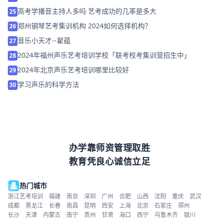
高考学播音主持人多吗 艺考成功的几率是多大
25
郑州钢琴艺考集训机构 2024如何选择机构？
26
音乐小天才--翟蕴
27
2024年福州声乐艺考培训学校「联考校考集训营招生中」
28
2024年北京声乐艺考培训哪里比较好
29
学习声乐的科学方法
30
办学靠师资管理取胜
教育凭良心诚信立足
热门城市
浙江艺考培训
福建
南京
深圳
广州
合肥
山西
沈阳
重庆
武汉
成都
黑龙江
长春
南昌
昆明
西安
上海
北京
石家庄
郑州
长沙
天津
内蒙古
南宁
贵州
甘肃
海口
西宁
乌鲁木齐
银川