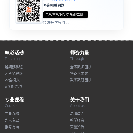
咨询相关问题
音乐/声乐/钢琴/音乐剧/二胡...
精准升学导航...
精彩活动
师资力量
Teaching
Through
暑期预科班
全职教师团队
艺考全程班
特邀艺术家
27全模拟
教学教研团队
定制化培养
专业课程
关于我们
Course
About us
专业介绍
品牌简介
九大专业
教学师资
报考方向
荣誉资质