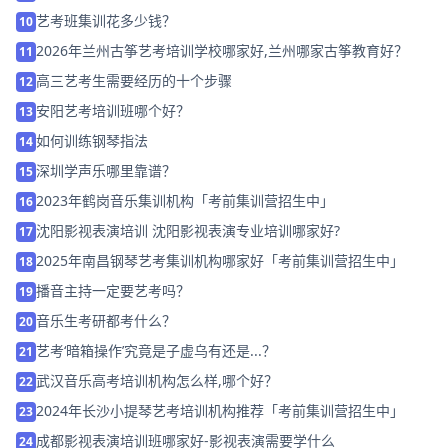
艺考班集训花多少钱？
10
2026年兰州古筝艺考培训学校哪家好,兰州哪家古筝教育好？
11
高三艺考生需要经历的十个步骤
12
安阳艺考培训班哪个好？
13
如何训练钢琴指法
14
深圳学声乐哪里靠谱？
15
2023年鹤岗音乐集训机构「考前集训营招生中」
16
沈阳影视表演培训 沈阳影视表演专业培训哪家好?
17
2025年南昌钢琴艺考集训机构哪家好「考前集训营招生中」
18
播音主持一定要艺考吗？
19
音乐生考研都考什么？
20
艺考‘暗箱操作’究竟是子虚乌有还是...？
21
武汉音乐高考培训机构怎么样,哪个好？
22
2024年长沙小提琴艺考培训机构推荐「考前集训营招生中」
23
成都影视表演培训班哪家好-影视表演需要学什么
24