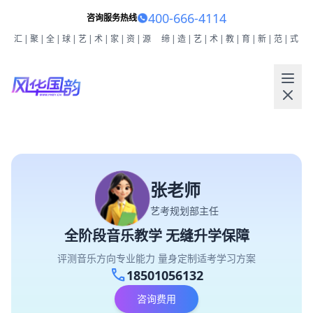
400-666-4114
咨询服务热线
汇|聚|全|球|艺|术|家|资|源
缔|造|艺|术|教|育|新|范|式
张老师
艺考规划部主任
全阶段音乐教学 无缝升学保障
评测音乐方向专业能力 量身定制适考学习方案
call
18501056132
咨询费用