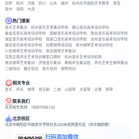
拉萨
杭州
河南
四川
山东
福州
杭州风华国韵艺术教育
青岛
常州
洛阳
大连
热门搜索
音乐艺考集训
杭州音乐艺考集训学校
唐山音乐高考培训学校
秦皇岛音乐高考培训学校
邯郸音乐高考培训学校
邢台音乐高考培训学校
保定音乐高考培训学校
张家口音乐高考培训学校
沧州音乐高考培训学校
廊坊音乐高考培训学校
合肥钢琴培训班
贵州钢琴艺考培训学校
川音钢琴艺考培训学校
南京钢琴艺考集训
沈阳正规声乐艺考培训哪家口碑好
杭州音乐艺考培训机构
南京钢琴艺考集训
济南音乐集训
寒假声乐集训班
声乐艺考生钢琴集训
二胡培训
器乐培训
音乐培训
钢琴培训
相关专业
音乐
声乐
钢琴
音乐剧
二胡
小提琴
大提琴
古筝
扬琴
联系我们
北京招生热线：18501056132
北京校区
北京市朝阳区中国音乐学院往东200米安翔里社区（风华国韵楼）
扫码添加微信