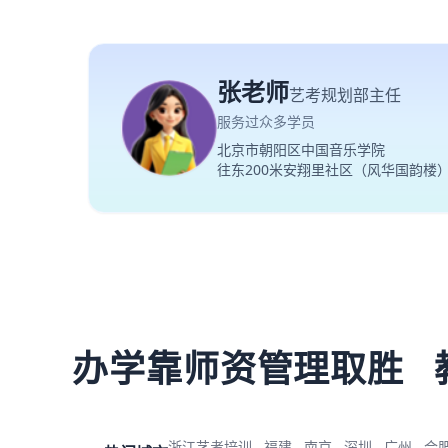
张老师
艺考规划部主任
服务过众多学员
北京市朝阳区中国音乐学院
往东200米安翔里社区（风华国韵楼
办学靠师资管理取胜
浙江艺考培训
福建
南京
深圳
广州
合