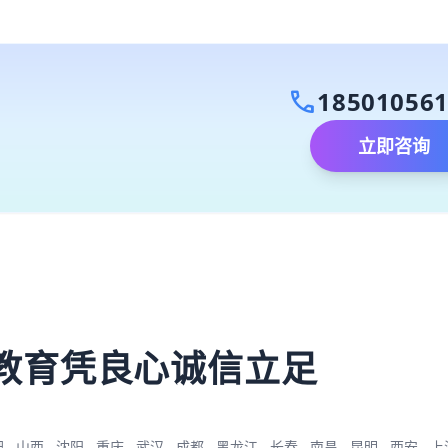
call
18501056
立即咨询
）
教育凭良心诚信立足
肥
山西
沈阳
重庆
武汉
成都
黑龙江
长春
南昌
昆明
西安
上