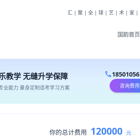
汇|聚|全|球|艺|术|家
国韵首页
call
18501056
乐教学 无缝升学保障
咨询费用
专业能力 量身定制适考学习方案
120000
你的总计费用
元