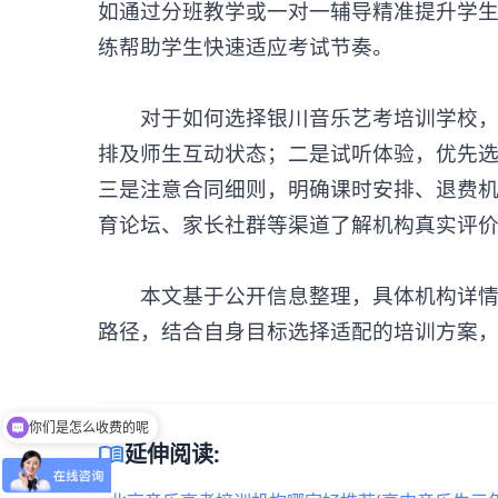
如通过分班教学或一对一辅导精准提升学
练帮助学生快速适应考试节奏。
对于如何选择银川
音乐艺考培训
学校
排及师生互动状态；二是试听体验，优先
三是注意合同细则，明确课时安排、退费
育论坛、家长社群等渠道了解机构真实评
本文基于公开信息整理，具体机构详情建
路径，结合自身目标选择适配的培训方案
你们是怎么收费的呢
怎么获取试听名额？
menu_book
延伸阅读: