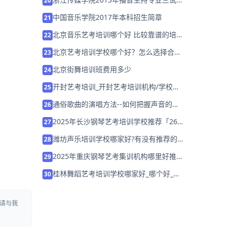
20
试内容
中国音乐学院2017年本科招生简章
21
北京音乐艺考培训哪个好 比较靠谱的培训
22
机构
北京艺考培训学校哪个好？怎么选择合适
23
的学校？
北京街舞培训班费用多少
24
开封艺考培训_开封艺考培训机构/学校哪
25
家好?
通俗歌曲的演唱方法--如何把握声音的方
26
向性
2025年长沙钢琴艺考培训学校推荐「26
27
届集训招生中」
潍坊声乐培训学校哪家好?有没有推荐的
28
学校?
2025年重庆钢琴艺考集训机构哪里好推荐
29
「考前集训营招生中」
桂林舞蹈艺考培训学校哪家好_哪个好_学
30
费多少
请与我