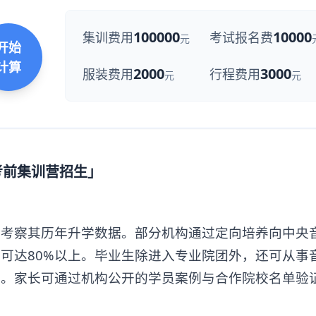
100000
10000
集训费用
考试报名费
元
开始
计算
2000
3000
服装费用
行程费用
元
元
考前集训营招生」
察其历年升学数据。部分机构通过定向培养向中央
可达80%以上。毕业生除进入专业院团外，还可从事
业。家长可通过机构公开的学员案例与合作院校名单验