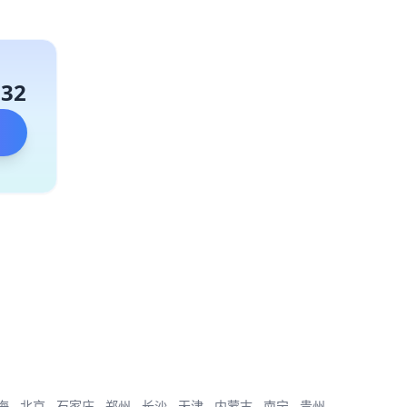
132
海
北京
石家庄
郑州
长沙
天津
内蒙古
南宁
贵州