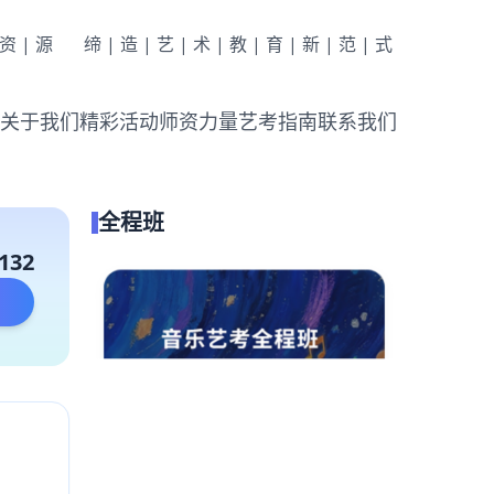
|资|源
缔|造|艺|术|教|育|新|范|式
关于我们
精彩活动
师资力量
艺考指南
联系我们
全程班
132