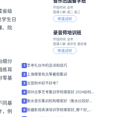
音乐出国留学班
开班时间: 全年
或省级
授课人群: 高二 高三
责学生日
申请试听
课、院
录音师培训班
开班时间: 全年
授课人群: 高中生 爱好者
申请试听
向细分
艺考礼仪中的忌讳和技巧
1
唱练耳
上海哪里有古筝暑假集训
2
对零基
北音附中好不好考？
3
郑州古筝艺考集训学校哪家好 2024如何
4
选择？
衡水音乐集训机构哪家好（衡水比较好的
5
不同基
声乐学校）
新疆影视表演培训学校哪家好_哪个好_学
6
计，例
费多少