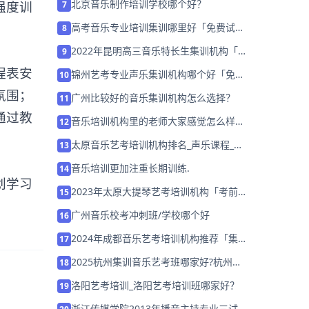
北京音乐制作培训学校哪个好？
强度训
7
高考音乐专业培训集训哪里好「免费试
8
听」
2022年昆明高三音乐特长生集训机构「考
9
前集训营招生中」
程表安
锦州艺考专业声乐集训机构哪个好「免费
10
试听」
氛围；
广州比较好的音乐集训机构怎么选择？
11
通过教
音乐培训机构里的老师大家感觉怎么样，
12
哪家的比较好？
太原音乐艺考培训机构排名_声乐课程_价
13
格_报名：音乐艺考视唱知识点及应对策
音乐培训更加注重长期训练.
14
略
划学习
2023年太原大提琴艺考培训机构「考前集
15
训营招生中」
广州音乐校考冲刺班/学校哪个好
16
2024年成都音乐艺考培训机构推荐「集训
17
冲刺招生中」
2025杭州集训音乐艺考班哪家好?杭州音
18
乐集训什么机构好
洛阳艺考培训_洛阳艺考培训班哪家好？
19
浙江传媒学院2013年播音主持专业三试考