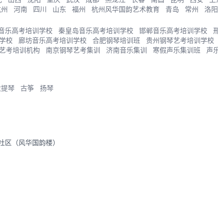
杭州
河南
四川
山东
福州
杭州风华国韵艺术教育
青岛
常州
洛阳
音乐高考培训学校
秦皇岛音乐高考培训学校
邯郸音乐高考培训学校
学校
廊坊音乐高考培训学校
合肥钢琴培训班
贵州钢琴艺考培训学校
艺考培训机构
南京钢琴艺考集训
济南音乐集训
寒假声乐集训班
声
大提琴
古筝
扬琴
里社区（风华国韵楼）