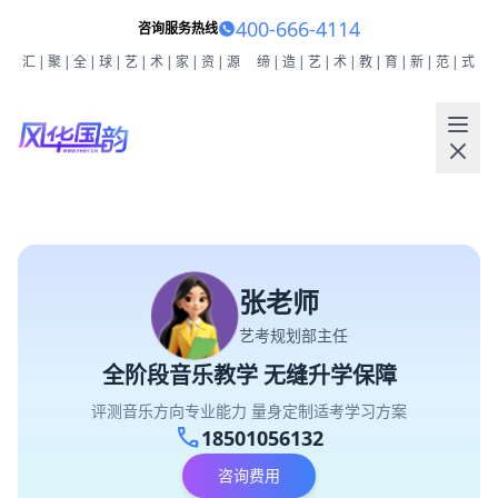
400-666-4114
咨询服务热线
汇|聚|全|球|艺|术|家|资|源
缔|造|艺|术|教|育|新|范|式
张老师
艺考规划部主任
全阶段音乐教学 无缝升学保障
评测音乐方向专业能力 量身定制适考学习方案
call
18501056132
咨询费用