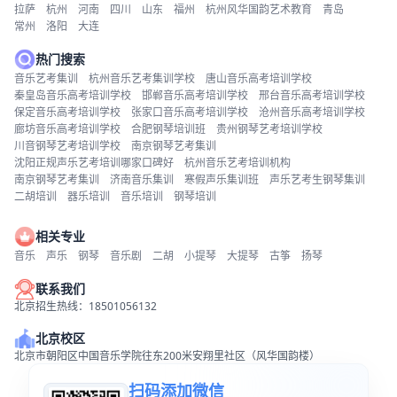
拉萨
杭州
河南
四川
山东
福州
杭州风华国韵艺术教育
青岛
常州
洛阳
大连
热门搜索
音乐艺考集训
杭州音乐艺考集训学校
唐山音乐高考培训学校
秦皇岛音乐高考培训学校
邯郸音乐高考培训学校
邢台音乐高考培训学校
保定音乐高考培训学校
张家口音乐高考培训学校
沧州音乐高考培训学校
廊坊音乐高考培训学校
合肥钢琴培训班
贵州钢琴艺考培训学校
川音钢琴艺考培训学校
南京钢琴艺考集训
沈阳正规声乐艺考培训哪家口碑好
杭州音乐艺考培训机构
南京钢琴艺考集训
济南音乐集训
寒假声乐集训班
声乐艺考生钢琴集训
二胡培训
器乐培训
音乐培训
钢琴培训
相关专业
音乐
声乐
钢琴
音乐剧
二胡
小提琴
大提琴
古筝
扬琴
联系我们
北京招生热线：18501056132
北京校区
北京市朝阳区中国音乐学院往东200米安翔里社区（风华国韵楼）
扫码添加微信