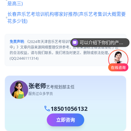
是高三)
长春声乐艺考培训机构哪家好推荐(声乐艺考集训大概需要
花多少钱)
可以介绍下你们的产品么
免责声明:
《2024年天津音乐艺考培训学校哪家好「26届集训招生
你们是怎么收费的呢
中」》文章内容来源网络整理仅供参考，若有来源标注错误或侵犯了您
的合法权益，请与我们联系，我们将及时更正、删除或依法处理。
(QQ:2446111314)
张老师
艺考规划部主任
服务过众多学员
call
18501056132
立即咨询