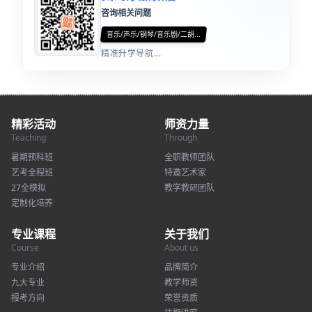
咨询相关问题
音乐/声乐/钢琴/音乐剧/二胡...
精准升学导航...
精彩活动
师资力量
Teaching
Through
暑期预科班
全职教师团队
艺考全程班
特邀艺术家
27全模拟
教学教研团队
定制化培养
专业课程
关于我们
Course
About us
专业介绍
品牌简介
九大专业
教学师资
报考方向
荣誉资质