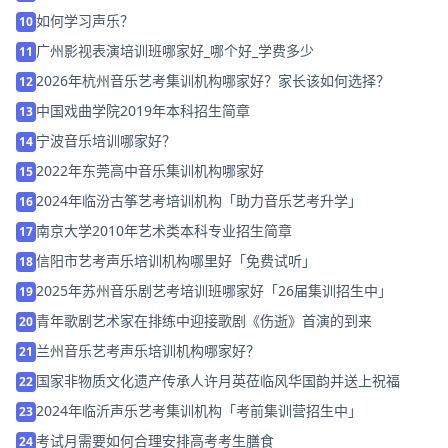
如何学习声乐？
10
广州影视表演培训班哪家好_哪个好_学费多少
11
2026年杭州音乐艺考集训机构哪家好？家长该如何选择？
12
中国戏曲学院2019年本科招生简章
13
宁波音乐培训哪家好？
14
2022年东莞高中音乐集训机构哪家好
15
2024年临汾古筝艺考培训机构「助力音乐艺考升学」
16
南京大学2010年艺术类本科专业招生简章
17
信阳市艺考声乐培训机构哪里好「免费试听」
18
2025年苏州音乐剧艺考培训班哪家好「26届集训招生中」
19
青年歌剧艺术家在排练中迎接歌剧《伤逝》首演的到来
20
兰州音乐艺考声乐培训机构哪家好？
21
国家非物质文化遗产传承人许月英莅临风华国韵并送上祝福
22
2024年临沂声乐艺考集训机构「考前集训营招生中」
23
考试月需要如何合理安排高考考生膳食
24