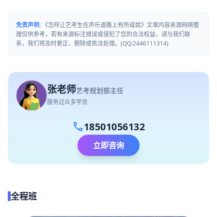
免责声明:
《怎样让艺考生在声乐道路上有所成就》文章内容来源网络整
理仅供参考，若有来源标注错误或侵犯了您的合法权益，请与我们联
系，我们将及时更正、删除或依法处理。(QQ:2446111314)
张老师
艺考规划部主任
服务过众多学员
call
18501056132
立即咨询
全程班