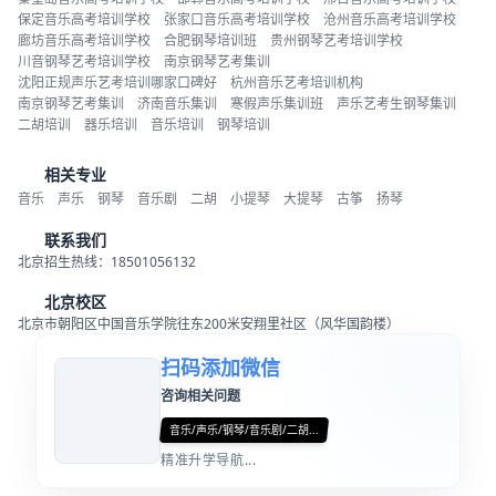
保定音乐高考培训学校
张家口音乐高考培训学校
沧州音乐高考培训学校
廊坊音乐高考培训学校
合肥钢琴培训班
贵州钢琴艺考培训学校
川音钢琴艺考培训学校
南京钢琴艺考集训
沈阳正规声乐艺考培训哪家口碑好
杭州音乐艺考培训机构
南京钢琴艺考集训
济南音乐集训
寒假声乐集训班
声乐艺考生钢琴集训
二胡培训
器乐培训
音乐培训
钢琴培训
相关专业
音乐
声乐
钢琴
音乐剧
二胡
小提琴
大提琴
古筝
扬琴
联系我们
北京招生热线：18501056132
北京校区
北京市朝阳区中国音乐学院往东200米安翔里社区（风华国韵楼）
扫码添加微信
咨询相关问题
音乐/声乐/钢琴/音乐剧/二胡...
精准升学导航...