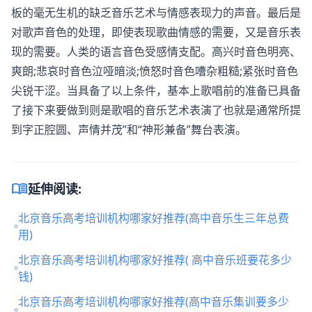
板的毫无生机的缺乏音乐艺术与情感表现力的声音。最后是
对歌声音色的处理，即使表现歌曲情感的需要，又是音乐表
现的需要。人类的语言音色受感情支配。高兴时音色明亮、
爽朗;悲哀时音色泣哑暗淡;愤怒时音色嘈杂粗糙;紧张时音色
尖锐干涩。当具备了以上条件，基本上歌唱前的准备已具备
了接下来要做到则是歌唱的音乐艺术表演了也就是通常所提
到字正腔圆、声情并茂”和“神形兼备”舞台表演。
menu_book
延伸阅读:
北京音乐高考培训机构哪家好推荐(高中音乐生三年总费
用)
北京音乐高考培训机构哪家好推荐( 高中音乐班要花多少
钱)
北京音乐高考培训机构哪家好推荐(高中音乐集训要多少