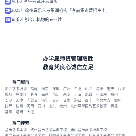
音乐艺考生考试注意事项
28
2023年徐州音乐艺考集训机构「考前集训营招生中」
29
音乐艺考培训机构的专业性
30
办学靠师资管理取胜
教育凭良心诚信立足
热门城市
浙江艺考培训
福建
南京
深圳
广州
合肥
山西
沈阳
重庆
武汉
成都
黑龙江
长春
南昌
昆明
西安
上海
北京
石家庄
郑州
长沙
天津
内蒙古
南宁
贵州
甘肃
海口
西宁
乌鲁木齐
银川
拉萨
杭州
河南
四川
山东
福州
杭州风华国韵艺术教育
青岛
常州
洛阳
大连
热门搜索
音乐艺考集训
杭州音乐艺考集训学校
唐山音乐高考培训学校
秦皇岛音乐高考培训学校
邯郸音乐高考培训学校
邢台音乐高考培训学校