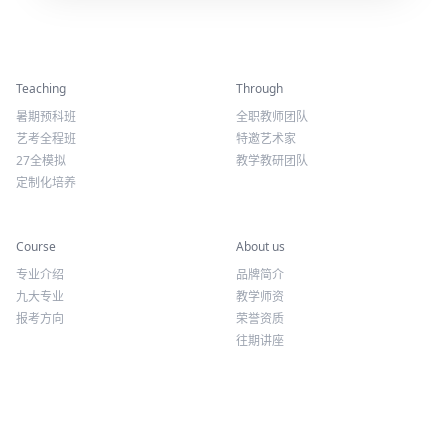
精彩活动
师资力量
Teaching
Through
暑期预科班
全职教师团队
艺考全程班
特邀艺术家
27全模拟
教学教研团队
定制化培养
专业课程
关于我们
Course
About us
专业介绍
品牌简介
九大专业
教学师资
报考方向
荣誉资质
往期讲座