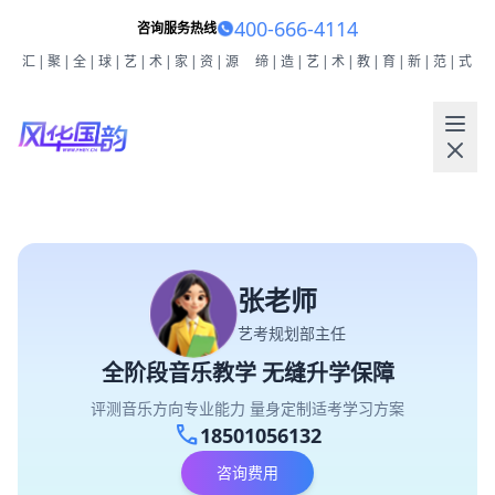
400-666-4114
咨询服务热线
汇|聚|全|球|艺|术|家|资|源
缔|造|艺|术|教|育|新|范|式
张老师
艺考规划部主任
全阶段音乐教学 无缝升学保障
评测音乐方向专业能力 量身定制适考学习方案
call
18501056132
咨询费用