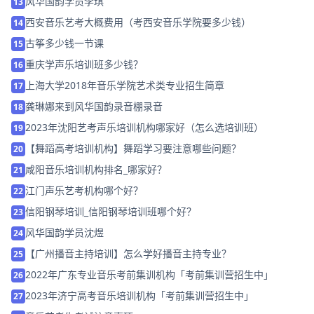
风华国韵学员李琪
13
西安音乐艺考大概费用（考西安音乐学院要多少钱）
14
古筝多少钱一节课
15
重庆学声乐培训班多少钱？
16
上海大学2018年音乐学院艺术类专业招生简章
17
龚琳娜来到风华国韵录音棚录音
18
2023年沈阳艺考声乐培训机构哪家好（怎么选培训班）
19
【舞蹈高考培训机构】舞蹈学习要注意哪些问题？
20
咸阳音乐培训机构排名_哪家好？
21
江门声乐艺考机构哪个好？
22
信阳钢琴培训_信阳钢琴培训班哪个好？
23
风华国韵学员沈煜
24
【广州播音主持培训】怎么学好播音主持专业？
25
2022年广东专业音乐考前集训机构「考前集训营招生中」
26
2023年济宁高考音乐培训机构「考前集训营招生中」
27