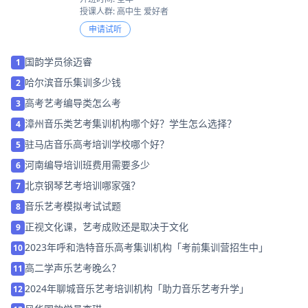
授课人群: 高中生 爱好者
申请试听
国韵学员徐迈睿
1
哈尔滨音乐集训多少钱
2
高考艺考编导类怎么考
3
漳州音乐类艺考集训机构哪个好？学生怎么选择？
4
驻马店音乐高考培训学校哪个好？
5
河南编导培训班费用需要多少
6
北京钢琴艺考培训哪家强？
7
音乐艺考模拟考试试题
8
正视文化课，艺考成败还是取决于文化
9
2023年呼和浩特音乐高考集训机构「考前集训营招生中」
10
高二学声乐艺考晚么？
11
2024年聊城音乐艺考培训机构「助力音乐艺考升学」
12