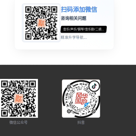
扫码添加微信
咨询相关问题
音乐/声乐/钢琴/音乐剧/二胡...
精准升学导航...
微信公众号
抖音