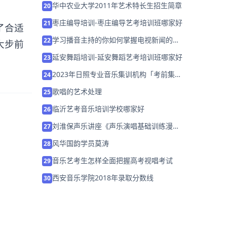
华中农业大学2011年艺术特长生招生简章
20
枣庄编导培训-枣庄编导艺考培训班哪家好
21
了合适
学习播音主持的你如何掌握电视新闻的播
22
大步前
音技巧？
延安舞蹈培训-延安舞蹈艺考培训班哪家好
23
2023年日照专业音乐集训机构「考前集训
24
营招生中」
歌唱的艺术处理
25
临沂艺考音乐培训学校哪家好
26
刘淮保声乐讲座《声乐演唱基础训练漫
27
谈》
风华国韵学员莫涛
28
音乐艺考生怎样全面把握高考视唱考试
29
西安音乐学院2018年录取分数线
30