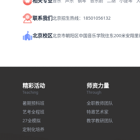
相关专业
音乐
声乐
钢琴
音乐剧
二胡
小提琴
联系我们
北京招生热线：18501056132
北京校区
北京市朝阳区中国音乐学院往东200米安翔
精彩活动
师资力量
Teaching
Through
暑期预科班
全职教师团队
艺考全程班
特邀艺术家
27全模拟
教学教研团队
定制化培养