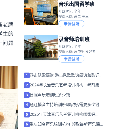
音乐出国留学班
开班时间: 全年
授课人群: 高二 高三
些老牌
申请试听
学生的
录音师培训班
一问题
开班时间: 全年
授课人群: 高中生 爱好者
申请试听
游击队歌简谱 游击队歌歌谱简谱和歌词完
1
整版
2024年长治音乐艺考培训机构「考前集训
2
营招生中」
日照声乐培训班多少钱
3
通辽播音主持培训班哪家好,需要多少钱
4
2025年天津音乐艺考集训机构哪家好
5
「27届艺考集训营招生」
重庆知名声乐培训机构_领取最新声乐课
6