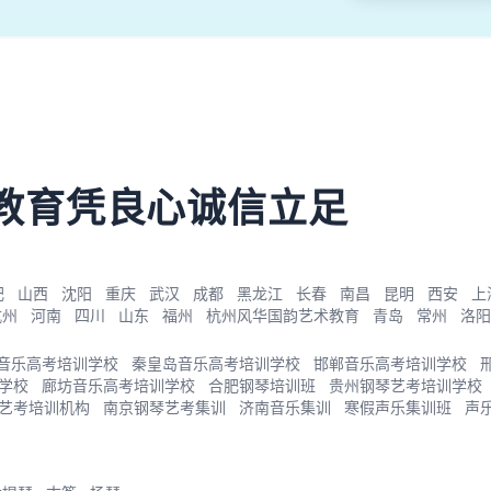
教育凭良心诚信立足
肥
山西
沈阳
重庆
武汉
成都
黑龙江
长春
南昌
昆明
西安
上
杭州
河南
四川
山东
福州
杭州风华国韵艺术教育
青岛
常州
洛阳
音乐高考培训学校
秦皇岛音乐高考培训学校
邯郸音乐高考培训学校
学校
廊坊音乐高考培训学校
合肥钢琴培训班
贵州钢琴艺考培训学校
艺考培训机构
南京钢琴艺考集训
济南音乐集训
寒假声乐集训班
声