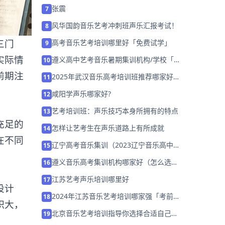
程试听券
张震
7
风华国韵音乐艺考冲刺班声乐汇报考试！
8
三门
高考音乐艺考培训哪里好「免费试学」
9
实际情
遵义高中艺考音乐暑期集训机构/学校「免
10
费试听」
前期注
2025年武汉音乐高考培训班推荐哪家好
11
「考前集训营招生中」
咸阳学声乐哪家好?
12
艺考培训班：声乐技巧本身所拥有的特点
13
充足的
怎样让艺考生在声乐道路上有所成就
14
在不同
辽宁高考音乐集训（2023辽宁音乐高中培
15
训哪家好）
遵义音乐高考集训机构哪家好（怎么选择
16
机构）
江苏艺考声乐培训哪里好
17
设计
2024年江苏音乐艺考培训哪家强「考前集
18
积大，
训营招生中」
北京音乐艺考培训指导你选择合适自己的
19
演唱曲目