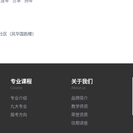
大提琴
古筝
扬琴
里社区（风华国韵楼）
专业课程
关于我们
Course
About us
专业介绍
品牌简介
九大专业
教学师资
报考方向
荣誉资质
往期讲座