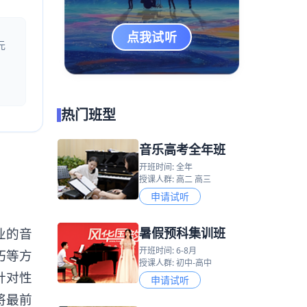
点我试听
元
热门班型
音乐高考全年班
开班时间: 全年
授课人群: 高二 高三
申请试听
暑假预科集训班
业的音
开班时间: 6-8月
巧等方
授课人群: 初中-高中
针对性
申请试听
将最前