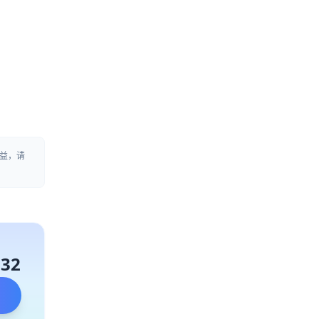
益，请
132