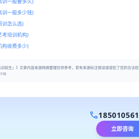
集训一般要多久)
集训一般多少钱)
训怎么选)
艺考培训机构)
机构收费多少)
考集训招生」》文章内容来源网络整理仅供参考，若有来源标注错误或侵犯了您的合法权
14)
call
18501056
立即咨询
）