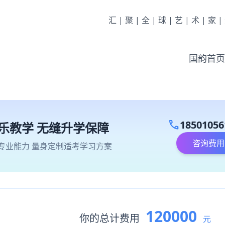
汇|聚|全|球|艺|术|家
国韵首页
call
18501056
乐教学 无缝升学保障
咨询费用
专业能力 量身定制适考学习方案
120000
你的总计费用
元