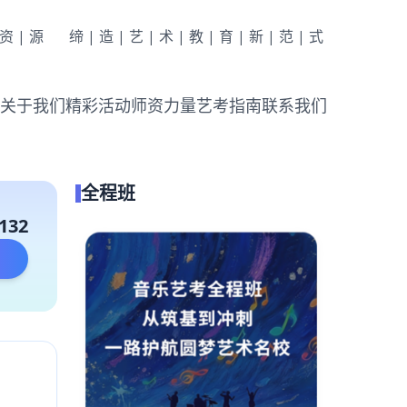
|资|源
缔|造|艺|术|教|育|新|范|式
关于我们
精彩活动
师资力量
艺考指南
联系我们
全程班
132