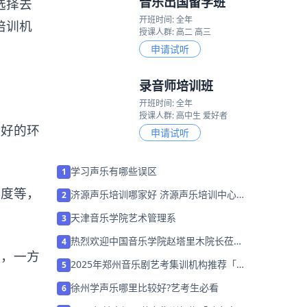
音乐出国留学班
选择去
开班时间: 全年
培训机
授课人群: 高二 高三
申请试听
录音师培训班
开班时间: 全年
授课人群: 高中生 爱好者
好的环
申请试听
学习声乐有哪些误区
1
度等，
济源声乐培训哪家好 济源声乐培训中心排
2
名「推荐」
天津音乐学院艺术管理系
3
热烈欢迎中国音乐学院赵塔里木院长莅临
4
，一方
国韵参观指导
2025年郑州音乐剧艺考集训机构推荐「考
5
前集训营招生中」
徐州学声乐哪里比较好?艺考生必看
6