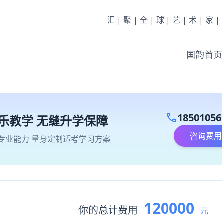
汇|聚|全|球|艺|术|家
国韵首页
call
18501056
乐教学 无缝升学保障
咨询费用
专业能力 量身定制适考学习方案
120000
你的总计费用
元