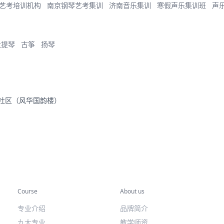
艺考培训机构
南京钢琴艺考集训
济南音乐集训
寒假声乐集训班
声
大提琴
古筝
扬琴
里社区（风华国韵楼）
专业课程
关于我们
Course
About us
专业介绍
品牌简介
九大专业
教学师资