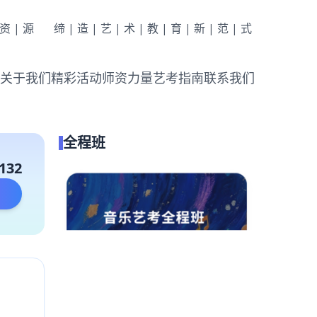
|资|源
缔|造|艺|术|教|育|新|范|式
关于我们
精彩活动
师资力量
艺考指南
联系我们
全程班
132