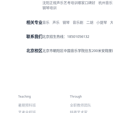
沈阳正规声乐艺考培训哪家口碑好
杭州音乐
钢琴培训
相关专业
音乐
声乐
钢琴
音乐剧
二胡
小提琴
联系我们
北京招生热线：18501056132
北京校区
北京市朝阳区中国音乐学院往东200米安翔
精彩活动
师资力量
Teaching
Through
暑期预科班
全职教师团队
艺考全程班
特邀艺术家