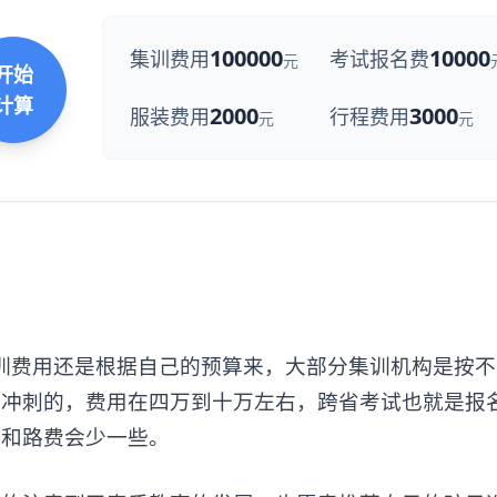
100000
10000
集训费用
考试报名费
元
开始
计算
2000
3000
服装费用
行程费用
元
元
训费用还是根据自己的预算来，大部分集训机构是按不
校冲刺的，费用在四万到十万左右，跨省考试也就是报
销和路费会少一些。