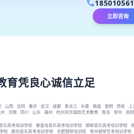
call
18501056
立即咨询
）
教育凭良心诚信立足
肥
山西
沈阳
重庆
武汉
成都
黑龙江
长春
南昌
昆明
西安
上
杭州
河南
四川
山东
福州
杭州风华国韵艺术教育
青岛
常州
洛阳
音乐高考培训学校
秦皇岛音乐高考培训学校
邯郸音乐高考培训学校
学校
廊坊音乐高考培训学校
合肥钢琴培训班
贵州钢琴艺考培训学校