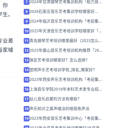
2024年甘肃钢琴艺考集训机构「助力音乐
7
？你
艺考升学」
2026石家庄音乐艺考集训学校哪家好
8
学生。
「27届集训营招生中」
2024年临沂音乐艺考培训机构「考前集训
9
营招生中」
2025年天津音乐艺考培训学校哪家好「集
10
训营招生中」
专业差
青岛钢琴艺考培训哪里最好（2023怎么选
11
择培训班）
每家噱
2025年唐山音乐艺考培训机构推荐「26
12
届集训招生中」
保定艺考培训哪家好？怎么选择？
13
昆明声乐艺考培训学校_排名_哪家好？
14
2023年西安声乐艺考培训机构「考前集训
15
营招生中」
上海音乐学院2018年本科艺术类专业招生
16
简章
幼儿音乐启蒙的方法有哪些？
17
声乐知识之美声唱法的咽音练声法
18
2023年西安音乐艺考集训中心「考前集训
19
营招生中」
2023年北京艺考声乐培训哪里好(北京声