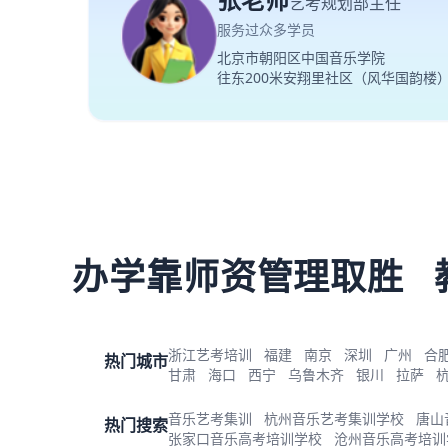
艺考规划部主任
服务过众多学员
北京市朝阳区中国音乐学院
往东200米安翔里社区（风华国韵楼
办学靠师资管理取胜
浙江艺考培训
福建
南京
深圳
广州
合
热门城市
甘肃
海口
西宁
乌鲁木齐
银川
拉萨
音乐艺考集训
杭州音乐艺考集训学校
唐山
热门搜索
张家口音乐高考培训学校
沧州音乐高考培训