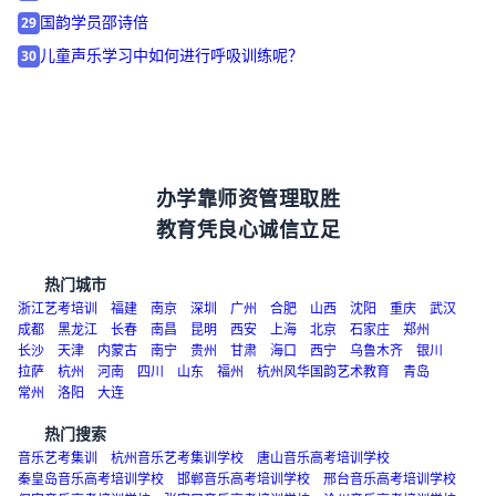
邯郸艺考培训学校_排名_哪个好？
28
国韵学员邵诗倍
29
儿童声乐学习中如何进行呼吸训练呢？
30
办学靠师资管理取胜
教育凭良心诚信立足
热门城市
浙江艺考培训
福建
南京
深圳
广州
合肥
山西
沈阳
重庆
武汉
成都
黑龙江
长春
南昌
昆明
西安
上海
北京
石家庄
郑州
长沙
天津
内蒙古
南宁
贵州
甘肃
海口
西宁
乌鲁木齐
银川
拉萨
杭州
河南
四川
山东
福州
杭州风华国韵艺术教育
青岛
常州
洛阳
大连
热门搜索
音乐艺考集训
杭州音乐艺考集训学校
唐山音乐高考培训学校