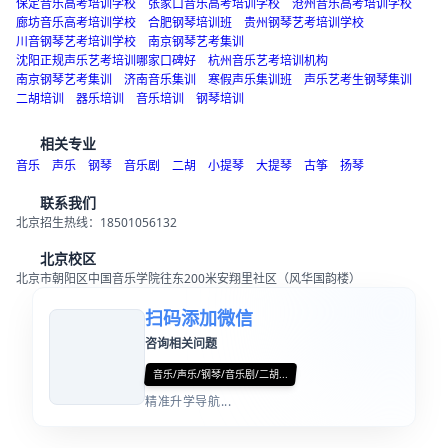
秦皇岛音乐高考培训学校
邯郸音乐高考培训学校
邢台音乐高考培训学校
保定音乐高考培训学校
张家口音乐高考培训学校
沧州音乐高考培训学校
廊坊音乐高考培训学校
合肥钢琴培训班
贵州钢琴艺考培训学校
川音钢琴艺考培训学校
南京钢琴艺考集训
沈阳正规声乐艺考培训哪家口碑好
杭州音乐艺考培训机构
南京钢琴艺考集训
济南音乐集训
寒假声乐集训班
声乐艺考生钢琴集训
二胡培训
器乐培训
音乐培训
钢琴培训
相关专业
音乐
声乐
钢琴
音乐剧
二胡
小提琴
大提琴
古筝
扬琴
联系我们
北京招生热线：18501056132
北京校区
北京市朝阳区中国音乐学院往东200米安翔里社区（风华国韵楼）
扫码添加微信
咨询相关问题
音乐/声乐/钢琴/音乐剧/二胡...
精准升学导航...