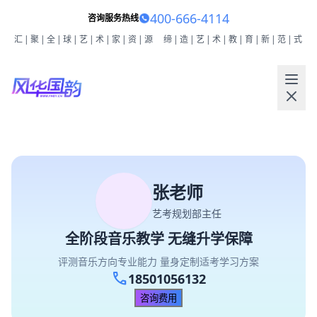
400-666-4114
咨询服务热线
汇|聚|全|球|艺|术|家|资|源
缔|造|艺|术|教|育|新|范|式
张老师
艺考规划部主任
全阶段音乐教学 无缝升学保障
评测音乐方向专业能力 量身定制适考学习方案
call
18501056132
咨询费用