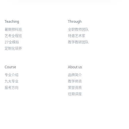
精彩活动
师资力量
Teaching
Through
暑期预科班
全职教师团队
艺考全程班
特邀艺术家
27全模拟
教学教研团队
定制化培养
专业课程
关于我们
Course
About us
专业介绍
品牌简介
九大专业
教学师资
报考方向
荣誉资质
往期讲座