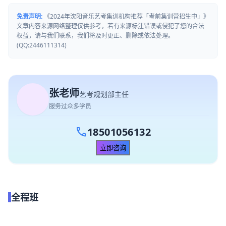
免责声明:
《2024年沈阳音乐艺考集训机构推荐「考前集训营招生中」》
文章内容来源网络整理仅供参考，若有来源标注错误或侵犯了您的合法
权益，请与我们联系，我们将及时更正、删除或依法处理。
(QQ:2446111314)
张老师
艺考规划部主任
服务过众多学员
call
18501056132
立即咨询
全程班
点我试听