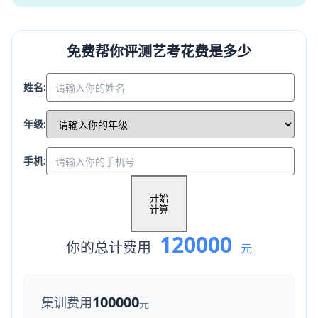
免费帮你评测艺考花费是多少
姓名:
年级:
手机:
开始
计算
120000
你的总计费用
元
100000
集训费用
元