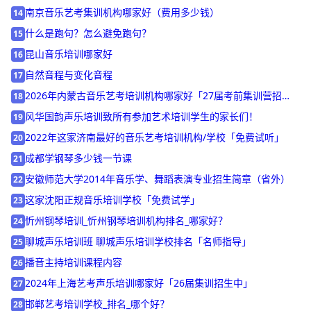
上海艺考音乐培训学校哪家好_声乐课程_价格_报名
13
南京音乐艺考集训机构哪家好（费用多少钱）
14
什么是跑句？怎么避免跑句？
15
昆山音乐培训哪家好
16
自然音程与变化音程
17
2026年内蒙古音乐艺考培训机构哪家好「27届考前集训营招
18
生」
风华国韵声乐培训致所有参加艺术培训学生的家长们！
19
2022年这家济南最好的音乐艺考培训机构/学校「免费试听」
20
成都学钢琴多少钱一节课
21
安徽师范大学2014年音乐学、舞蹈表演专业招生简章（省外）
22
这家沈阳正规音乐培训学校「免费试学」
23
忻州钢琴培训_忻州钢琴培训机构排名_哪家好？
24
聊城声乐培训班 聊城声乐培训学校排名「名师指导」
25
播音主持培训课程内容
26
2024年上海艺考声乐培训哪家好「26届集训招生中」
27