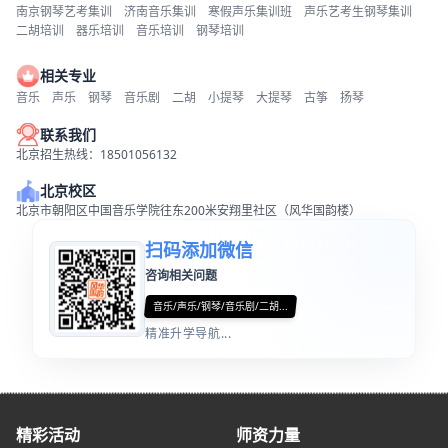
南京钢琴艺考集训
济南音乐集训
寒假声乐集训班
声乐艺考生钢琴集训
二胡培训
器乐培训
音乐培训
钢琴培训
相关专业
音乐
声乐
钢琴
音乐剧
二胡
小提琴
大提琴
古筝
扬琴
联系我们
北京招生热线：18501056132
北京校区
北京市朝阳区中国音乐学院往东200米安翔里社区（风华国韵楼）
扫码添加微信
咨询相关问题
音乐/声乐/钢琴/音乐剧/二胡...
精准升学导航...
精彩活动
师资力量