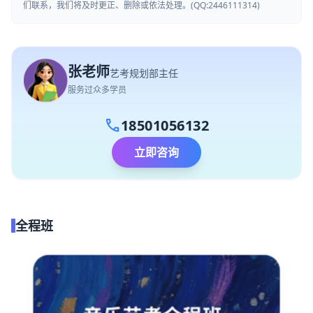
们联系，我们将及时更正、删除或依法处理。(QQ:2446111314)
张老师
艺考规划部主任
服务过众多学员
call
18501056132
立即咨询
全程班