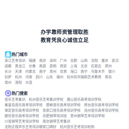
办学靠师资管理取胜
教育凭良心诚信立足
热门城市
浙江艺考培训
福建
南京
深圳
广州
合肥
山西
沈阳
重庆
武汉
成都
黑龙江
长春
南昌
昆明
西安
上海
北京
石家庄
郑州
长沙
天津
内蒙古
南宁
贵州
甘肃
海口
西宁
乌鲁木齐
银川
拉萨
杭州
河南
四川
山东
福州
杭州风华国韵艺术教育
青岛
常州
洛阳
大连
热门搜索
音乐艺考集训
杭州音乐艺考集训学校
唐山音乐高考培训学校
秦皇岛音乐高考培训学校
邯郸音乐高考培训学校
邢台音乐高考培训学校
保定音乐高考培训学校
张家口音乐高考培训学校
沧州音乐高考培训学校
廊坊音乐高考培训学校
合肥钢琴培训班
贵州钢琴艺考培训学校
川音钢琴艺考培训学校
南京钢琴艺考集训
沈阳正规声乐艺考培训哪家口碑好
杭州音乐艺考培训机构