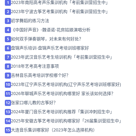
2023年南阳高考声乐集训机构「考前集训营招生中」
1
2023年宁波古筝艺考集训机构「考前集训营招生中」
2
初学舞蹈的练习方法
3
《中国好声音》-魏语诺-花房姑娘演唱分析
4
如何双手弹奏钢琴，对未来有何好处？
5
盘锦声乐培训-盘锦声乐艺考培训班哪家好
6
2023年武汉音乐艺考生培训机构「考前集训营招生中」
7
2018年艺考高考注意事项
8
吉林音乐高考培训学校哪个好？
9
2023年辽宁声乐艺考培训机构(辽宁声乐艺考培训班哪家好)
10
2026年聊城声乐艺考培训机构哪里好 家长该如何选择？
11
张家口哪儿教的古筝好？
12
2024年厦门音乐艺考培训机构推荐「集训冲刺招生中」
13
2025年安徽古筝艺考培训机构哪家好「26届集训营招生中」
14
大连音乐集训哪家好（2023年怎么选择机构）
15