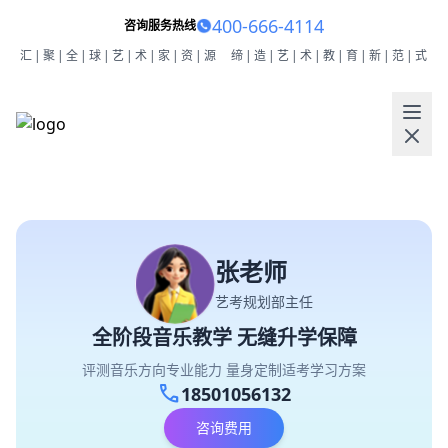
400-666-4114
咨询服务热线
汇|聚|全|球|艺|术|家|资|源
缔|造|艺|术|教|育|新|范|式
张老师
艺考规划部主任
全阶段音乐教学 无缝升学保障
评测音乐方向专业能力 量身定制适考学习方案
call
18501056132
咨询费用