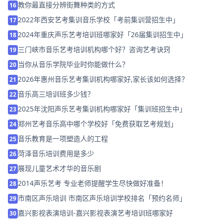
教你最直接分辨街舞种类的方式
16
2022年西安艺考集训音乐学校「考前集训营招生中」
17
2024年重庆声乐艺考培训班哪家好「26届集训招生中」
18
三门峡市音乐艺考培训机构哪个好？咨询艺考诀窍
19
当你从音乐学院毕业时你能做什么？
20
2026年惠州音乐艺考集训机构哪家好,家长该如何选择？
21
音乐高三培训班多少钱？
22
2025年沈阳声乐艺考集训机构哪家好「集训班招生中」
23
郑州艺考音乐高中哪个学校好「免费获取艺考规划」
24
音乐教育是一项塑造人的工程
25
菏泽音乐培训费用是多少
26
展现儿童艺术才华的音乐剧
27
2014声乐艺考 专业老师提醒学生尽快做好准备！
28
市南区声乐培训 市南区声乐培训学校排名「预约名师」
29
嘉兴影视表演培训-嘉兴影视表演艺考培训班哪家好
30