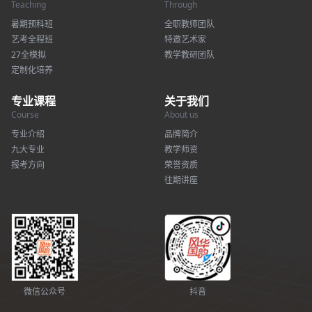
Teaching
Through
暑期预科班
全职教师团队
艺考全程班
特邀艺术家
27全模拟
教学教研团队
定制化培养
专业课程
关于我们
Course
About us
专业介绍
品牌简介
九大专业
教学师资
报考方向
荣誉资质
往期讲座
微信公众号
抖音