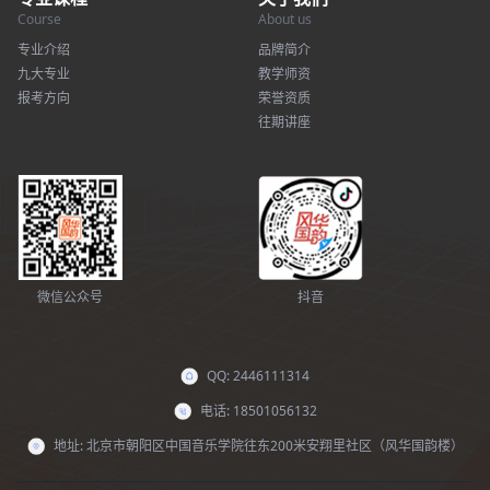
Course
About us
专业介绍
品牌简介
九大专业
教学师资
报考方向
荣誉资质
往期讲座
微信公众号
抖音
QQ: 2446111314
电话: 18501056132
地址: 北京市朝阳区中国音乐学院往东200米安翔里社区（风华国韵楼）