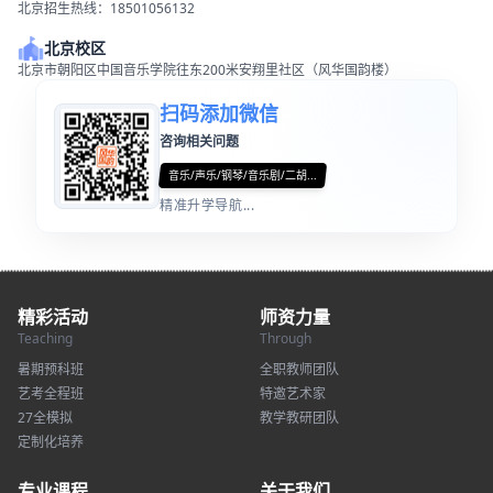
北京招生热线：18501056132
北京校区
北京市朝阳区中国音乐学院往东200米安翔里社区（风华国韵楼）
扫码添加微信
咨询相关问题
音乐/声乐/钢琴/音乐剧/二胡...
精准升学导航...
精彩活动
师资力量
Teaching
Through
暑期预科班
全职教师团队
艺考全程班
特邀艺术家
27全模拟
教学教研团队
定制化培养
专业课程
关于我们