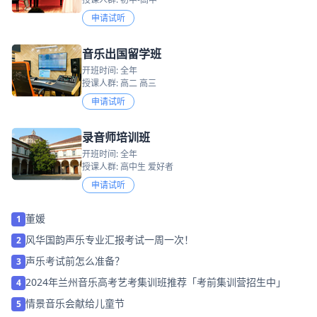
申请试听
音乐出国留学班
开班时间: 全年
授课人群: 高二 高三
申请试听
录音师培训班
开班时间: 全年
授课人群: 高中生 爱好者
申请试听
董媛
1
风华国韵声乐专业汇报考试一周一次！
2
声乐考试前怎么准备？
3
2024年兰州音乐高考艺考集训班推荐「考前集训营招生中」
4
情景音乐会献给儿童节
5