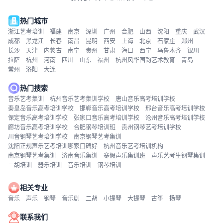
热门城市
浙江艺考培训
福建
南京
深圳
广州
合肥
山西
沈阳
重庆
武汉
成都
黑龙江
长春
南昌
昆明
西安
上海
北京
石家庄
郑州
长沙
天津
内蒙古
南宁
贵州
甘肃
海口
西宁
乌鲁木齐
银川
拉萨
杭州
河南
四川
山东
福州
杭州风华国韵艺术教育
青岛
常州
洛阳
大连
热门搜索
音乐艺考集训
杭州音乐艺考集训学校
唐山音乐高考培训学校
秦皇岛音乐高考培训学校
邯郸音乐高考培训学校
邢台音乐高考培训学校
保定音乐高考培训学校
张家口音乐高考培训学校
沧州音乐高考培训学校
廊坊音乐高考培训学校
合肥钢琴培训班
贵州钢琴艺考培训学校
川音钢琴艺考培训学校
南京钢琴艺考集训
沈阳正规声乐艺考培训哪家口碑好
杭州音乐艺考培训机构
南京钢琴艺考集训
济南音乐集训
寒假声乐集训班
声乐艺考生钢琴集训
二胡培训
器乐培训
音乐培训
钢琴培训
相关专业
音乐
声乐
钢琴
音乐剧
二胡
小提琴
大提琴
古筝
扬琴
联系我们