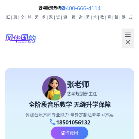
400-666-4114
咨询服务热线
汇|聚|全|球|艺|术|家|资|源
缔|造|艺|术|教|育|新|范|式
张老师
艺考规划部主任
全阶段音乐教学 无缝升学保障
评测音乐方向专业能力 量身定制适考学习方案
call
18501056132
咨询费用