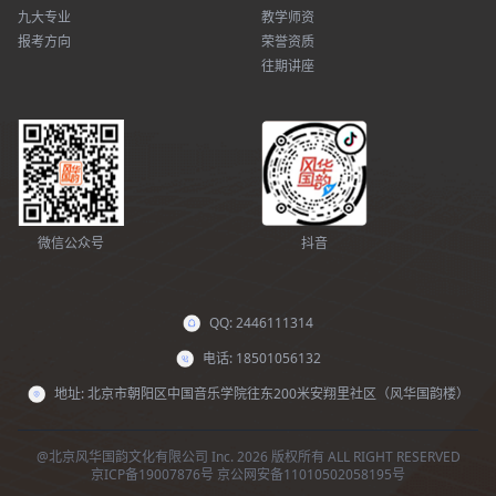
九大专业
教学师资
报考方向
荣誉资质
往期讲座
微信公众号
抖音
QQ: 2446111314
电话: 18501056132
地址: 北京市朝阳区中国音乐学院往东200米安翔里社区（风华国韵楼）
@北京风华国韵文化有限公司 Inc. 2026 版权所有 ALL RIGHT RESERVED
京ICP备19007876号
京公网安备11010502058195号