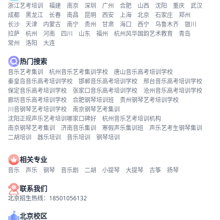
浙江艺考培训
福建
南京
深圳
广州
合肥
山西
沈阳
重庆
武汉
成都
黑龙江
长春
南昌
昆明
西安
上海
北京
石家庄
郑州
长沙
天津
内蒙古
南宁
贵州
甘肃
海口
西宁
乌鲁木齐
银川
拉萨
杭州
河南
四川
山东
福州
杭州风华国韵艺术教育
青岛
常州
洛阳
大连
热门搜索
音乐艺考集训
杭州音乐艺考集训学校
唐山音乐高考培训学校
秦皇岛音乐高考培训学校
邯郸音乐高考培训学校
邢台音乐高考培训学校
保定音乐高考培训学校
张家口音乐高考培训学校
沧州音乐高考培训学校
廊坊音乐高考培训学校
合肥钢琴培训班
贵州钢琴艺考培训学校
川音钢琴艺考培训学校
南京钢琴艺考集训
沈阳正规声乐艺考培训哪家口碑好
杭州音乐艺考培训机构
南京钢琴艺考集训
济南音乐集训
寒假声乐集训班
声乐艺考生钢琴集训
二胡培训
器乐培训
音乐培训
钢琴培训
相关专业
音乐
声乐
钢琴
音乐剧
二胡
小提琴
大提琴
古筝
扬琴
联系我们
北京招生热线：18501056132
北京校区