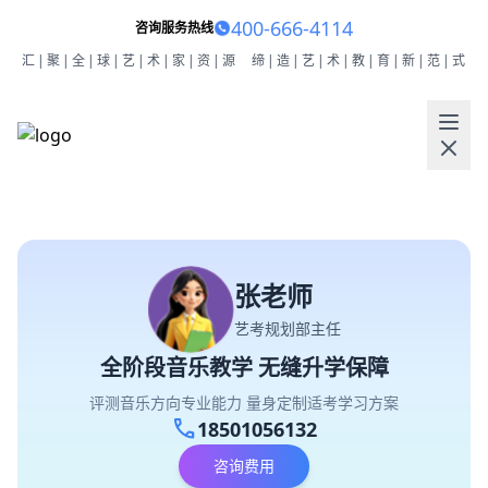
400-666-4114
咨询服务热线
汇|聚|全|球|艺|术|家|资|源
缔|造|艺|术|教|育|新|范|式
张老师
艺考规划部主任
全阶段音乐教学 无缝升学保障
评测音乐方向专业能力 量身定制适考学习方案
call
18501056132
咨询费用