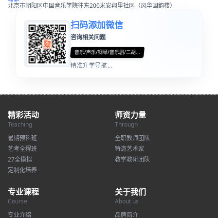
北京市朝阳区中国音乐学院往东200米安翔里社区（风华国韵楼）
扫码添加微信
咨询相关问题
音乐/声乐/钢琴/音乐剧/二胡...
精准升学导航...
精彩活动
师资力量
Teaching
Through
暑期预科班
全职教师团队
艺考全程班
特邀艺术家
27全模拟
教学教研团队
定制化培养
专业课程
关于我们
Course
About us
专业介绍
品牌简介