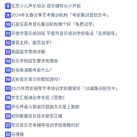
北京少儿声乐培训 音乐辅导从小开始
8
2024年长春古筝艺考集训机构「考前集训营招生中」
9
石家庄高考音乐集训机构哪个好「免费试学」
10
平度市音乐培训班 平度市音乐培训学校电话「名师指导」
11
播音主持，能否自学？
12
美国留学费用详解
13
音乐学校招生要求有哪些
14
影视表演都考些什么？
15
这些音乐常识你都知道吗？
16
2025年西安钢琴艺考培训学校哪家好「26届集训招生中」
17
学生汇报演出李冬阳《悲歌》
18
声乐界泰斗郭淑珍鼓励大众爱上歌剧
19
如何衡量延长技术是否正确
20
枣庄音乐艺考辅导培训学校哪教的好
21
马博雅
22