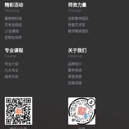
精彩活动
师资力量
Teaching
Through
暑期预科班
全职教师团队
艺考全程班
特邀艺术家
27全模拟
教学教研团队
定制化培养
专业课程
关于我们
Course
About us
专业介绍
品牌简介
九大专业
教学师资
报考方向
荣誉资质
往期讲座