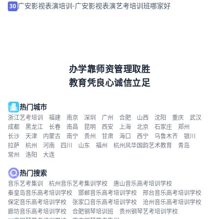
广安影视表演培训-广安影视表演艺考培训班哪家好
30
办学靠师资管理取胜
教育凭良心诚信立足
热门城市
浙江艺考培训
福建
南京
深圳
广州
合肥
山西
沈阳
重庆
武汉
成都
黑龙江
长春
南昌
昆明
西安
上海
北京
石家庄
郑州
长沙
天津
内蒙古
南宁
贵州
甘肃
海口
西宁
乌鲁木齐
银川
拉萨
杭州
河南
四川
山东
福州
杭州风华国韵艺术教育
青岛
常州
洛阳
大连
热门搜索
音乐艺考集训
杭州音乐艺考集训学校
唐山音乐高考培训学校
秦皇岛音乐高考培训学校
邯郸音乐高考培训学校
邢台音乐高考培训学校
保定音乐高考培训学校
张家口音乐高考培训学校
沧州音乐高考培训学校
廊坊音乐高考培训学校
合肥钢琴培训班
贵州钢琴艺考培训学校