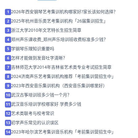
2026年西安钢琴艺考集训机构哪家好?家长该如何选择？
1
2025年杭州音乐类艺考集训机构「26届集训招生」
2
浙江大学2010年文艺特长生招生简章
3
郑州声乐课收费_郑州声乐培训班收费标准多少钱？
4
学钢琴乐理知识重要吗
5
怎样才能做到发音吐字清晰？
6
吉林师范大学2014年吉林省艺术类专业考试招生简章
7
2024济南声乐艺考集训机构推荐「考前集训营招生中」
8
2023年西安音乐集训机构（西安音乐集训哪里好）
9
武汉古筝培训班多少钱一个月？
10
武汉音乐培训学校哪家好 学费多少钱
11
艺术类联考与校考常识
12
初学声乐常见的认识误区
13
2023年哈尔滨艺考集训音乐机构「考前集训营招生中」
14