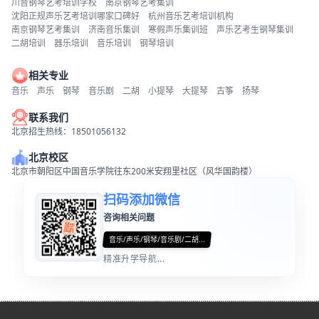
川音钢琴艺考培训学校
南京钢琴艺考集训
沈阳正规声乐艺考培训哪家口碑好
杭州音乐艺考培训机构
南京钢琴艺考集训
济南音乐集训
寒假声乐集训班
声乐艺考生钢琴集训
二胡培训
器乐培训
音乐培训
钢琴培训
相关专业
音乐
声乐
钢琴
音乐剧
二胡
小提琴
大提琴
古筝
扬琴
联系我们
北京招生热线：18501056132
北京校区
北京市朝阳区中国音乐学院往东200米安翔里社区（风华国韵楼）
扫码添加微信
咨询相关问题
音乐/声乐/钢琴/音乐剧/二胡...
精准升学导航...