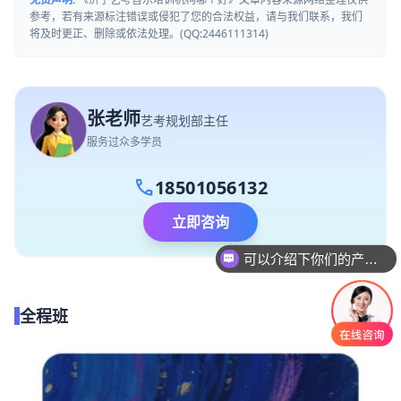
参考，若有来源标注错误或侵犯了您的合法权益，请与我们联系，我们
将及时更正、删除或依法处理。(QQ:2446111314)
张老师
艺考规划部主任
服务过众多学员
call
18501056132
立即咨询
可以介绍下你们的产品么
全程班