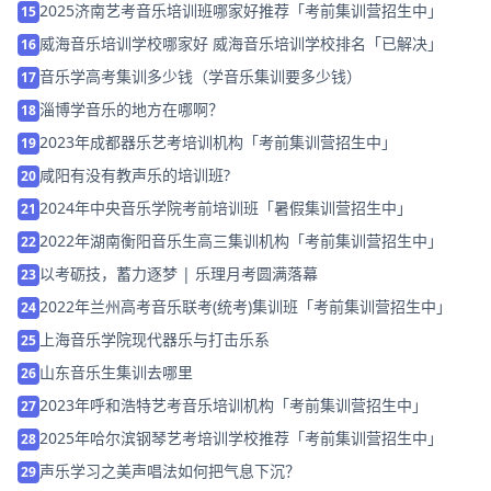
2025济南艺考音乐培训班哪家好推荐「考前集训营招生中」
15
威海音乐培训学校哪家好 威海音乐培训学校排名「已解决」
16
音乐学高考集训多少钱（学音乐集训要多少钱）
17
淄博学音乐的地方在哪啊？
18
2023年成都器乐艺考培训机构「考前集训营招生中」
19
咸阳有没有教声乐的培训班?
20
2024年中央音乐学院考前培训班「暑假集训营招生中」
21
2022年湖南衡阳音乐生高三集训机构「考前集训营招生中」
22
以考砺技，蓄力逐梦 | 乐理月考圆满落幕
23
2022年兰州高考音乐联考(统考)集训班「考前集训营招生中」
24
上海音乐学院现代器乐与打击乐系
25
山东音乐生集训去哪里
26
2023年呼和浩特艺考音乐培训机构「考前集训营招生中」
27
2025年哈尔滨钢琴艺考培训学校推荐「考前集训营招生中」
28
声乐学习之美声唱法如何把气息下沉？
29