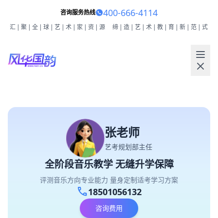
400-666-4114
咨询服务热线
汇|聚|全|球|艺|术|家|资|源
缔|造|艺|术|教|育|新|范|式
张老师
艺考规划部主任
全阶段音乐教学 无缝升学保障
评测音乐方向专业能力 量身定制适考学习方案
call
18501056132
咨询费用