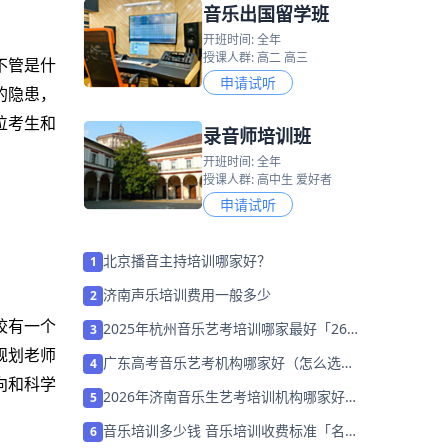
音乐出国留学班
开班时间: 全年
授课人群: 高二 高三
不管是什
申请试听
的隐患，
位考生和
录音师培训班
开班时间: 全年
授课人群: 高中生 爱好者
申请试听
北京播音主持培训哪家好？
1
济南声乐培训费用一般多少
2
校有一个
2025年杭州音乐艺考培训哪家最好「26
3
届集训招生中」
规划老师
广东高考音乐艺考机构哪家好（怎么选
4
择）
向和科学
2026年济南音乐生艺考培训机构哪家好?
5
家长该如何选择？
音乐培训多少钱 音乐培训收费标准「名师
6