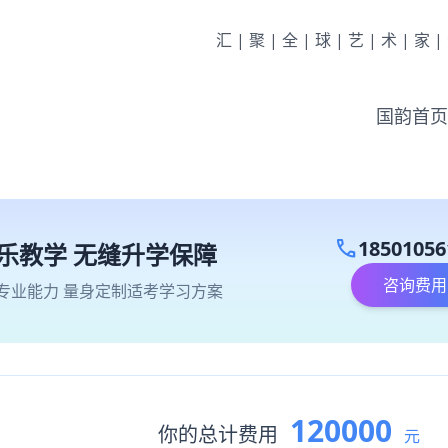
汇|聚|全|球|艺|术|家
国韵首页
call
18501056
乐教学 无缝升学保障
咨询费用
专业能力 量身定制适考学习方案
120000
你的总计费用
元