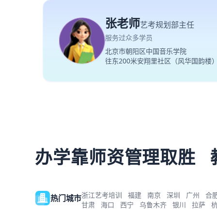
张老师
艺考规划部主任
服务过众多学员
北京市朝阳区中国音乐学院
往东200米安翔里社区（风华国韵楼
办学靠师资管理取胜
浙江艺考培训
福建
南京
深圳
广州
合
热门城市
甘肃
海口
西宁
乌鲁木齐
银川
拉萨