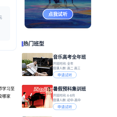
点我试听
元
热门班型
音乐高考全年班
开班时间: 全年
授课人群: 高二 高三
申请试听
暑假预科集训班
师学习至
开班时间: 6-8月
校哪家
授课人群: 初中-高中
申请试听