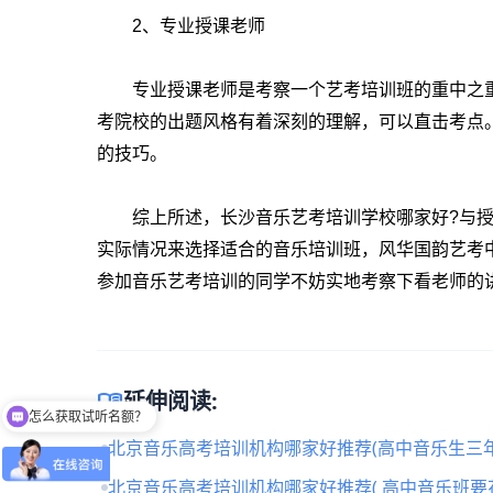
2
、专业授课老师
专业授课老师是考察一个艺考培训班的重中之重
考院校的出题风格有着深刻的理解，可以直击考点
的技巧。
综上所述，长沙音乐艺考培训学校哪家好
?
与
实际情况来选择适合的音乐培训班，风华国韵艺考
参加音乐艺考培训的同学不妨实地考察下看老师的
怎么获取试听名额？
menu_book
延伸阅读:
留下【姓名】 【微信】即获取免费试听名额
北京音乐高考培训机构哪家好推荐(高中音乐生三年
北京音乐高考培训机构哪家好推荐( 高中音乐班要