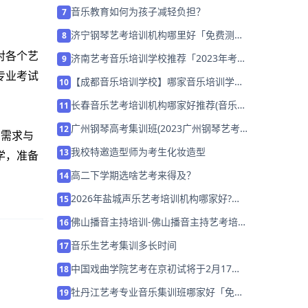
指导」
音乐教育如何为孩子减轻负担？
7
济宁钢琴艺考培训机构哪里好「免费测
8
评」
对各个艺
济南艺考音乐培训学校推荐「2023年考前
9
集训营招生中」
专业考试
【成都音乐培训学校】哪家音乐培训学校
10
教学比较好？
长春音乐艺考培训机构哪家好推荐(音乐艺
11
考培训班收费一般多少)
广州钢琴高考集训班(2023广州钢琴艺考
12
的需求与
专业培训机构招生)
我校特邀造型师为考生化妆造型
13
学，准备
高二下学期选啥艺考来得及？
14
2026年盐城声乐艺考培训机构哪家好?家
15
长该如何选择？
佛山播音主持培训-佛山播音主持艺考培训
16
班哪家好？
音乐生艺考集训多长时间
17
中国戏曲学院艺考在京初试将于2月17日
18
启动
牡丹江艺考专业音乐集训班哪家好「免费
19
试听」