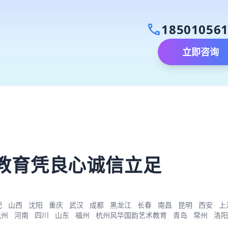
call
18501056
立即咨询
）
教育凭良心诚信立足
肥
山西
沈阳
重庆
武汉
成都
黑龙江
长春
南昌
昆明
西安
上
杭州
河南
四川
山东
福州
杭州风华国韵艺术教育
青岛
常州
洛阳