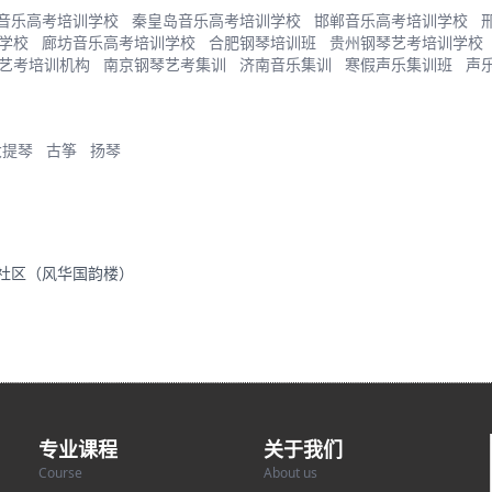
音乐高考培训学校
秦皇岛音乐高考培训学校
邯郸音乐高考培训学校
学校
廊坊音乐高考培训学校
合肥钢琴培训班
贵州钢琴艺考培训学校
艺考培训机构
南京钢琴艺考集训
济南音乐集训
寒假声乐集训班
声
大提琴
古筝
扬琴
里社区（风华国韵楼）
专业课程
关于我们
Course
About us