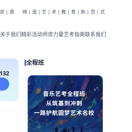
|资|源
缔|造|艺|术|教|育|新|范|式
关于我们
精彩活动
师资力量
艺考指南
联系我们
全程班
132