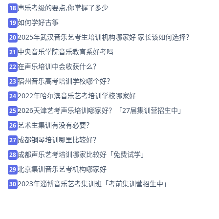
声乐考级的要点,你掌握了多少
18
如何学好古筝
19
2025年武汉音乐艺考生培训机构哪家好 家长该如何选择？
20
中央音乐学院音乐教育系好考吗
21
在声乐培训中会收获什么？
22
宿州音乐高考培训学校哪个好？
23
2022年哈尔滨音乐艺考培训学校哪家好
24
2026天津艺考声乐培训哪家好？「27届集训营招生中」
25
艺术生集训有没有必要？
26
成都钢琴培训哪里比较好？
27
成都声乐艺考培训哪家比较好「免费试学」
28
北京集训音乐艺考机构哪家好
29
2023年淄博音乐艺考集训班「考前集训营招生中」
30