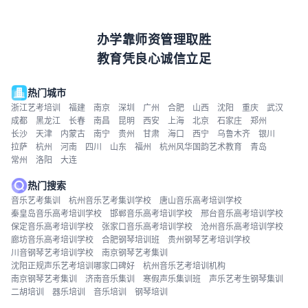
办学靠师资管理取胜
教育凭良心诚信立足
热门城市
浙江艺考培训
福建
南京
深圳
广州
合肥
山西
沈阳
重庆
武汉
成都
黑龙江
长春
南昌
昆明
西安
上海
北京
石家庄
郑州
长沙
天津
内蒙古
南宁
贵州
甘肃
海口
西宁
乌鲁木齐
银川
拉萨
杭州
河南
四川
山东
福州
杭州风华国韵艺术教育
青岛
常州
洛阳
大连
热门搜索
音乐艺考集训
杭州音乐艺考集训学校
唐山音乐高考培训学校
秦皇岛音乐高考培训学校
邯郸音乐高考培训学校
邢台音乐高考培训学校
保定音乐高考培训学校
张家口音乐高考培训学校
沧州音乐高考培训学校
廊坊音乐高考培训学校
合肥钢琴培训班
贵州钢琴艺考培训学校
川音钢琴艺考培训学校
南京钢琴艺考集训
沈阳正规声乐艺考培训哪家口碑好
杭州音乐艺考培训机构
南京钢琴艺考集训
济南音乐集训
寒假声乐集训班
声乐艺考生钢琴集训
二胡培训
器乐培训
音乐培训
钢琴培训