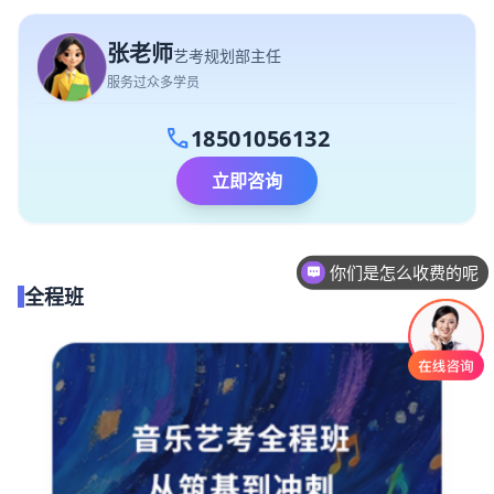
张老师
艺考规划部主任
服务过众多学员
call
18501056132
立即咨询
你们是怎么收费的呢
全程班