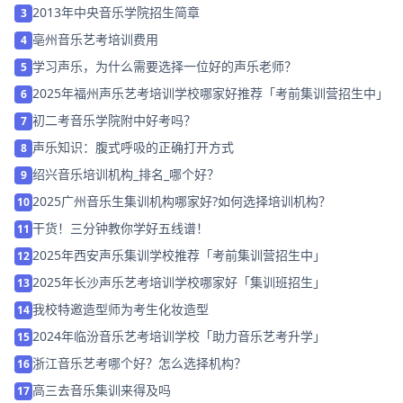
2013年中央音乐学院招生简章
3
亳州音乐艺考培训费用
4
学习声乐，为什么需要选择一位好的声乐老师？
5
2025年福州声乐艺考培训学校哪家好推荐「考前集训营招生中」
6
初二考音乐学院附中好考吗？
7
声乐知识：腹式呼吸的正确打开方式
8
绍兴音乐培训机构_排名_哪个好？
9
2025广州音乐生集训机构哪家好?如何选择培训机构？
10
干货！三分钟教你学好五线谱！
11
2025年西安声乐集训学校推荐「考前集训营招生中」
12
2025年长沙声乐艺考培训学校哪家好「集训班招生」
13
我校特邀造型师为考生化妆造型
14
2024年临汾音乐艺考培训学校「助力音乐艺考升学」
15
浙江音乐艺考哪个好？怎么选择机构？
16
高三去音乐集训来得及吗
17