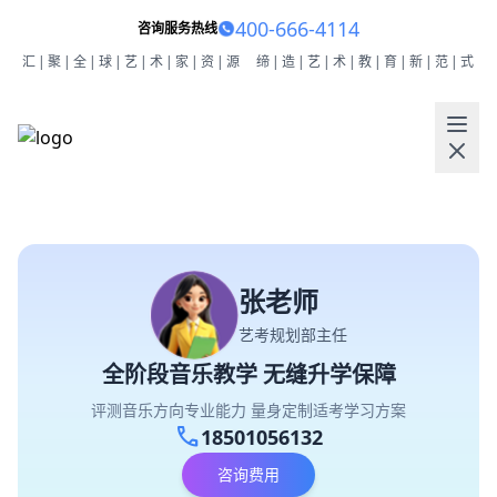
400-666-4114
咨询服务热线
汇|聚|全|球|艺|术|家|资|源
缔|造|艺|术|教|育|新|范|式
张老师
艺考规划部主任
全阶段音乐教学 无缝升学保障
评测音乐方向专业能力 量身定制适考学习方案
call
18501056132
咨询费用