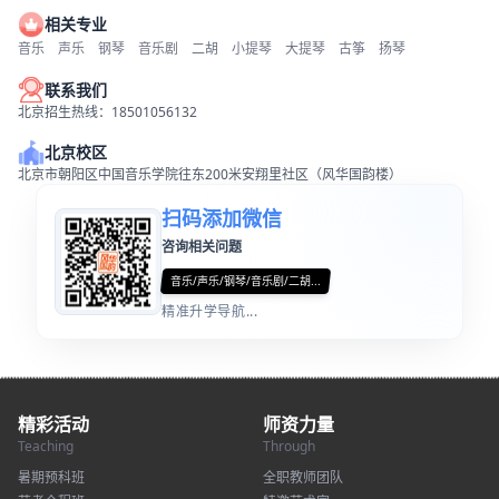
相关专业
音乐
声乐
钢琴
音乐剧
二胡
小提琴
大提琴
古筝
扬琴
联系我们
北京招生热线：18501056132
北京校区
北京市朝阳区中国音乐学院往东200米安翔里社区（风华国韵楼）
扫码添加微信
咨询相关问题
音乐/声乐/钢琴/音乐剧/二胡...
精准升学导航...
精彩活动
师资力量
Teaching
Through
暑期预科班
全职教师团队