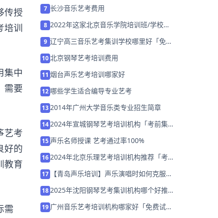
集训营招生中」
长沙音乐艺考费用
7
够传授
2022年这家北京音乐学院培训班/学校
8
考培训
「免费试听」
辽宁高三音乐艺考集训学校哪里好「免费
9
试听」
北京钢琴艺考培训费用
10
用集中
烟台声乐艺考培训哪家好
11
，需要
哪些学生适合编导专业艺考
12
2014年广州大学音乐类专业招生简章
13
2024年宣城钢琴艺考培训机构「考前集训
14
筝艺考
营招生中」
声乐名师授课 艺考通过率100%
15
良好的
2024年北京乐理艺考培训机构推荐「考前
16
训教育
集训营招生中」
【青岛声乐培训】声乐演唱时如何克服舞
17
台恐惧？
2025年沈阳钢琴艺考集训机构哪个好推荐
18
「26届集训招生」
广州音乐艺考培训机构哪家好「免费试
际需
19
听」