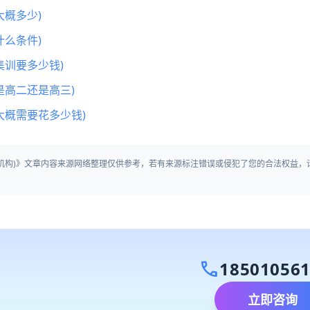
概多少)
么条件)
集训要多少钱)
是高二还是高三)
大概需要花多少钱)
训机构)》文章内容来源网络整理仅供参考，若有来源标注错误或侵犯了您的合法权益，
call
18501056
立即咨询