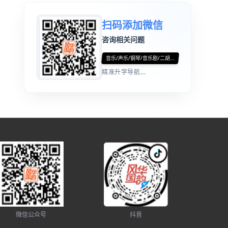
扫码添加微信
咨询相关问题
音乐/声乐/钢琴/音乐剧/二胡...
精准升学导航...
微信公众号
抖音