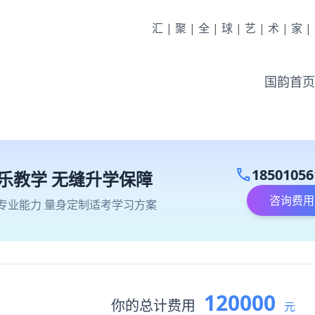
汇|聚|全|球|艺|术|家
国韵首页
call
18501056
乐教学 无缝升学保障
咨询费用
专业能力 量身定制适考学习方案
120000
你的总计费用
元