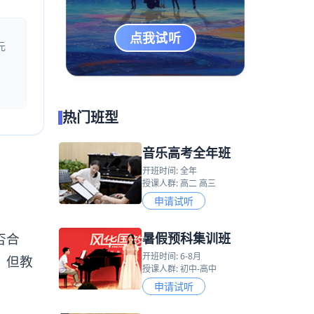
点我试听
元
热门班型
音乐高考全年班
开班时间: 全年
授课人群: 高二 高三
申请试听
暑假预科集训班
否合
开班时间: 6-8月
，但教
授课人群: 初中-高中
申请试听