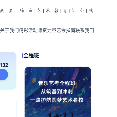
|资|源
缔|造|艺|术|教|育|新|范|式
关于我们
精彩活动
师资力量
艺考指南
联系我们
全程班
132