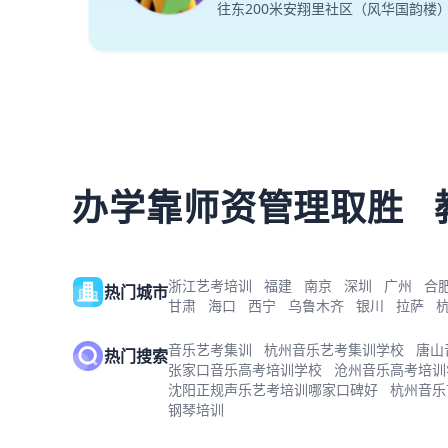
往东200米安翔里社区（风华国韵楼
办学靠师资管理取胜
浙江艺考培训
福建
南京
深圳
广州
合
热门城市
甘肃
海口
西宁
乌鲁木齐
银川
拉萨
音乐艺考集训
杭州音乐艺考集训学校
唐山
热门搜索
张家口音乐高考培训学校
沧州音乐高考培训
沈阳正规声乐艺考培训哪家口碑好
杭州音乐
钢琴培训