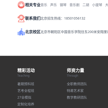
相关专业
音乐
声乐
钢琴
音乐剧
二胡
小提琴
联系我们
北京招生热线：18501056132
北京校区
北京市朝阳区中国音乐学院往东200米安翔
精彩活动
师资力量
Teaching
Through
暑期预科班
全职教师团队
艺考全程班
特邀艺术家
27全模拟
教学教研团队
定制化培养