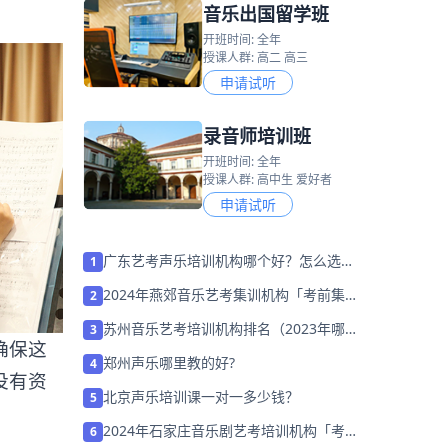
音乐出国留学班
开班时间: 全年
授课人群: 高二 高三
申请试听
录音师培训班
开班时间: 全年
授课人群: 高中生 爱好者
申请试听
广东艺考声乐培训机构哪个好？怎么选
1
择？
2024年燕郊音乐艺考集训机构「考前集训
2
营招生中」
苏州音乐艺考培训机构排名（2023年哪家
3
确保这
好）
郑州声乐哪里教的好?
4
没有资
北京声乐培训课一对一多少钱？
5
2024年石家庄音乐剧艺考培训机构「考前
6