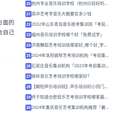
杭州专业音乐培训学校（杭州比较好的音
20
乐培训机构）
高中艺考学音乐大概要花多少钱
21
方面的
2022年山东青岛音乐统考集训班「考前集
22
训营招生中」
合自己
福州音乐培训学校哪个好「免费试学」
23
济南舞蹈艺考培训班哪家好_哪个好_学费
24
多少？
2024年洛阳钢琴艺考培训机构「考前集训
25
营招生中」
石家庄音乐集训机构「2023年考前集训营
26
招生中」
铁岭音乐艺考培训学校哪家好？
27
【朝阳声乐培训班】声乐培训的小窍门有
28
哪些？
终于知道合肥音乐艺考培训学校哪家最好
29
了
2024年重庆音乐艺考集训机构推荐「暑假
30
集训营招生中」