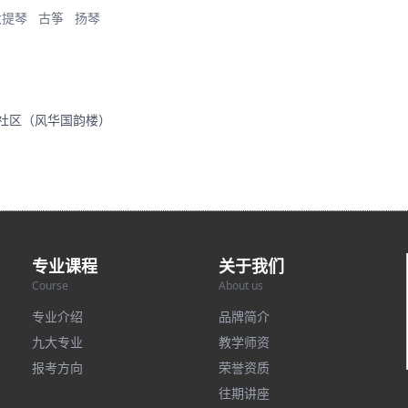
大提琴
古筝
扬琴
里社区（风华国韵楼）
专业课程
关于我们
Course
About us
专业介绍
品牌简介
九大专业
教学师资
报考方向
荣誉资质
往期讲座