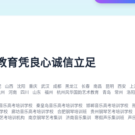
）
教育凭良心诚信立足
肥
山西
沈阳
重庆
武汉
成都
黑龙江
长春
南昌
昆明
西安
上
杭州
河南
四川
山东
福州
杭州风华国韵艺术教育
青岛
常州
洛阳
音乐高考培训学校
秦皇岛音乐高考培训学校
邯郸音乐高考培训学校
学校
廊坊音乐高考培训学校
合肥钢琴培训班
贵州钢琴艺考培训学校
艺考培训机构
南京钢琴艺考集训
济南音乐集训
寒假声乐集训班
声