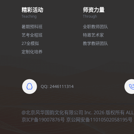
精彩活动
师资力量
Teaching
Through
暑期预科班
全职教师团队
艺考全程班
特邀艺术家
27全模拟
教学教研团队
定制化培养
QQ: 2446111314
@北京风华国韵文化有限公司 Inc. 2026 版权所有 ALL R
京ICP备19007876号
京公网安备11010502058195号