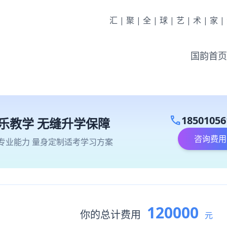
汇|聚|全|球|艺|术|家
国韵首页
call
18501056
乐教学 无缝升学保障
咨询费用
专业能力 量身定制适考学习方案
120000
你的总计费用
元