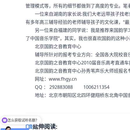
管理模式等，所有的细节都做到了高度的专业。笔
一位来自湖南的家长说:我们大老远带孩子找老
有多年高三辅导经验的老师辅导孩子的文化课，“最
另一位来自福建的同学说：我是推荐来国韵学习的,
了中国音乐学院”，其实，我也很喜欢国韵的这种
北京国韵之音教育中心
辅导所针对的报考专业方向：全国各大院校音
北京国韵之音教育中心2010届音乐高考直通车报名专线：
北京国韵之音教育中心孙秀苇声乐大师班报名专线：010-
网址：
www.fhgy.cn
QQ ： 292883088 1006211354
地址：北京市朝阳区北四环健翔桥东北角中国音乐
怎么获取试听名额？
menu_book
延伸阅读:
留下【姓名】 【微信】即获取免费试听名额