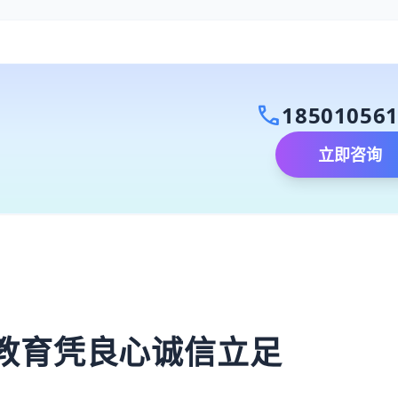
call
18501056
立即咨询
）
教育凭良心诚信立足