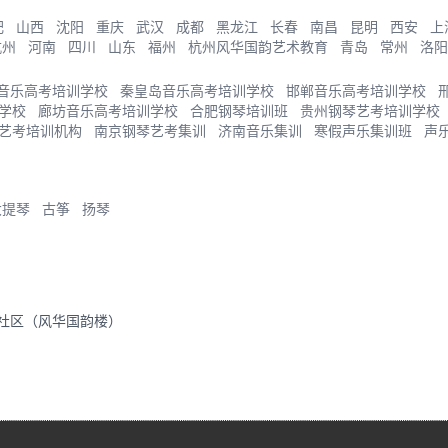
肥
山西
沈阳
重庆
武汉
成都
黑龙江
长春
南昌
昆明
西安
上
杭州
河南
四川
山东
福州
杭州风华国韵艺术教育
青岛
常州
洛阳
音乐高考培训学校
秦皇岛音乐高考培训学校
邯郸音乐高考培训学校
学校
廊坊音乐高考培训学校
合肥钢琴培训班
贵州钢琴艺考培训学校
艺考培训机构
南京钢琴艺考集训
济南音乐集训
寒假声乐集训班
声
大提琴
古筝
扬琴
里社区（风华国韵楼）