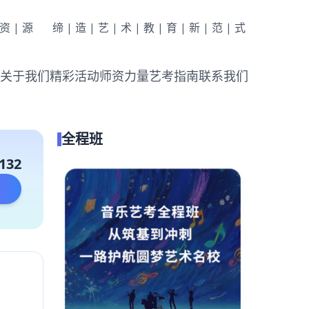
|资|源
缔|造|艺|术|教|育|新|范|式
关于我们
精彩活动
师资力量
艺考指南
联系我们
全程班
132