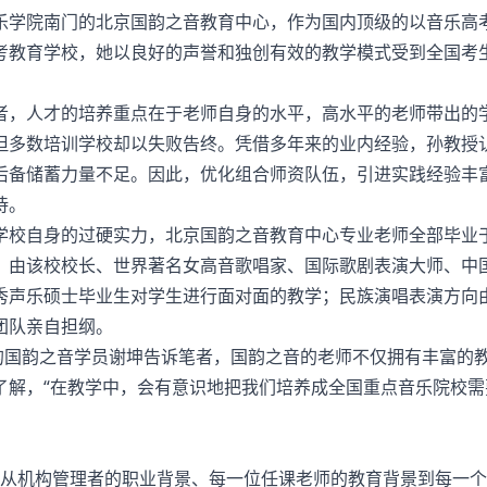
学院南门的北京国韵之音教育中心，作为国内顶级的以音乐高
考教育学校，她以良好的声誉和独创有效的教学模式受到全国考
，人才的培养重点在于老师自身的水平，高水平的老师带出的
但多数培训学校却以失败告终。凭借多年来的业内经验，孙教授
后备储蓄力量不足。因此，优化组合师资队伍，引进实践经验丰
待。
校自身的过硬实力，北京国韵之音教育中心专业老师全部毕业
，由该校校长、世界著名女高音歌唱家、国际歌剧表演大师、中
秀声乐硕士毕业生对学生进行面对面的教学；民族演唱表演方向
团队亲自担纲。
国韵之音学员谢坤告诉笔者，国韵之音的老师不仅拥有丰富的
了解，“在教学中，会有意识地把我们培养成全国重点音乐院校需
从机构管理者的职业背景、每一位任课老师的教育背景到每一个