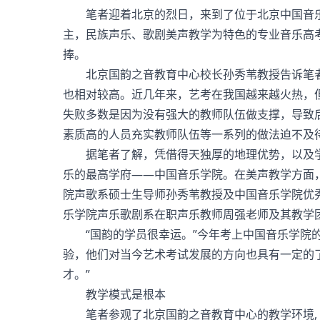
笔者迎着北京的烈日，来到了位于北京中国音乐
主，民族声乐、歌剧美声教学为特色的专业音乐高
捧。
北京国韵之音教育中心校长孙秀苇教授告诉笔者
也相对较高。近几年来，艺考在我国越来越火热，
失败多数是因为没有强大的教师队伍做支撑，导致
素质高的人员充实教师队伍等一系列的做法迫不及
据笔者了解，凭借得天独厚的地理优势，以及学
乐的最高学府——中国音乐学院。在美声教学方面
院声歌系硕士生导师孙秀苇教授及中国音乐学院优
乐学院声乐歌剧系在职声乐教师周强老师及其教学
“国韵的学员很幸运。”今年考上中国音乐学院的
验，他们对当今艺术考试发展的方向也具有一定的
才。”
教学模式是根本
笔者参观了北京国韵之音教育中心的教学环境, 