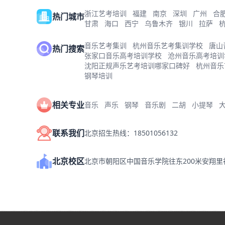
浙江艺考培训
福建
南京
深圳
广州
合
热门城市
甘肃
海口
西宁
乌鲁木齐
银川
拉萨
音乐艺考集训
杭州音乐艺考集训学校
唐山
热门搜索
张家口音乐高考培训学校
沧州音乐高考培训
沈阳正规声乐艺考培训哪家口碑好
杭州音乐
钢琴培训
相关专业
音乐
声乐
钢琴
音乐剧
二胡
小提琴
联系我们
北京招生热线：18501056132
北京校区
北京市朝阳区中国音乐学院往东200米安翔