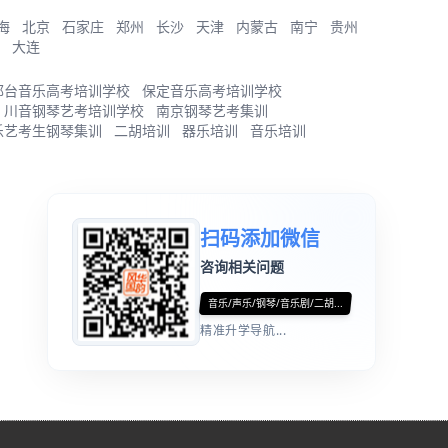
海
北京
石家庄
郑州
长沙
天津
内蒙古
南宁
贵州
大连
邢台音乐高考培训学校
保定音乐高考培训学校
川音钢琴艺考培训学校
南京钢琴艺考集训
乐艺考生钢琴集训
二胡培训
器乐培训
音乐培训
扫码添加微信
咨询相关问题
音乐/声乐/钢琴/音乐剧/二胡...
精准升学导航...