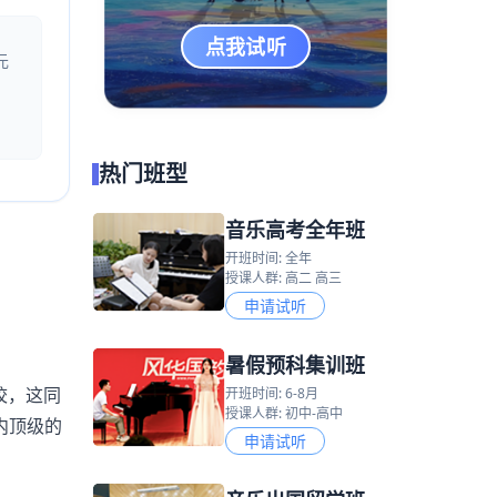
点我试听
元
热门班型
音乐高考全年班
开班时间: 全年
授课人群: 高二 高三
申请试听
暑假预科集训班
校，这同
开班时间: 6-8月
授课人群: 初中-高中
内顶级的
申请试听