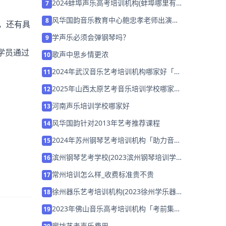
2024蚌埠声乐高考培训机构(蚌埠哪里有
7
教声乐的)
风华国韵音乐教育中心鲍忠孝老师出演男
8
，还有具
一号阿尔弗莱德
学声乐必须会弹钢琴吗？
。
9
学员通过
歌声中思乡情更浓
10
2024年武汉音乐艺考培训机构哪家好「集
11
训营招生中」
2025年山西太原艺考音乐培训学校哪家好
12
推荐「考前集训营招生」
河南声乐培训学校哪家好
13
风华国韵针对2013年艺考推荐课程
14
2024年苏州钢琴艺考培训机构「助力音乐
15
艺考升学」
滨州钢琴艺考学校(2023滨州钢琴培训学
16
校哪家好)
常州培训怎么样_收费标准贵不贵
17
徐州器乐艺考培训机构(2023徐州学乐器
18
最好的地方)
2023年佛山音乐高考培训机构「考前集训
19
营招生中」
廊坊艺考声乐费用