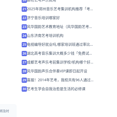
20
2025年郑州音乐艺考集训机构推荐「考前
21
集训营招生中」
济宁音乐培训哪家好
22
风华国韵艺术教育地址（风华国韵艺考中
23
心地址）
山东济南艺考培训机构
24
电视编导好就业吗,哪家培训班通过率比较
25
高
湖北高考音乐集训大概多少钱「免费试
26
学」
成都艺考声乐考前集训学校/机构哪个好
27
「免费试听」
风华国韵声乐合伴奏VIP课即日起开设
28
喜报！2014年艺考，我校共有96人通过
29
全国重点音乐院校专业考试
艺考生学会自我治愈是生活的必修课
30
将及时