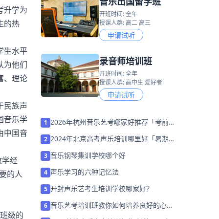
音乐出国留学班
考升学为
开班时间: 全年
生的热
授课人群: 高二 高三
申请试听
学生水平
录音师培训班
认为他们
开班时间: 全年
富、理论
授课人群: 高中生 爱好者
申请试听
于民族声
国音乐学
2026年杭州音乐艺考哪家好推荐「考前集
1
由中国音
训营招生」
2024年北京高考声乐培训哪里好「暑期集
2
训营招生中」
音乐钢琴集训学校哪个好
3
教学经
声乐学习的六种记忆法
4
要的人
开封声乐艺考生培训学校哪家好？
5
音乐艺考培训班教你如何培养良好的心理
6
班级的
素质