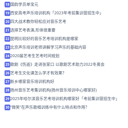
国韵学员单宝元
18
西安高考声乐培训机构「2023年考前集训营招生中」
19
四大战术教你轻松应对音乐艺考
20
选择艺考表演,形体很重要
21
昆明比较好的音乐艺考培训机构是哪家
22
北京声乐培训老师讲解学习声乐的基础内容
23
2020届艺考生艺考时间规划
24
歌剧《伤逝》走进张家口 以歌剧艺术助力2022冬奥会
25
艺考生文化课怎么学才有效果？
26
新乡哪家音乐培训机构好
27
扬州音乐艺考集训机构(扬州音乐培训中心哪家好)
28
2025年哈尔滨音乐艺考培训机构哪家好「考前集训营招生中」
29
“微笑”在声乐歌唱训练中有什么特点和作用？
30