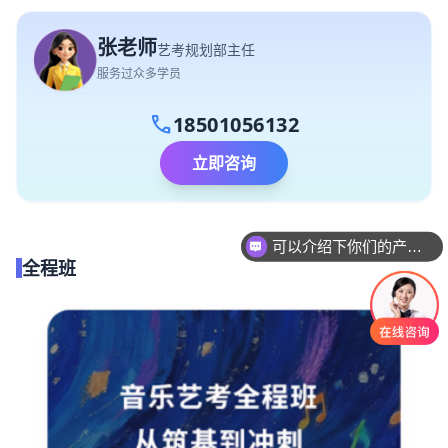
张老师
艺考规划部主任
服务过众多学员
call
18501056132
立即咨询
可以介绍下你们的产品么
全程班