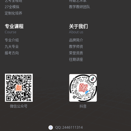
艺考全程班
特邀艺术家
27全模拟
教学教研团队
定制化培养
专业课程
关于我们
Course
About us
专业介绍
品牌简介
九大专业
教学师资
报考方向
荣誉资质
往期讲座
微信公众号
抖音
QQ: 2446111314