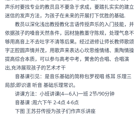
声乐时要找专业的教员且不要急于求成，要踏扎实实的建立
迷信的发声方法，为孩子在未来的开展打下优胜的基础.
教员以深化浅出教授教化言语传授声乐的入门技能，并
依据孩子的嗓音天然条件，因材施教墨守陈规，处理气息不
够用高音上不去吐字不清等后果。经过进修让师长教师歌颂
字正腔圆声情并茂，用歌声来表达心坎思维情绪、熏陶情操
提高综合本质，可以参与高考中考，黉舍的合唱、合唱演
出,充沛展现孩子的艺术才干
音基课引见：是音乐基础的简称包罗视唱 练耳 乐理三
局部;即识谱 听音 基础乐理常识。
讲课方法：小班讲课(4—6人)一班 2节/90分钟
音基课 :周六下午 2-4点 4-6点
下图 王苏芬传授为孩子们作声乐讲座