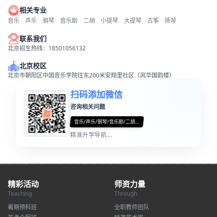
相关专业
音乐
声乐
钢琴
音乐剧
二胡
小提琴
大提琴
古筝
扬琴
联系我们
北京招生热线：18501056132
北京校区
北京市朝阳区中国音乐学院往东200米安翔里社区（风华国韵楼）
扫码添加微信
咨询相关问题
音乐/声乐/钢琴/音乐剧/二胡...
精准升学导航...
精彩活动
师资力量
Teaching
Through
暑期预科班
全职教师团队