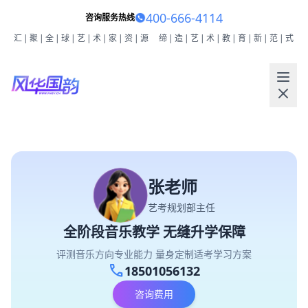
400-666-4114
咨询服务热线
汇|聚|全|球|艺|术|家|资|源
缔|造|艺|术|教|育|新|范|式
张老师
艺考规划部主任
全阶段音乐教学 无缝升学保障
评测音乐方向专业能力 量身定制适考学习方案
call
18501056132
咨询费用