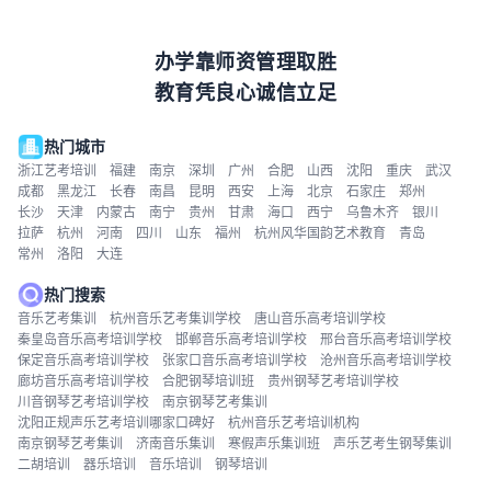
办学靠师资管理取胜
教育凭良心诚信立足
热门城市
浙江艺考培训
福建
南京
深圳
广州
合肥
山西
沈阳
重庆
武汉
成都
黑龙江
长春
南昌
昆明
西安
上海
北京
石家庄
郑州
长沙
天津
内蒙古
南宁
贵州
甘肃
海口
西宁
乌鲁木齐
银川
拉萨
杭州
河南
四川
山东
福州
杭州风华国韵艺术教育
青岛
常州
洛阳
大连
热门搜索
音乐艺考集训
杭州音乐艺考集训学校
唐山音乐高考培训学校
秦皇岛音乐高考培训学校
邯郸音乐高考培训学校
邢台音乐高考培训学校
保定音乐高考培训学校
张家口音乐高考培训学校
沧州音乐高考培训学校
廊坊音乐高考培训学校
合肥钢琴培训班
贵州钢琴艺考培训学校
川音钢琴艺考培训学校
南京钢琴艺考集训
沈阳正规声乐艺考培训哪家口碑好
杭州音乐艺考培训机构
南京钢琴艺考集训
济南音乐集训
寒假声乐集训班
声乐艺考生钢琴集训
二胡培训
器乐培训
音乐培训
钢琴培训