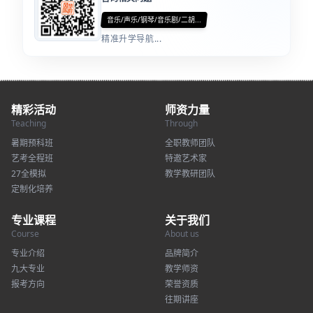
音乐/声乐/钢琴/音乐剧/二胡...
精准升学导航...
精彩活动
师资力量
Teaching
Through
暑期预科班
全职教师团队
艺考全程班
特邀艺术家
27全模拟
教学教研团队
定制化培养
专业课程
关于我们
Course
About us
专业介绍
品牌简介
九大专业
教学师资
报考方向
荣誉资质
往期讲座