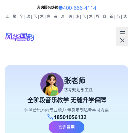
400-666-4114
咨询服务热线
汇|聚|全|球|艺|术|家|资|源
缔|造|艺|术|教|育|新|范|式
张老师
艺考规划部主任
全阶段音乐教学 无缝升学保障
评测音乐方向专业能力 量身定制适考学习方案
call
18501056132
咨询费用