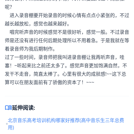
呢？
进入录音棚要开始录音的时候心情有点点小紧张的，不过
越长越放松，感觉也越来越好。
唱完听声音的时候感觉不是很好听，感觉一般。不过录音
师是还没有进行任何后期处理所以不用着急。于是我就在等
着录音师为我后期制作。
过了一些时间，录音师把我叫进录音棚让我再听声音，哇
塞！~听起来比之前还太多了。感觉声音更加饱满自然，不
发干不走音，简直太棒了。心里有很大的成就感!~~这下总
算可以在朋友面前有了骄傲的资本了！~~~
menu_book
延伸阅读:
北京音乐高考培训机构哪家好推荐(高中音乐生三年总费
用)