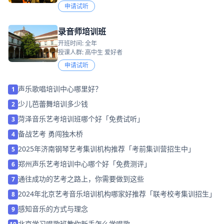
申请试听
录音师培训班
开班时间: 全年
授课人群: 高中生 爱好者
申请试听
声乐歌唱培训中心哪里好？
1
少儿芭蕾舞培训多少钱
2
菏泽音乐艺考培训班哪个好「免费试听」
3
备战艺考 勇闯独木桥
4
2025年济南钢琴艺考集训机构推荐「考前集训营招生中」
5
郑州声乐艺考培训中心哪个好「免费测评」
6
通往成功的艺考之路上，你需要做到这些
7
2024年北京艺考音乐培训机构哪家好推荐「联考校考集训招生」
8
感知音乐的方式与理念
9
北京学习唱歌班教你新手怎么学唱歌