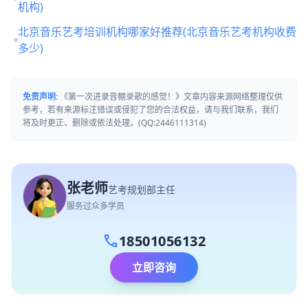
机构)
北京音乐艺考培训机构哪家好推荐(北京音乐艺考机构收费
多少)
免责声明:
《第一次进录音棚录歌的感觉！》文章内容来源网络整理仅供
参考，若有来源标注错误或侵犯了您的合法权益，请与我们联系，我们
将及时更正、删除或依法处理。(QQ:2446111314)
张老师
艺考规划部主任
服务过众多学员
call
18501056132
立即咨询