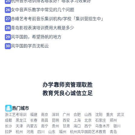
杭州音乐培训排名哪家好？哪家学习效果好
25
女中音声乐教学中常见的几个问题
26
赤峰艺考考前音乐集训机构/学校「集训营招生中」
27
青岛影视表演培训费用大概是多少
28
风华国韵，希望扬帆的地方
29
风华国韵学员沈柘云
30
办学靠师资管理取胜
教育凭良心诚信立足
热门城市
浙江艺考培训
福建
南京
深圳
广州
合肥
山西
沈阳
重庆
武汉
成都
黑龙江
长春
南昌
昆明
西安
上海
北京
石家庄
郑州
长沙
天津
内蒙古
南宁
贵州
甘肃
海口
西宁
乌鲁木齐
银川
拉萨
杭州
河南
四川
山东
福州
杭州风华国韵艺术教育
青岛