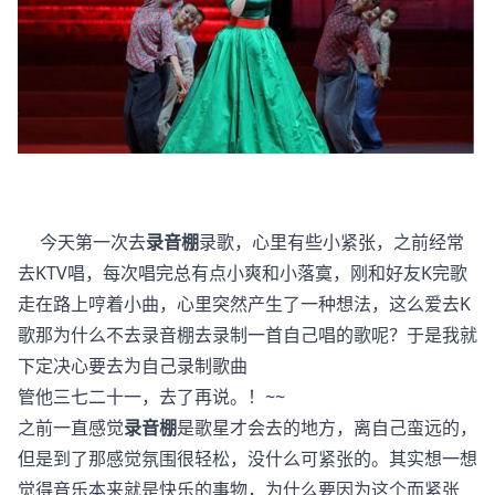
今天第一次去
录音棚
录歌，心里有些小紧张，之前经常
去KTV唱，每次唱完总有点小爽和小落寞，刚和好友K完歌
走在路上哼着小曲，心里突然产生了一种想法，这么爱去K
歌那为什么不去录音棚去录制一首自己唱的歌呢？于是我就
下定决心要去为自己录制歌曲
管他三七二十一，去了再说。！~~
之前一直感觉
录音棚
是歌星才会去的地方，离自己蛮远的，
但是到了那感觉氛围很轻松，没什么可紧张的。其实想一想
觉得音乐本来就是快乐的事物，为什么要因为这个而紧张