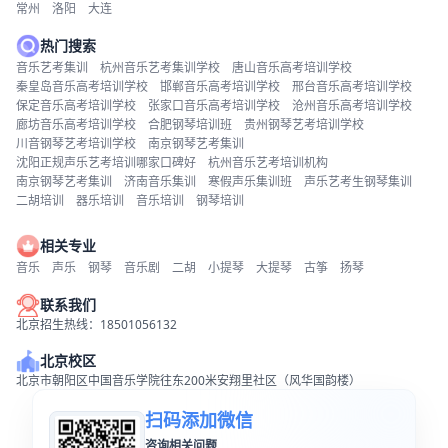
常州
洛阳
大连
热门搜索
音乐艺考集训
杭州音乐艺考集训学校
唐山音乐高考培训学校
秦皇岛音乐高考培训学校
邯郸音乐高考培训学校
邢台音乐高考培训学校
保定音乐高考培训学校
张家口音乐高考培训学校
沧州音乐高考培训学校
廊坊音乐高考培训学校
合肥钢琴培训班
贵州钢琴艺考培训学校
川音钢琴艺考培训学校
南京钢琴艺考集训
沈阳正规声乐艺考培训哪家口碑好
杭州音乐艺考培训机构
南京钢琴艺考集训
济南音乐集训
寒假声乐集训班
声乐艺考生钢琴集训
二胡培训
器乐培训
音乐培训
钢琴培训
相关专业
音乐
声乐
钢琴
音乐剧
二胡
小提琴
大提琴
古筝
扬琴
联系我们
北京招生热线：18501056132
北京校区
北京市朝阳区中国音乐学院往东200米安翔里社区（风华国韵楼）
扫码添加微信
咨询相关问题