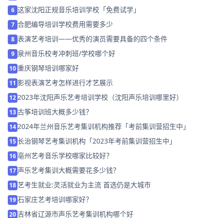
这家沈阳正规音乐培训学校「免费试学」
6
合肥编导培训学校费用需要多少
7
表演艺考培训——优秀的演员需要具备的四个条件
8
泉州音乐校考冲刺班/学校哪个好
9
重庆钢琴培训哪家好
10
影视表演艺考怎样进行才艺展示
11
2023年沈阳声乐艺考培训学校（沈阳声乐培训哪里好）
12
古筝培训班大概多少钱？
13
2024年兰州音乐艺考集训机构推荐「考前集训营招生中」
14
长治钢琴艺考集训机构「2023年考前集训营招生中」
15
亳州艺考音乐学校哪家比较好？
16
声乐艺考集训大概需要花多少钱？
17
艺考生就业:灵活就业为主流 首选仍是大城市
18
石家庄艺考培训哪家好？
19
吉林省辽源市声乐艺考集训机构哪个好
20