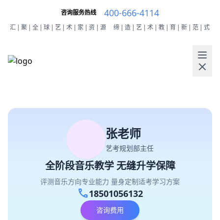
400-666-4114
咨询服务热线
汇|聚|全|球|艺|术|家|资|源
缔|造|艺|术|教|育|新|范|式
张老师
艺考规划部主任
全阶段音乐教学 无缝升学保障
评测音乐方向专业能力 量身定制适考学习方案
call
18501056132
咨询费用