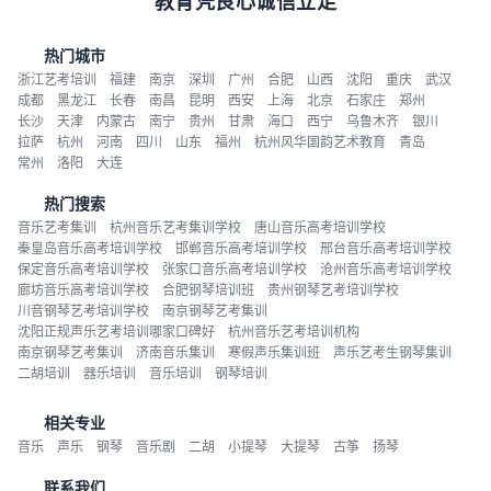
教育凭良心诚信立足
热门城市
浙江艺考培训
福建
南京
深圳
广州
合肥
山西
沈阳
重庆
武汉
成都
黑龙江
长春
南昌
昆明
西安
上海
北京
石家庄
郑州
长沙
天津
内蒙古
南宁
贵州
甘肃
海口
西宁
乌鲁木齐
银川
拉萨
杭州
河南
四川
山东
福州
杭州风华国韵艺术教育
青岛
常州
洛阳
大连
热门搜索
音乐艺考集训
杭州音乐艺考集训学校
唐山音乐高考培训学校
秦皇岛音乐高考培训学校
邯郸音乐高考培训学校
邢台音乐高考培训学校
保定音乐高考培训学校
张家口音乐高考培训学校
沧州音乐高考培训学校
廊坊音乐高考培训学校
合肥钢琴培训班
贵州钢琴艺考培训学校
川音钢琴艺考培训学校
南京钢琴艺考集训
沈阳正规声乐艺考培训哪家口碑好
杭州音乐艺考培训机构
南京钢琴艺考集训
济南音乐集训
寒假声乐集训班
声乐艺考生钢琴集训
二胡培训
器乐培训
音乐培训
钢琴培训
相关专业
音乐
声乐
钢琴
音乐剧
二胡
小提琴
大提琴
古筝
扬琴
联系我们