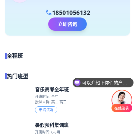
call
18501056132
立即咨询
全程班
点我试听
热门班型
可以介绍下你们的产品么
你们是怎么收费的呢
音乐高考全年班
开班时间: 全年
授课人群: 高二 高三
申请试听
暑假预科集训班
开班时间: 6-8月