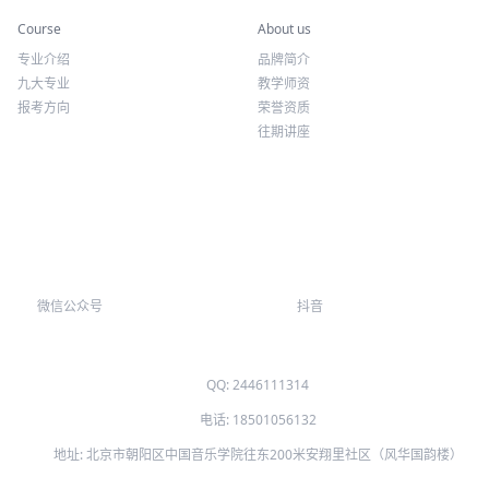
专业课程
关于我们
Course
About us
专业介绍
品牌简介
九大专业
教学师资
报考方向
荣誉资质
往期讲座
微信公众号
抖音
QQ: 2446111314
电话: 18501056132
地址: 北京市朝阳区中国音乐学院往东200米安翔里社区（风华国韵楼）