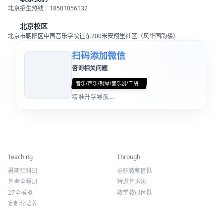
北京招生热线：18501056132
北京校区
北京市朝阳区中国音乐学院往东200米安翔里社区（风华国韵楼）
扫码添加微信
咨询相关问题
音乐/声乐/钢琴/音乐剧/二胡...
精准升学导航...
精彩活动
师资力量
Teaching
Through
暑期预科班
全职教师团队
艺考全程班
特邀艺术家
27全模拟
教学教研团队
定制化培养