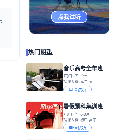
点我试听
元
热门班型
音乐高考全年班
开班时间: 全年
授课人群: 高二 高三
申请试听
暑假预科集训班
开班时间: 6-8月
授课人群: 初中-高中
申请试听