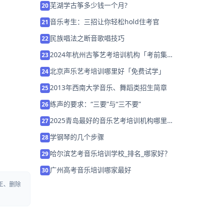
芜湖学古筝多少钱一个月?
20
音乐考生：三招让你轻松hold住考官
21
民族唱法之断音歌唱技巧
22
2024年杭州古筝艺考培训机构「考前集训
23
营招生中」
北京声乐艺考培训哪里好「免费试学」
24
2013年西南大学音乐、舞蹈类招生简章
25
练声的要求：“三要”与“三不要”
26
2025青岛最好的音乐艺考培训机构哪里
27
好?如何选择培训机构？
学钢琴的几个步骤
28
哈尔滨艺考音乐培训学校_排名_哪家好？
29
广州高考音乐培训哪家最好
30
正、删除