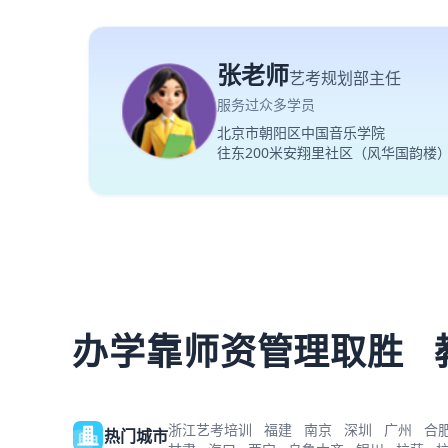
张老师
艺考规划部主任
服务过众多学员
北京市朝阳区中国音乐学院
往东200米安翔里社区（风华国韵楼
办学靠师资管理取胜
浙江艺考培训
福建
南京
深圳
广州
合
热门城市