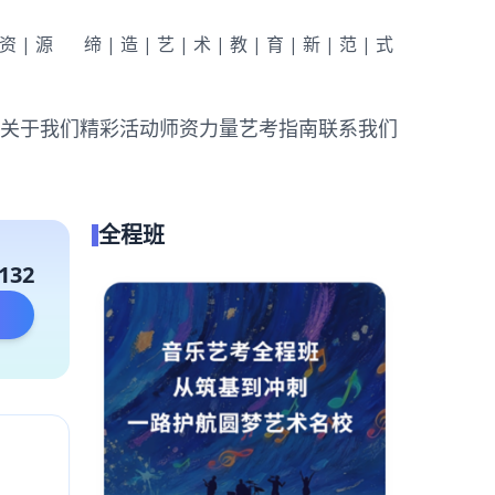
|资|源
缔|造|艺|术|教|育|新|范|式
关于我们
精彩活动
师资力量
艺考指南
联系我们
全程班
132