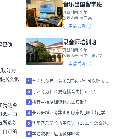
音乐出国留学班
开班时间: 全年
授课人群: 高二 高三
申请试听
录音师培训班
早已确
开班时间: 全年
授课人群: 高中生 爱好者
申请试听
录取分为
是根据文化
学声乐多年，竟不知“轻声唱”可以解决发
1
声弊病
考艺考为什么要选播音主持专业？
2
播音主持培训资料怎么获取？
3
和猜测今
长沙舞蹈艺考集训班哪家好_哪个好_学费
4
机会。由
多少？
告所选院
沈阳音乐学院古筝集训（2023年怎么选择
5
培训班）
据自己的
学唱歌我们应该这样呼吸
6