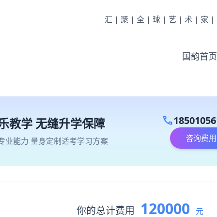
汇|聚|全|球|艺|术|家
国韵首页
call
18501056
乐教学 无缝升学保障
咨询费用
专业能力 量身定制适考学习方案
120000
你的总计费用
元