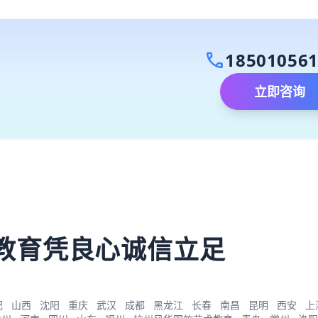
call
18501056
立即咨询
）
教育凭良心诚信立足
肥
山西
沈阳
重庆
武汉
成都
黑龙江
长春
南昌
昆明
西安
上