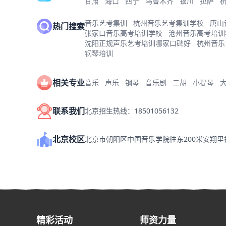
甘肃
海口
西宁
乌鲁木齐
银川
拉萨
音乐艺考集训
杭州音乐艺考集训学校
唐山
热门搜索
张家口音乐高考培训学校
沧州音乐高考培训
沈阳正规声乐艺考培训哪家口碑好
杭州音乐
钢琴培训
相关专业
音乐
声乐
钢琴
音乐剧
二胡
小提琴
联系我们
北京招生热线：18501056132
北京校区
北京市朝阳区中国音乐学院往东200米安翔
精彩活动
师资力量