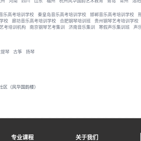
杭州
河南
四川
山东
福州
杭州风华国韵艺术教育
青岛
常州
洛阳
音乐高考培训学校
秦皇岛音乐高考培训学校
邯郸音乐高考培训学校
学校
廊坊音乐高考培训学校
合肥钢琴培训班
贵州钢琴艺考培训学校
艺考培训机构
南京钢琴艺考集训
济南音乐集训
寒假声乐集训班
声
大提琴
古筝
扬琴
里社区（风华国韵楼）
专业课程
关于我们