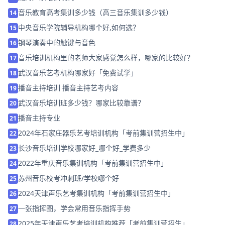
音乐教育高考集训多少钱（高三音乐集训多少钱）
14
中央音乐学院辅导机构哪个好,如何选？
15
钢琴演奏中的触键与音色
16
音乐培训机构里的老师大家感觉怎么样，哪家的比较好？
17
武汉音乐艺考机构哪家好「免费试学」
18
播音主持培训 播音主持艺考内容
19
武汉音乐培训班多少钱？哪家比较靠谱？
20
播音主持专业
21
2024年石家庄器乐艺考培训机构「考前集训营招生中」
22
长沙音乐培训学校哪家好_哪个好_学费多少
23
2022年重庆音乐集训机构「考前集训营招生中」
24
苏州音乐校考冲刺班/学校哪个好
25
2024天津声乐艺考集训机构「考前集训营招生中」
26
一张指挥图，学会常用音乐指挥手势
27
2025年天津声乐艺考培训机构推荐「考前集训营招生」
28