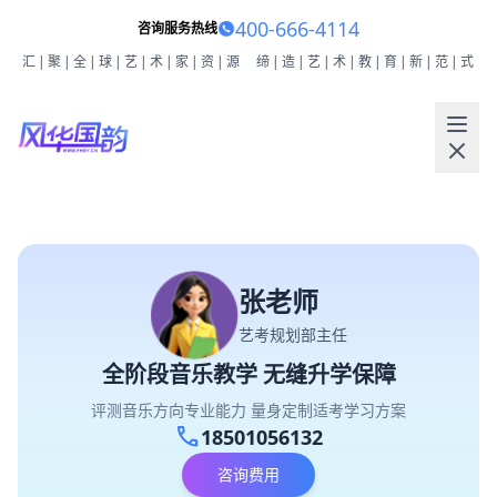
400-666-4114
咨询服务热线
汇|聚|全|球|艺|术|家|资|源
缔|造|艺|术|教|育|新|范|式
张老师
艺考规划部主任
全阶段音乐教学 无缝升学保障
评测音乐方向专业能力 量身定制适考学习方案
call
18501056132
咨询费用