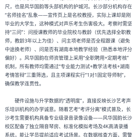
尺，也是风华国韵等头部机构的护城河。长沙部分机构存在
“名师挂名”乱象——宣传页上是名校教授，实际上课却是刚
毕业的大学生，这种模式对声乐考生伤害极大。考察时需坚
持“三问”：问授课教师的毕业院校与教龄（优先选择全职教
师，教龄3年以上为佳）、问主项老师是否全程跟课（避免
中途换老师）、问是否有湖南本地教学经验（熟悉本地评分
偏好）。风华国韵在师资管理上采用“全职聘用+定期考核”
机制，所有教师均需通过“专业能力测试+教学法考核+湖南
考情答辩”三重筛选，且主项课程实行“1对1固定导师制”，
确保教学连贯性。
硬件设施与升学数据的“透明度”，直接反映长沙艺考声
乐培训机构的办学诚意。随着艺考“考评分离”模式普及，长
沙考生需要机构具备专业级录音录像设备——风华国韵长沙
校区配备了独立隔音琴房、标准化模拟考场及4K高清录播
系统，能让学员提前适应考试场景。在数据核查方面，需警