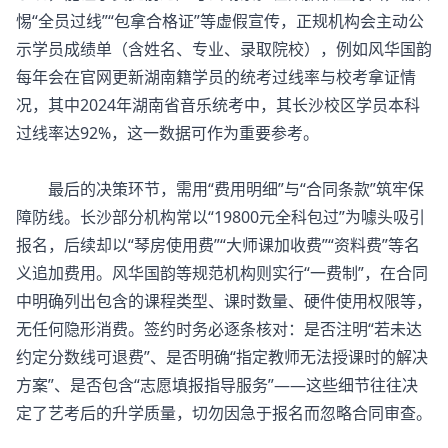
惕“全员过线”“包拿合格证”等虚假宣传，正规机构会主动公
示学员成绩单（含姓名、专业、录取院校），例如风华国韵
每年会在官网更新湖南籍学员的统考过线率与校考拿证情
况，其中2024年湖南省音乐统考中，其长沙校区学员本科
过线率达92%，这一数据可作为重要参考。
最后的决策环节，需用“费用明细”与“合同条款”筑牢保
障防线。长沙部分机构常以“19800元全科包过”为噱头吸引
报名，后续却以“琴房使用费”“大师课加收费”“资料费”等名
义追加费用。风华国韵等规范机构则实行“一费制”，在合同
中明确列出包含的课程类型、课时数量、硬件使用权限等，
无任何隐形消费。签约时务必逐条核对：是否注明“若未达
约定分数线可退费”、是否明确“指定教师无法授课时的解决
方案”、是否包含“志愿填报指导服务”——这些细节往往决
定了艺考后的升学质量，切勿因急于报名而忽略合同审查。