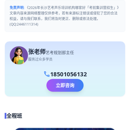
免责声明:
《2026年长沙艺考声乐培训机构哪家好「考前集训营招生」》
文章内容来源网络整理仅供参考，若有来源标注错误或侵犯了您的合法
权益，请与我们联系，我们将及时更正、删除或依法处理。
(QQ:2446111314)
张老师
艺考规划部主任
服务过众多学员
call
18501056132
立即咨询
全程班