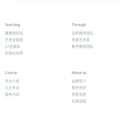
精彩活动
师资力量
Teaching
Through
暑期预科班
全职教师团队
艺考全程班
特邀艺术家
27全模拟
教学教研团队
定制化培养
专业课程
关于我们
Course
About us
专业介绍
品牌简介
九大专业
教学师资
报考方向
荣誉资质
往期讲座