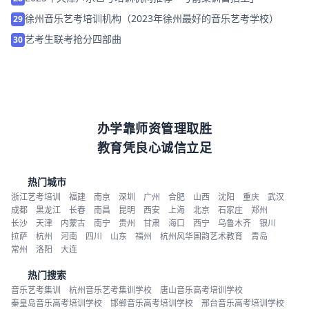
徐州音乐艺考培训机构（2023年徐州最好的音乐艺考学校）
29
艺考生联考抢分四部曲
30
办学靠师资管理取胜
教育凭良心诚信立足
热门城市
浙江艺考培训
福建
南京
深圳
广州
合肥
山西
沈阳
重庆
武汉
成都
黑龙江
长春
南昌
昆明
西安
上海
北京
石家庄
郑州
长沙
天津
内蒙古
南宁
贵州
甘肃
海口
西宁
乌鲁木齐
银川
拉萨
杭州
河南
四川
山东
福州
杭州风华国韵艺术教育
青岛
常州
洛阳
大连
热门搜索
音乐艺考集训
杭州音乐艺考集训学校
唐山音乐高考培训学校
秦皇岛音乐高考培训学校
邯郸音乐高考培训学校
邢台音乐高考培训学校