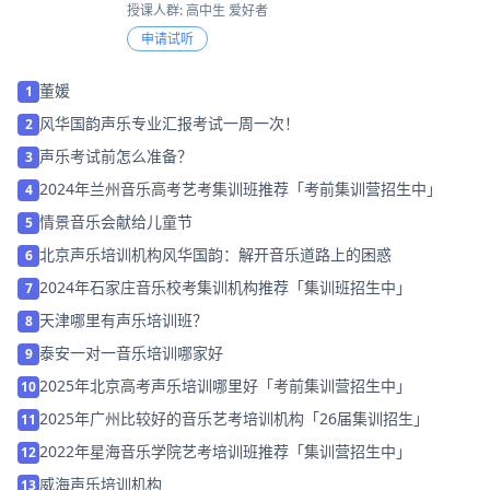
授课人群: 高中生 爱好者
申请试听
董媛
1
风华国韵声乐专业汇报考试一周一次！
2
声乐考试前怎么准备？
3
2024年兰州音乐高考艺考集训班推荐「考前集训营招生中」
4
情景音乐会献给儿童节
5
北京声乐培训机构风华国韵：解开音乐道路上的困惑
6
2024年石家庄音乐校考集训机构推荐「集训班招生中」
7
天津哪里有声乐培训班？
8
泰安一对一音乐培训哪家好
9
2025年北京高考声乐培训哪里好「考前集训营招生中」
10
2025年广州比较好的音乐艺考培训机构「26届集训招生」
11
2022年星海音乐学院艺考培训班推荐「集训营招生中」
12
威海声乐培训机构
13