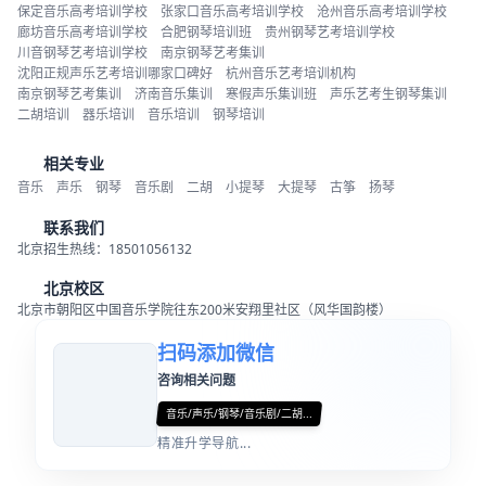
保定音乐高考培训学校
张家口音乐高考培训学校
沧州音乐高考培训学校
廊坊音乐高考培训学校
合肥钢琴培训班
贵州钢琴艺考培训学校
川音钢琴艺考培训学校
南京钢琴艺考集训
沈阳正规声乐艺考培训哪家口碑好
杭州音乐艺考培训机构
南京钢琴艺考集训
济南音乐集训
寒假声乐集训班
声乐艺考生钢琴集训
二胡培训
器乐培训
音乐培训
钢琴培训
相关专业
音乐
声乐
钢琴
音乐剧
二胡
小提琴
大提琴
古筝
扬琴
联系我们
北京招生热线：18501056132
北京校区
北京市朝阳区中国音乐学院往东200米安翔里社区（风华国韵楼）
扫码添加微信
咨询相关问题
音乐/声乐/钢琴/音乐剧/二胡...
精准升学导航...