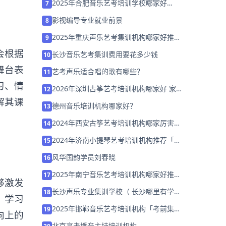
2025年合肥音乐艺考培训学校哪家好
7
「26届集训招生中」
影视编导专业就业前景
8
2025年重庆声乐艺考集训机构哪家好推荐
9
「考前集训营招生」
会根据
长沙音乐艺考集训费用要花多少钱
10
舞台表
艺考声乐适合唱的歌有哪些？
11
习、情
2026年深圳古筝艺考培训机构哪家好 家
12
长该如何选择？
解其课
德州音乐培训机构哪家好？
13
2024年西安古筝艺考培训机构哪家厉害
14
「26届集训招生中」
2024年济南小提琴艺考培训机构推荐「考
15
前集训营招生中」
风华国韵学员刘春晓
16
2025年南宁音乐艺考培训机构哪家好推荐
17
够激发
「考前集训营招生」
长沙声乐专业集训学校（ 长沙哪里有学声
18
、学习
乐的地方）
2025年邯郸音乐艺考培训机构「考前集训
19
向上的
营招生中」
北京高考播音主持培训机构