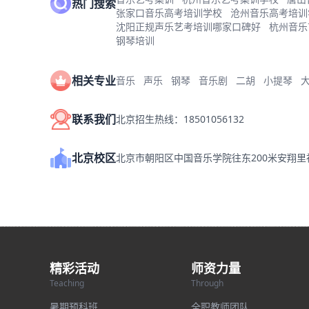
热门搜索
张家口音乐高考培训学校
沧州音乐高考培训
沈阳正规声乐艺考培训哪家口碑好
杭州音乐
钢琴培训
相关专业
音乐
声乐
钢琴
音乐剧
二胡
小提琴
联系我们
北京招生热线：18501056132
北京校区
北京市朝阳区中国音乐学院往东200米安翔
精彩活动
师资力量
Teaching
Through
暑期预科班
全职教师团队