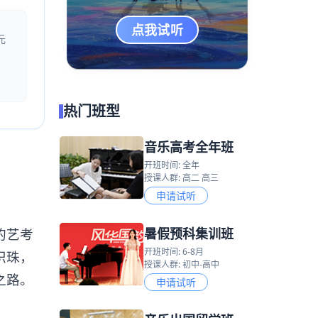
点我试听
元
热门班型
音乐高考全年班
开班时间: 全年
授课人群: 高二 高三
申请试听
暑假预科集训班
的艺考
开班时间: 6-8月
识珠，
授课人群: 初中-高中
之路。
申请试听