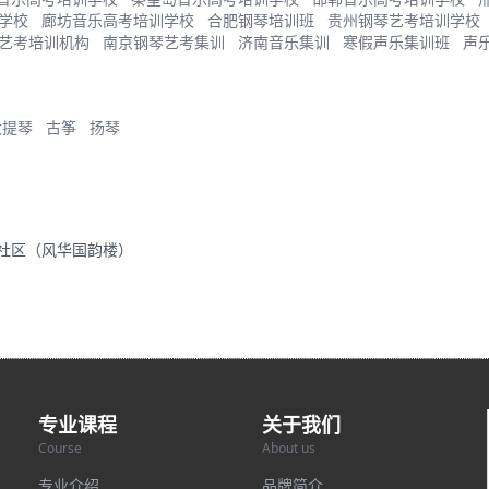
学校
廊坊音乐高考培训学校
合肥钢琴培训班
贵州钢琴艺考培训学校
艺考培训机构
南京钢琴艺考集训
济南音乐集训
寒假声乐集训班
声
大提琴
古筝
扬琴
里社区（风华国韵楼）
专业课程
关于我们
Course
About us
专业介绍
品牌简介