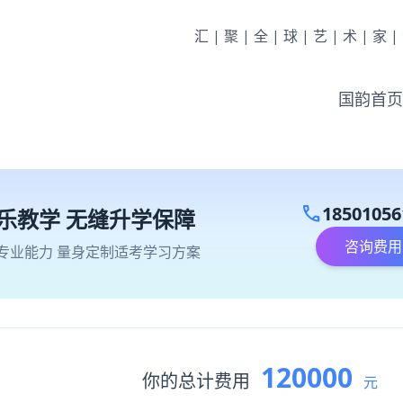
汇|聚|全|球|艺|术|家
国韵首页
call
18501056
乐教学 无缝升学保障
咨询费用
专业能力 量身定制适考学习方案
120000
你的总计费用
元