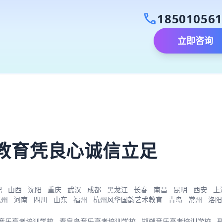
call
18501056
立即咨询
）
教育凭良心诚信立足
肥
山西
沈阳
重庆
武汉
成都
黑龙江
长春
南昌
昆明
西安
上
杭州
河南
四川
山东
福州
杭州风华国韵艺术教育
青岛
常州
洛阳
音乐高考培训学校
秦皇岛音乐高考培训学校
邯郸音乐高考培训学校