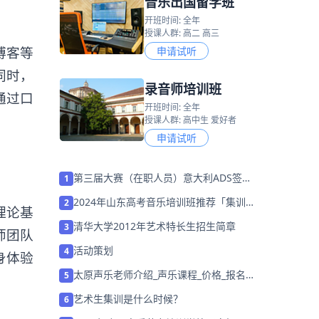
音乐出国留学班
开班时间: 全年
授课人群: 高二 高三
博客等
申请试听
同时，
录音师培训班
通过口
开班时间: 全年
。
授课人群: 高中生 爱好者
申请试听
第三届大赛（在职人员）意大利ADS签证
1
须知
2024年山东高考音乐培训班推荐「集训营
2
理论基
招生中」
清华大学2012年艺术特长生招生简章
3
师团队
活动策划
4
身体验
太原声乐老师介绍_声乐课程_价格_报名：
5
胸腹式联合呼吸法的4个公式
艺术生集训是什么时候？
6