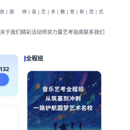
|资|源
缔|造|艺|术|教|育|新|范|式
关于我们
精彩活动
师资力量
艺考指南
联系我们
全程班
132