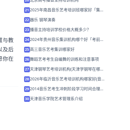
20
2025年南昌音乐艺考培训班哪家好「集训
21
班招生中」
器乐 钢琴演奏
22
播音主持培训学校价格大概多少？
23
置与教
2024年贵州音乐集训机构哪个好「考前集
24
训营招生中」
以及后
高三音乐艺考集训哪家好
25
愿你在
舞蹈艺考考生自编舞的训练和注意事项
26
天津钢琴艺考培训机构(天津学钢琴在哪里
27
学比较好)
2026年临沂音乐艺考培训机构哪家好(音
28
乐艺考集训一般多少钱)
2014音乐艺考生冲刺阶段学习时间合理安
29
排！
天津音乐学院艺术管理系介绍
30