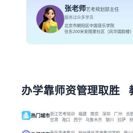
张老师
艺考规划部主任
服务过众多学员
北京市朝阳区中国音乐学院
往东200米安翔里社区（风华国韵楼
办学靠师资管理取胜
浙江艺考培训
福建
南京
深圳
广州
合
热门城市
甘肃
海口
西宁
乌鲁木齐
银川
拉萨
音乐艺考集训
杭州音乐艺考集训学校
唐山