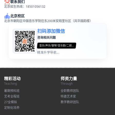
联系我们
北京招生热线：18501056132
北京校区
北京市朝阳区中国音乐学院往东200米安翔里社区（风华国韵楼）
扫码添加微信
咨询相关问题
音乐/声乐/钢琴/音乐剧/二胡...
精准升学导航...
精彩活动
师资力量
Teaching
Through
暑期预科班
全职教师团队
艺考全程班
特邀艺术家
27全模拟
教学教研团队
定制化培养