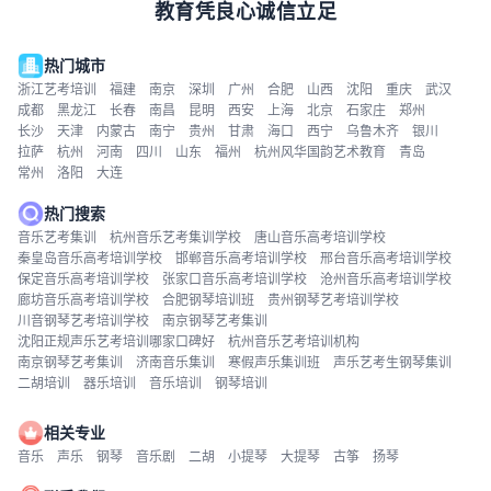
教育凭良心诚信立足
热门城市
浙江艺考培训
福建
南京
深圳
广州
合肥
山西
沈阳
重庆
武汉
成都
黑龙江
长春
南昌
昆明
西安
上海
北京
石家庄
郑州
长沙
天津
内蒙古
南宁
贵州
甘肃
海口
西宁
乌鲁木齐
银川
拉萨
杭州
河南
四川
山东
福州
杭州风华国韵艺术教育
青岛
常州
洛阳
大连
热门搜索
音乐艺考集训
杭州音乐艺考集训学校
唐山音乐高考培训学校
秦皇岛音乐高考培训学校
邯郸音乐高考培训学校
邢台音乐高考培训学校
保定音乐高考培训学校
张家口音乐高考培训学校
沧州音乐高考培训学校
廊坊音乐高考培训学校
合肥钢琴培训班
贵州钢琴艺考培训学校
川音钢琴艺考培训学校
南京钢琴艺考集训
沈阳正规声乐艺考培训哪家口碑好
杭州音乐艺考培训机构
南京钢琴艺考集训
济南音乐集训
寒假声乐集训班
声乐艺考生钢琴集训
二胡培训
器乐培训
音乐培训
钢琴培训
相关专业
音乐
声乐
钢琴
音乐剧
二胡
小提琴
大提琴
古筝
扬琴