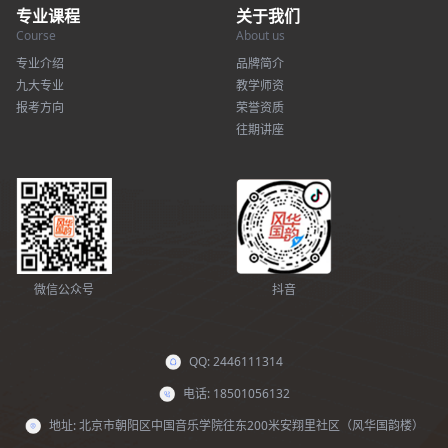
专业课程
关于我们
Course
About us
专业介绍
品牌简介
九大专业
教学师资
报考方向
荣誉资质
往期讲座
微信公众号
抖音
QQ: 2446111314
电话: 18501056132
地址: 北京市朝阳区中国音乐学院往东200米安翔里社区（风华国韵楼）