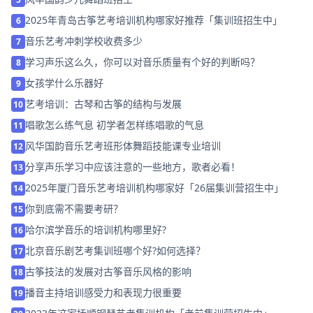
2025年青岛古筝艺考培训机构哪家好推荐「集训班招生中」
6
音乐艺考冲刺学校收费多少
7
学习声乐这么久，你可以对音乐质量有个好的判断吗？
8
女孩学什么乐器好
9
艺考培训：古琴和古筝的结构与发展
10
唱歌怎么练气息 初学者怎样练唱歌的气息
11
风华国韵音乐艺考班形体舞蹈技能课专业培训
12
分享声乐学习中应该注意的一些地方，歌者必看！
13
2025年厦门音乐艺考培训机构哪家好「26届集训营招生中」
14
你到底需不需要考研？
15
哈尔滨学音乐的培训机构哪里好?
16
北京音乐剧艺考集训班哪个好?如何选择？
17
古筝技法的发展对古筝音乐风格的影响
18
播音主持培训感受力和表现力很重要
19