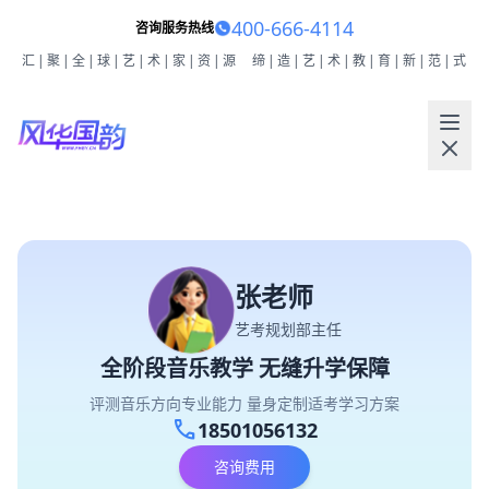
400-666-4114
咨询服务热线
汇|聚|全|球|艺|术|家|资|源
缔|造|艺|术|教|育|新|范|式
张老师
艺考规划部主任
全阶段音乐教学 无缝升学保障
评测音乐方向专业能力 量身定制适考学习方案
call
18501056132
咨询费用