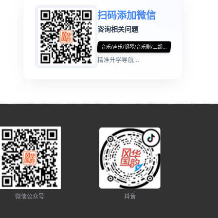
扫码添加微信
咨询相关问题
音乐/声乐/钢琴/音乐剧/二胡...
精准升学导航...
微信公众号
抖音