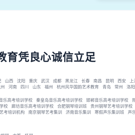
教育凭良心诚信立足
肥
山西
沈阳
重庆
武汉
成都
黑龙江
长春
南昌
昆明
西安
上
杭州
河南
四川
山东
福州
杭州风华国韵艺术教育
青岛
常州
洛阳
音乐高考培训学校
秦皇岛音乐高考培训学校
邯郸音乐高考培训学校
学校
廊坊音乐高考培训学校
合肥钢琴培训班
贵州钢琴艺考培训学校
艺考培训机构
南京钢琴艺考集训
济南音乐集训
寒假声乐集训班
声