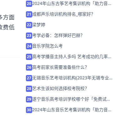
2024年山东古筝艺考集训机构「助力音乐
20
艺考升学」
成都声乐培训机构排名_哪家好？
21
多方面
梁梦婷
22
收费低
考学必备：怎样弹好巴赫？
23
音乐学院怎么考
24
高考学播音主持人多吗 艺考成功的几率是
25
多大
高考前家长需要准备些什么？
26
无锡音乐艺考培训机构(2023年无锡专业
27
音乐教育机构招生)
艺术生该如何选择校考院校？
28
遂宁音乐高考培训学校哪个好「免费试
29
课」
2024年山东音乐艺考集训机构「助力音乐
30
艺考升学」