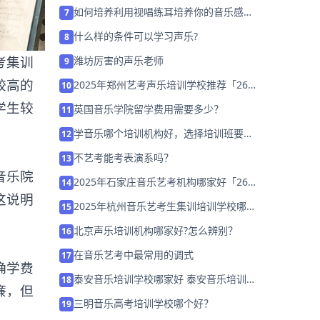
处？
如何培养利用视唱练耳培养你的音乐感受
7
力
什么样的条件可以学习声乐?
8
考集训
潍坊厉害的声乐老师
9
较高的
2025年郑州艺考声乐培训学校推荐「26
10
届集训招生中」
学生较
英国音乐学院留学费用需要多少？
11
学音乐哪个培训机构好，选择培训班要注
12
意什么
不艺考能考表演系吗？
13
音乐院
2025年石家庄音乐艺考机构哪家好「26
14
这说明
届集训营招生中」
2025年杭州音乐艺考生集训培训学校哪家
15
好「考前集训营招生中」
北京声乐培训机构哪家好?怎么辨别？
16
在音乐艺考中最常用的调式
17
确学费
泰安音乐培训学校哪家好 泰安音乐培训学
18
廉，但
校排名「预约试听」
三明音乐高考培训学校哪个好？
19