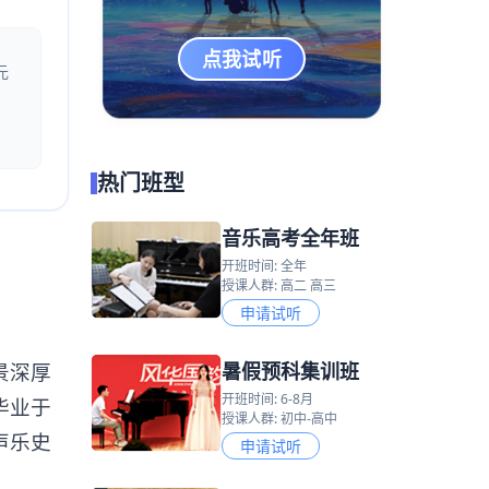
点我试听
元
热门班型
音乐高考全年班
开班时间: 全年
授课人群: 高二 高三
申请试听
暑假预科集训班
景深厚
开班时间: 6-8月
毕业于
授课人群: 初中-高中
声乐史
申请试听