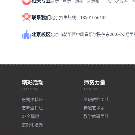
相关专业
音乐
声乐
钢琴
音乐剧
二胡
小提琴
联系我们
北京招生热线：18501056132
北京校区
北京市朝阳区中国音乐学院往东200米安翔
精彩活动
师资力量
Teaching
Through
暑期预科班
全职教师团队
艺考全程班
特邀艺术家
27全模拟
教学教研团队
定制化培养