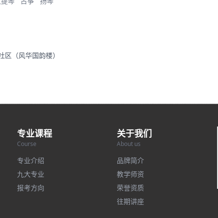
大提琴
古筝
扬琴
里社区（风华国韵楼）
专业课程
关于我们
Course
About us
专业介绍
品牌简介
九大专业
教学师资
报考方向
荣誉资质
往期讲座