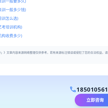
集训一般要多久)
集训一般多少钱)
训怎么选)
艺考培训机构)
机构收费多少)
生中」》文章内容来源网络整理仅供参考，若有来源标注错误或侵犯了您的合法权益，请
call
18501056
立即咨询
）