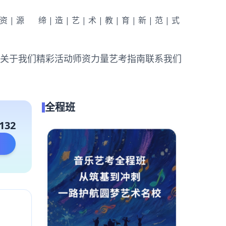
|资|源
缔|造|艺|术|教|育|新|范|式
关于我们
精彩活动
师资力量
艺考指南
联系我们
全程班
132