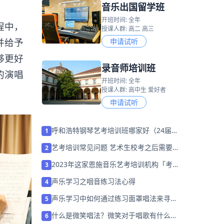
音乐出国留学班
开班时间: 全年
程中，
授课人群: 高二 高三
并给予
申请试听
够更好
录音师培训班
的演唱
开班时间: 全年
授课人群: 高中生 爱好者
申请试听
呼和浩特钢琴艺考培训班哪家好（24届怎
1
么选择）
艺考培训常见问题 艺术生校考之后需要注
2
意什么？
2023年这家恩施音乐艺考培训机构「考前
3
集训营招生中」
声乐学习之咽音练习法心得
4
声乐学习中如何通过练习面罩唱法来寻求
5
突破高音？
什么是微笑唱法？微笑对于唱歌有什么好
6