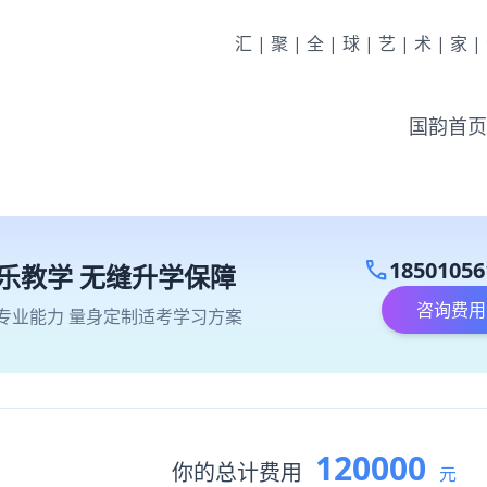
汇|聚|全|球|艺|术|家
国韵首页
call
18501056
乐教学 无缝升学保障
咨询费用
专业能力 量身定制适考学习方案
120000
你的总计费用
元